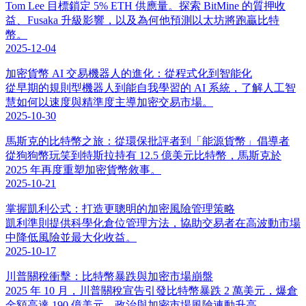
Tom Lee 目標鎖定 5% ETH 供應量。探索 BitMine 的質押收
益、Fusaka 升級影響，以及為何他預測以太坊將跑贏比特
幣。
2025-12-04
加密貨幣 AI 交易機器人的進化：從程式化到智能化
從早期的規則型機器人到能自我學習的 AI 系統，了解人工智
慧如何以速度與精準度主導加密交易市場。
2025-10-30
馬斯克的比特幣之旅：從環保批評者到「能源貨幣」倡導者
從狗狗幣玩笑到特斯拉持有 12.5 億美元比特幣，馬斯克於
2025 年再度重塑加密貨幣敘事。
2025-10-21
掌握凱利公式：打造更聰明的加密風險管理策略
凱利準則提供科學化倉位管理方法，協助交易者在高波動市場
中降低風險並最大化收益。
2025-10-17
川普關稅衝擊：比特幣暴跌與加密市場崩盤
2025 年 10 月，川普關稅宣告引發比特幣暴跌 2 萬美元，爆倉
金額高達 190 億美元，政治與加密市場風險連動升高。