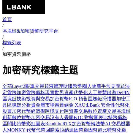
首頁
/
區塊鏈&加密貨幣研究平台
/
標籤列表
/
加密貨幣價格
加密研究標籤主題
全部
Layer2
跟單交易
超液體
理財賺幣
幣圈人物
新手常見問題
法
定貨幣
加密貨幣價格
現實世界資產代幣化
人工智慧
鏈遊
DePIN
區塊鏈技術
投資與交易
加密貨幣
ICO 預售
區塊鏈掃描器
加密工
具
區塊鏈分析
貴金屬市場
泰達礦金 XAUt
LBank 安全性
代幣化
股票
加密代幣經濟學
跨境支付
跨資產交易
數位資產交易
區塊鏈
創新
數位貨幣
加密交易
沒有人香腸
BTC 對數圖表
比特幣價格
區間
比特幣彩虹圖表
Remittix RTX
加密貨幣轉法幣
AI 交易機器
人
MONKY 代幣
代幣回購
索拉納迷因幣
迷因幣
超比特幣化
迷