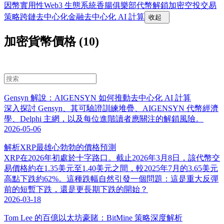
因幣實用性
Web3 生態系統
香腸俱樂部
代幣解鎖
加密空投
交易
策略
跨鏈去中心化金融
去中心化 AI 計算
收起
加密貨幣價格 (10)
Gensyn 解說：AIGENSYN 如何推動去中心化 AI 計算
深入探討 Gensyn、其可驗證訓練堆疊、AIGENSYN 代幣經濟
學、Delphi 主網，以及每位進階讀者應關注的解鎖風險。
2026-05-06
解析XRP最雄心勃勃的價格預測
XRP在2026年初處於十字路口。截止2026年3月8日，該代幣交
易價格約在1.35美元至1.40美元之間，較2025年7月的3.65美元
高點下跌約62%。這種跌幅自然引發一個問題：這是重大反彈
前的短暫下跌，還是更長期下跌的開始？
2026-03-18
Tom Lee 的百億以太坊豪賭：BitMine 策略深度解析