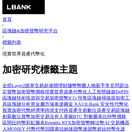
首頁
/
區塊鏈&加密貨幣研究平台
/
標籤列表
/
現實世界資產代幣化
加密研究標籤主題
全部
Layer2
跟單交易
超液體
理財賺幣
幣圈人物
新手常見問題
法
定貨幣
加密貨幣價格
現實世界資產代幣化
人工智慧
鏈遊
DePIN
區塊鏈技術
投資與交易
加密貨幣
ICO 預售
區塊鏈掃描器
加密工
具
區塊鏈分析
貴金屬市場
泰達礦金 XAUt
LBank 安全性
代幣化
股票
加密代幣經濟學
跨境支付
跨資產交易
數位資產交易
區塊鏈
創新
數位貨幣
加密交易
沒有人香腸
BTC 對數圖表
比特幣價格
區間
比特幣彩虹圖表
Remittix RTX
加密貨幣轉法幣
AI 交易機器
人
MONKY 代幣
代幣回購
索拉納迷因幣
迷因幣
超比特幣化
迷