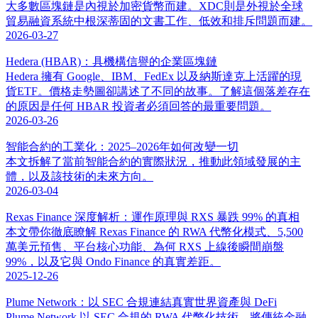
大多數區塊鏈是內視於加密貨幣而建。XDC則是外視於全球
貿易融資系統中根深蒂固的文書工作、低效和排斥問題而建。
2026-03-27
Hedera (HBAR)：具機構信譽的企業區塊鏈
Hedera 擁有 Google、IBM、FedEx 以及納斯達克上活躍的現
貨ETF。價格走勢圖卻講述了不同的故事。了解這個落差存在
的原因是任何 HBAR 投資者必須回答的最重要問題。
2026-03-26
智能合約的工業化：2025–2026年如何改變一切
本文拆解了當前智能合約的實際狀況，推動此領域發展的主
體，以及該技術的未來方向。
2026-03-04
Rexas Finance 深度解析：運作原理與 RXS 暴跌 99% 的真相
本文帶你徹底瞭解 Rexas Finance 的 RWA 代幣化模式、5,500
萬美元預售、平台核心功能、為何 RXS 上線後瞬間崩盤
99%，以及它與 Ondo Finance 的真實差距。
2025-12-26
Plume Network：以 SEC 合規連結真實世界資產與 DeFi
Plume Network 以 SEC 合規的 RWA 代幣化技術，將傳統金融