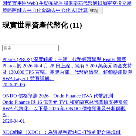
因幣實用性
Web3 生態系統
香腸俱樂部
代幣解鎖
加密空投
交易
策略
跨鏈去中心化金融
去中心化 AI 計算
收起
現實世界資產代幣化 (11)
Pharos (PROS) 深度解析：主網、代幣經濟學與 RealFi 競賽
Pharos 於 2026 年 4 月 28 日上線，擁有 5,200 萬美元資金支持
及 130,000 TPS 宣稱。團隊內部、代幣經濟學、解鎖懸崖期與
RWA Layer 1 競賽詳解。
2026-05-06
ONDO 價格預測 2026：Ondo Finance RWA 代幣評測
Ondo Finance 以 16 億美元 TVL 和富蘭克林鄧普頓支持引領
RWA 代幣化。以下是 2026 年 ONDO 價格預測及分析師觀
點。
2026-04-01
XDC網絡（XDC）：為貿易融資缺口打造的混合區塊鏈