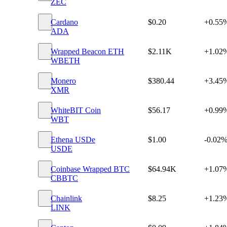
ZEC
Cardano
$0.20
+0.55
ADA
Wrapped Beacon ETH
$2.11K
+1.02
WBETH
Monero
$380.44
+3.45
XMR
WhiteBIT Coin
$56.17
+0.99
WBT
Ethena USDe
$1.00
-0.02
USDE
Coinbase Wrapped BTC
$64.94K
+1.07
CBBTC
Chainlink
$8.25
+1.23
LINK