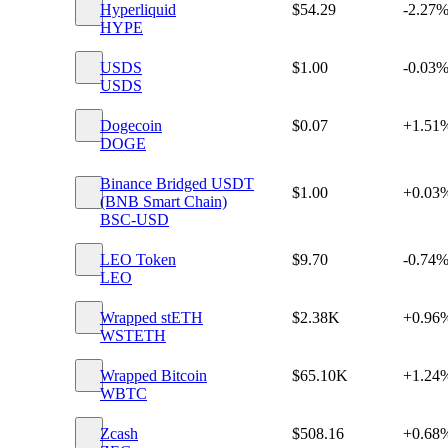
Hyperliquid
$54.29
-2.27
HYPE
USDS
$1.00
-0.03
USDS
Dogecoin
$0.07
+1.51
DOGE
Binance Bridged USDT
$1.00
+0.03
(BNB Smart Chain)
BSC-USD
LEO Token
$9.70
-0.74
LEO
Wrapped stETH
$2.38K
+0.96
WSTETH
Wrapped Bitcoin
$65.10K
+1.24
WBTC
Zcash
$508.16
+0.68