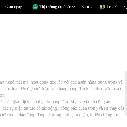
Giao ngay
Thị trường dự đoán
Earn
TradFi
Sự
công nghệ mật mã, hoạt động độc lập với các ngân hàng trung ương và
 khi các loại tiền điện tử được xếp hạng hàng đầu khác theo vốn hóa thị
in.
 các sàn giao dịch tiền điện tử hàng đầu. Một số yếu tố cũng ảnh
, các sự kiện tin tức có tác động, thông báo quan trọng và sự thay đổi
ện tử có thể dao động đáng kể trong thời gian ngắn, khiến chúng trở