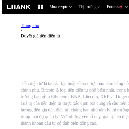
Mua crypto
Thị trường
Futures
Trang chủ
/
Duyệt giá tiền điện tử
Giới thiệu về giá tiền điện tử
Tiền điện tử là tài sản kỹ thuật số ảo được bảo đảm bằng 
chính phủ. Bitcoin là loại tiền điện tử phổ biến nhất, trong
trường bao gồm Ethereum, BNB, Litecoin, XRP và Dogeco
Giá trị của tiền điện tử được xác định bởi cung và cầu trên
hưởng đến giá tiền điện tử, chẳng hạn như tâm lý thị trường
trong thái độ quản lý. Với những yếu tố này, giá trị tiền đi
thành khoản đầu tư có tính biến động cao.