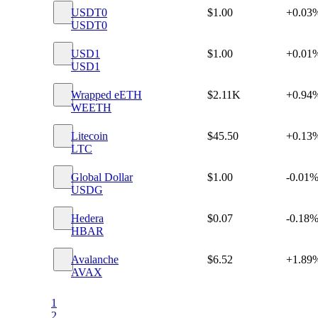
USDT0
$1.00
+0.03
USDT0
USD1
$1.00
+0.01
USD1
Wrapped eETH
$2.11K
+0.94
WEETH
Litecoin
$45.50
+0.13
LTC
Global Dollar
$1.00
-0.01
USDG
Hedera
$0.07
-0.18
HBAR
Avalanche
$6.52
+1.89
AVAX
1
2