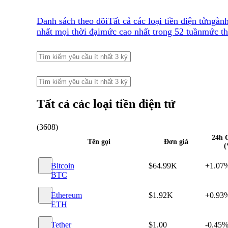
Danh sách theo dõi
Tất cả các loại tiền điện tử
ngàn
nhất mọi thời đại
mức cao nhất trong 52 tuần
mức th
Tất cả các loại tiền điện tử
(3608)
24h 
Tên gọi
Đơn giá
(
Bitcoin
$64.99K
+1.07
BTC
Ethereum
$1.92K
+0.93
ETH
Tether
$1.00
-0.45