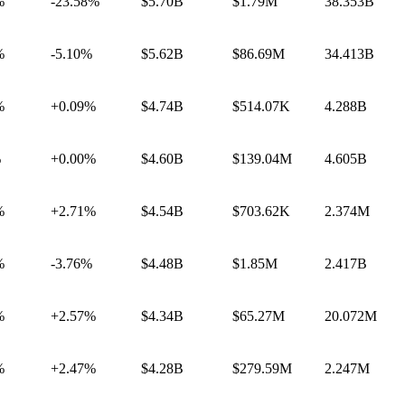
%
-23.58%
$5.70B
$1.79M
38.353B
%
-5.10%
$5.62B
$86.69M
34.413B
%
+0.09%
$4.74B
$514.07K
4.288B
%
+0.00%
$4.60B
$139.04M
4.605B
%
+2.71%
$4.54B
$703.62K
2.374M
%
-3.76%
$4.48B
$1.85M
2.417B
%
+2.57%
$4.34B
$65.27M
20.072M
%
+2.47%
$4.28B
$279.59M
2.247M