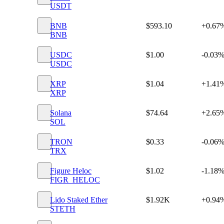
USDT
BNB
$593.10
+0.67
BNB
USDC
$1.00
-0.03
USDC
XRP
$1.04
+1.41
XRP
Solana
$74.64
+2.65
SOL
TRON
$0.33
-0.06
TRX
Figure Heloc
$1.02
-1.18
FIGR_HELOC
Lido Staked Ether
$1.92K
+0.94
STETH