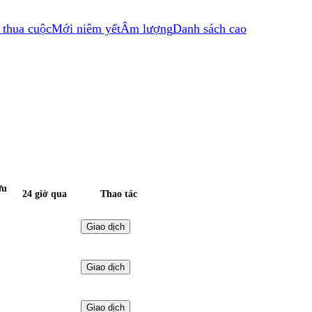
 thua cuộc
Mới niêm yết
Âm lượng
Danh sách cao
ưu
24 giờ qua
Thao tác
Giao dịch
Giao dịch
Giao dịch