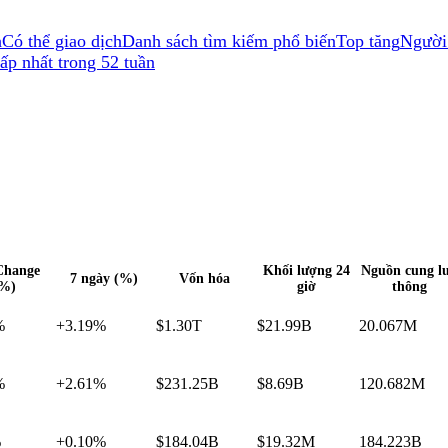
h
Có thể giao dịch
Danh sách tìm kiếm phổ biến
Top tăng
Người
ấp nhất trong 52 tuần
Change
Khối lượng 24
Nguồn cung l
7 ngày (%)
Vốn hóa
%)
giờ
thông
%
+3.19%
$1.30T
$21.99B
20.067M
%
+2.61%
$231.25B
$8.69B
120.682M
%
+0.10%
$184.04B
$19.32M
184.223B