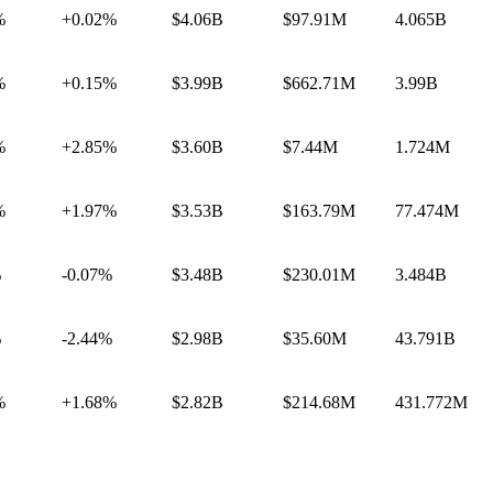
%
+0.02%
$4.06B
$97.91M
4.065B
%
+0.15%
$3.99B
$662.71M
3.99B
%
+2.85%
$3.60B
$7.44M
1.724M
%
+1.97%
$3.53B
$163.79M
77.474M
%
-0.07%
$3.48B
$230.01M
3.484B
%
-2.44%
$2.98B
$35.60M
43.791B
%
+1.68%
$2.82B
$214.68M
431.772M