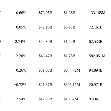
%
+0.66%
$78.95B
$1.36B
133.165M
%
+0.05%
$72.16B
$8.93B
72.161B
%
-2.74%
$64.80B
$1.52B
62.533B
%
+2.20%
$43.47B
$1.76B
582.051M
%
+0.26%
$31.08B
$377.72M
94.894B
%
+0.72%
$21.37B
$395.15M
20.971B
%
+2.54%
$17.98B
$10.82M
9.43M