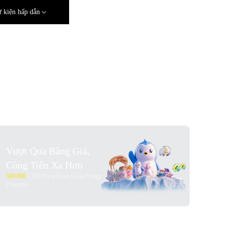
 kiện hấp dẫn
Vượt Qua Băng Giá,
Cùng Tiến Xa Hơn
500.000
USD Đồng Hành Cùng Pudgy
Penguins