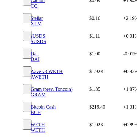
Canton
$0.09
+1.84
CC
Stellar
$0.16
+2.19
XLM
sUSDS
$1.11
+0.01
SUSDS
Dai
$1.00
-0.01
DAI
Aave v3 WETH
$1.92K
+0.92
AWETH
Gram (prev. Toncoin)
$1.35
+1.87
GRAM
Bitcoin Cash
$216.40
+1.31
BCH
WETH
$1.92K
+0.89
WETH