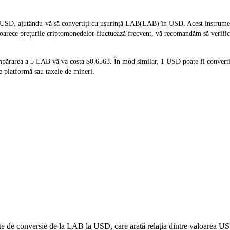
USD, ajutându-vă să convertiți cu ușurință LAB(LAB) în USD. Acest instrument f
eoarece prețurile criptomonedelor fluctuează frecvent, vă recomandăm să verifica
mpărarea a 5 LAB vă va costa $0.6563. În mod similar, 1 USD poate fi convert
 platformă sau taxele de mineri.
date de conversie de la LAB la USD, care arată relația dintre valoarea 