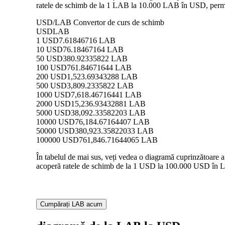
ratele de schimb de la 1 LAB la 10.000 LAB în USD, permițâ
USD/LAB Convertor de curs de schimb
USD
LAB
1 USD
7.61846716 LAB
10 USD
76.18467164 LAB
50 USD
380.92335822 LAB
100 USD
761.84671644 LAB
200 USD
1,523.69343288 LAB
500 USD
3,809.2335822 LAB
1000 USD
7,618.46716441 LAB
2000 USD
15,236.93432881 LAB
5000 USD
38,092.33582203 LAB
10000 USD
76,184.67164407 LAB
50000 USD
380,923.35822033 LAB
100000 USD
761,846.71644065 LAB
În tabelul de mai sus, veți vedea o diagramă cuprinzătoare 
acoperă ratele de schimb de la 1 USD la 100.000 USD în LAB
Cumpărați LAB acum