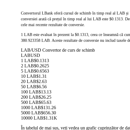
Convertorul LBank oferă cursul de schimb în timp real al LAB și 
conversiei arată că prețul în timp real al lui LAB este $0.1313. D
cele mai recente rezultate de conversie.
1 LAB este evaluat în prezent la $0.1313, ceea ce înseamnă că cu
380.923358 LAB. Aceste rezultate de conversie nu includ taxele de
LAB/USD Convertor de curs de schimb
LAB
USD
1 LAB
$0.1313
2 LAB
$0.2625
5 LAB
$0.6563
10 LAB
$1.31
20 LAB
$2.63
50 LAB
$6.56
100 LAB
$13.13
200 LAB
$26.25
500 LAB
$65.63
1000 LAB
$131.26
5000 LAB
$656.30
10000 LAB
$1.31K
În tabelul de mai sus, veți vedea un grafic cuprinzător de 