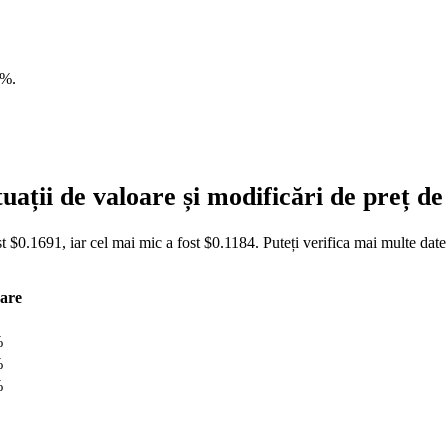
2%
.
uații de valoare și modificări de preț d
t $0.1691, iar cel mai mic a fost $0.1184. Puteți verifica mai multe date
are
%
%
%