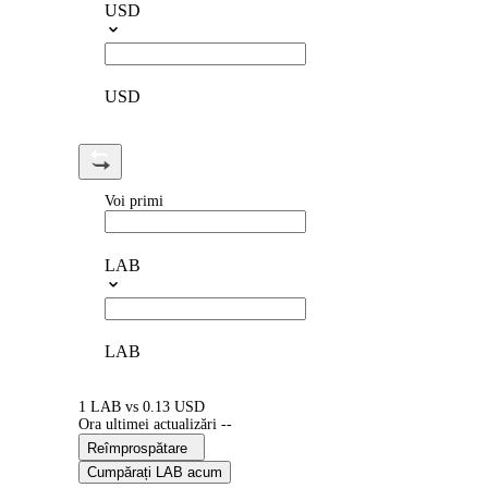
USD
USD
Voi primi
LAB
LAB
1 LAB vs 0.13 USD
Ora ultimei actualizări --
Reîmprospătare
Cumpărați LAB acum