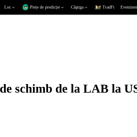
Loc
Piețe de predicție
Câştiga
TradFi
Eveniment
i de schimb de la LAB la 