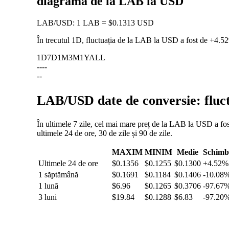
diagramă de la LAB la USD
LAB
/
USD
:
1 LAB = $0.1313 USD
În trecutul 1D, fluctuația de la LAB la USD a fost de
+4.5
1D
7D
1M
3M
1Y
ALL
--
--
--
LAB/USD date de conversie: fluct
În ultimele 7 zile, cel mai mare preț de la LAB la USD a fos
ultimele 24 de ore, 30 de zile și 90 de zile.
MAXIM
MINIM
Medie
Schimb
Ultimele 24 de ore
$0.1356
$0.1255
$0.1300
+4.52%
1 săptămână
$0.1691
$0.1184
$0.1406
-10.08
1 lună
$6.96
$0.1265
$0.3706
-97.67
3 luni
$19.84
$0.1288
$6.83
-97.20