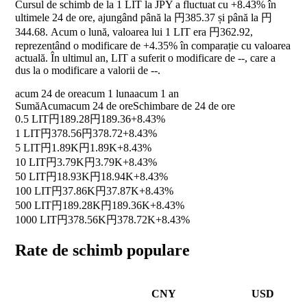
Cursul de schimb de la 1 LIT la JPY a fluctuat cu
+8.43%
în
ultimele 24 de ore, ajungând până la 円385.37 și până la 円
344.68. Acum o lună, valoarea lui 1 LIT era 円362.92,
reprezentând o modificare de
+4.35%
în comparație cu valoarea
actuală. În ultimul an, LIT a suferit o modificare de
--
, care a
dus la o modificare a valorii de
--
.
acum 24 de ore
acum 1 luna
acum 1 an
Sumă
Acum
acum 24 de ore
Schimbare de 24 de ore
0.5 LIT
円189.28
円189.36
+8.43%
1 LIT
円378.56
円378.72
+8.43%
5 LIT
円1.89K
円1.89K
+8.43%
10 LIT
円3.79K
円3.79K
+8.43%
50 LIT
円18.93K
円18.94K
+8.43%
100 LIT
円37.86K
円37.87K
+8.43%
500 LIT
円189.28K
円189.36K
+8.43%
1000 LIT
円378.56K
円378.72K
+8.43%
Rate de schimb populare
CNY
USD