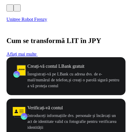
Unitree Robot Frenzy
$50
Cum se transformă LIT în JPY
Aflați mai multe
Creați-vă contul LBank gratuit
Înregistrați-vă pe LBank cu adresa dvs. de e-
mail/numărul de telefon,și creați o parolă sigură pentru
a vă proteja contul
Verificați-vă contul
Introduceți informațiile dvs. personale și încărcați un
act de identitate valid cu fotografie pentru verificarea
identității