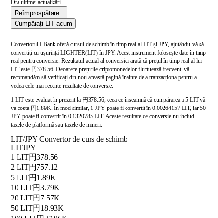
Ora ultimei actualizări --
Reîmprospătare
Cumpărați LIT acum
Convertorul LBank oferă cursul de schimb în timp real al LIT și JPY, ajutându-vă să
convertiți cu ușurință LIGHTER(LIT) în JPY. Acest instrument folosește date în timp
real pentru conversie. Rezultatul actual al conversiei arată că prețul în timp real al lui
LIT este 円378.56. Deoarece prețurile criptomonedelor fluctuează frecvent, vă
recomandăm să verificați din nou această pagină înainte de a tranzacționa pentru a
vedea cele mai recente rezultate de conversie.
1 LIT este evaluat în prezent la 円378.56, ceea ce înseamnă că cumpărarea a 5 LIT vă
va costa 円1.89K. În mod similar, 1 JPY poate fi convertit în 0.00264157 LIT, iar 50
JPY poate fi convertit în 0.1320785 LIT. Aceste rezultate de conversie nu includ
taxele de platformă sau taxele de mineri.
LIT/JPY Convertor de curs de schimb
LIT
JPY
1 LIT
円378.56
2 LIT
円757.12
5 LIT
円1.89K
10 LIT
円3.79K
20 LIT
円7.57K
50 LIT
円18.93K