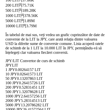
100 LIT
円37.86K
200 LIT
円75.71K
500 LIT
円189.28K
1000 LIT
円378.56K
5000 LIT
円1.89M
10000 LIT
円3.79M
În tabelul de mai sus, veți vedea un grafic cuprinzător de date de
conversie de la LIT la JPY, care arată relația dintre valoarea
USD la diferite sume de conversie comune. Lista acoperă ratele
de schimb de la 1 LIT la 10.000 LIT în JPY, permițându-vă să
înțelegeți clar valoarea fiecărei conversii.
JPY/LIT Convertor de curs de schimb
JPY
LIT
1 JPY
0.00264157 LIT
10 JPY
0.02641573 LIT
50 JPY
0.13207863 LIT
100 JPY
0.26415726 LIT
200 JPY
0.52831451 LIT
500 JPY
1.32078628 LIT
1000 JPY
2.64157256 LIT
2000 JPY
5.28314513 LIT
5000 JPY
13.20786282 LIT
10000 JPY
26.41572564 LIT