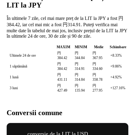
LIT la JPY
În ultimele 7 zile, cel mai mare preț de la LIT la JPY a fost 円
384.42, iar cel mai mic a fost 円314.91. Puteți verifica mai
multe date în tabelul de mai jos, inclusiv prețul de la LIT la JPY
în ultimele 24 de ore, 30 de zile și 90 de zile.
MAXIM
MINIM
Medie
Schimbare
円
円
円
Ultimele 24 de ore
+8.33%
384.42
344.84
367.95
円
円
円
1 săptămână
+9.86%
384.42
314.91
334.60
円
円
円
1 lună
+4.92%
431.11
314.84
358.78
円
円
円
3 luni
+127.16%
427.49
135.94
277.95
Conversii comune
conversie de la LIT la USD