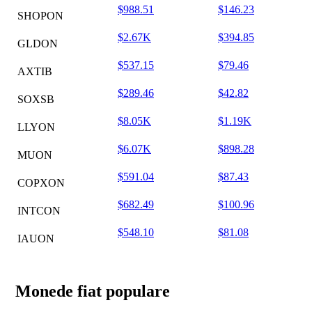
$988.51
$146.23
SHOPON
$2.67K
$394.85
GLDON
$537.15
$79.46
AXTIB
$289.46
$42.82
SOXSB
$8.05K
$1.19K
LLYON
$6.07K
$898.28
MUON
$591.04
$87.43
COPXON
$682.49
$100.96
INTCON
$548.10
$81.08
IAUON
Monede fiat populare