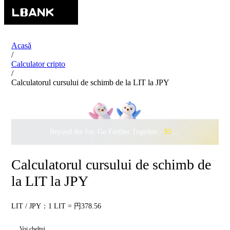
Acasă
/
Calculator cripto
/
Calculatorul cursului de schimb de la LIT la JPY
Beyond the Ice, Go Further Together ·
$500,000
to Waddle w
Calculatorul cursului de schimb de
la LIT la JPY
LIT / JPY：1 LIT = 円378.56
Voi cheltui