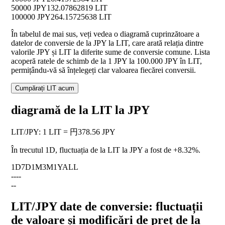
50000 JPY
132.07862819 LIT
100000 JPY
264.15725638 LIT
În tabelul de mai sus, veți vedea o diagramă cuprinzătoare a
datelor de conversie de la JPY la LIT, care arată relația dintre
valorile JPY și LIT la diferite sume de conversie comune. Lista
acoperă ratele de schimb de la 1 JPY la 100.000 JPY în LIT,
permițându-vă să înțelegeți clar valoarea fiecărei conversii.
Cumpărați LIT acum
diagramă de la LIT la JPY
LIT
/
JPY
:
1 LIT = 円378.56 JPY
În trecutul 1D, fluctuația de la LIT la JPY a fost de
+8.32%
.
1D
7D
1M
3M
1Y
ALL
--
--
--
LIT/JPY date de conversie: fluctuații
de valoare și modificări de preț de la