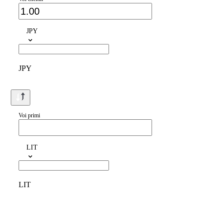
JPY
JPY
Voi primi
LIT
LIT