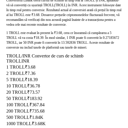
Convertorul LBank oferă cursul de schimb în timp real al TROLL și INR, ajutându-
vă să convertiți cu ușurință TROLL(TROLL) în INR. Acest instrument folosește date
în timp real pentru conversie. Rezultatul actual al conversiei arată că prețul în timp real
al lui TROLL este ₹3.68. Deoarece prețurile criptomonedelor fluctuează frecvent, vă
recomandăm să verificați din nou această pagină înainte de a tranzacționa pentru a
vedea cele mai recente rezultate de conversie.
1 TROLL este evaluat în prezent la ₹3.68, ceea ce înseamnă că cumpărarea a 5
TROLL vă va costa ₹18.39. În mod similar, 1 INR poate fi convertit în 0.27185672
TROLL, iar 50 INR poate fi convertit în 13.592836 TROLL. Aceste rezultate de
conversie nu includ taxele de platformă sau taxele de mineri.
TROLL/INR Convertor de curs de schimb
TROLL
INR
1 TROLL
₹3.68
2 TROLL
₹7.36
5 TROLL
₹18.39
10 TROLL
₹36.78
20 TROLL
₹73.57
50 TROLL
₹183.92
100 TROLL
₹367.84
200 TROLL
₹735.68
500 TROLL
₹1.84K
1000 TROLL
₹3.68K