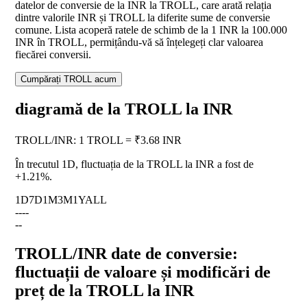
datelor de conversie de la INR la TROLL, care arată relația
dintre valorile INR și TROLL la diferite sume de conversie
comune. Lista acoperă ratele de schimb de la 1 INR la 100.000
INR în TROLL, permițându-vă să înțelegeți clar valoarea
fiecărei conversii.
Cumpărați TROLL acum
diagramă de la TROLL la INR
TROLL
/
INR
:
1 TROLL = ₹3.68 INR
În trecutul 1D, fluctuația de la TROLL la INR a fost de
+1.21%
.
1D
7D
1M
3M
1Y
ALL
--
--
--
TROLL/INR date de conversie:
fluctuații de valoare și modificări de
preț de la TROLL la INR