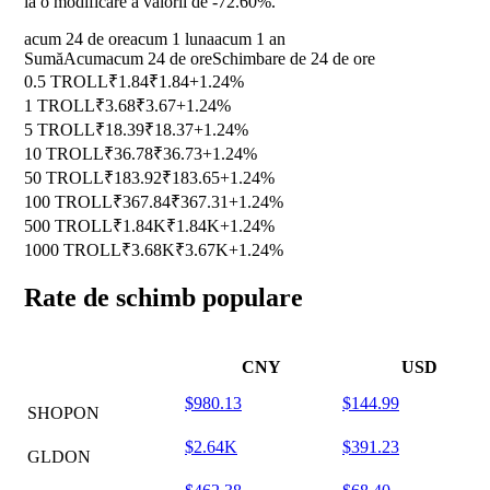
la o modificare a valorii de
-72.60%
.
acum 24 de ore
acum 1 luna
acum 1 an
Sumă
Acum
acum 24 de ore
Schimbare de 24 de ore
0.5 TROLL
₹1.84
₹1.84
+1.24%
1 TROLL
₹3.68
₹3.67
+1.24%
5 TROLL
₹18.39
₹18.37
+1.24%
10 TROLL
₹36.78
₹36.73
+1.24%
50 TROLL
₹183.92
₹183.65
+1.24%
100 TROLL
₹367.84
₹367.31
+1.24%
500 TROLL
₹1.84K
₹1.84K
+1.24%
1000 TROLL
₹3.68K
₹3.67K
+1.24%
Rate de schimb populare
CNY
USD
$980.13
$144.99
SHOPON
$2.64K
$391.23
GLDON