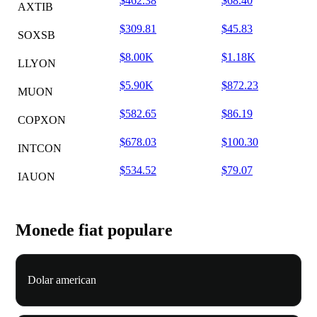
$462.38
$68.40
AXTIB
$309.81
$45.83
SOXSB
$8.00K
$1.18K
LLYON
$5.90K
$872.23
MUON
$582.65
$86.19
COPXON
$678.03
$100.30
INTCON
$534.52
$79.07
IAUON
Monede fiat populare
Dolar american