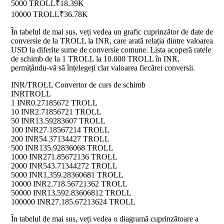
5000 TROLL
₹18.39K
10000 TROLL
₹36.78K
În tabelul de mai sus, veți vedea un grafic cuprinzător de date de
conversie de la TROLL la INR, care arată relația dintre valoarea
USD la diferite sume de conversie comune. Lista acoperă ratele
de schimb de la 1 TROLL la 10.000 TROLL în INR,
permițându-vă să înțelegeți clar valoarea fiecărei conversii.
INR/TROLL Convertor de curs de schimb
INR
TROLL
1 INR
0.27185672 TROLL
10 INR
2.71856721 TROLL
50 INR
13.59283607 TROLL
100 INR
27.18567214 TROLL
200 INR
54.37134427 TROLL
500 INR
135.92836068 TROLL
1000 INR
271.85672136 TROLL
2000 INR
543.71344272 TROLL
5000 INR
1,359.28360681 TROLL
10000 INR
2,718.56721362 TROLL
50000 INR
13,592.83606812 TROLL
100000 INR
27,185.67213624 TROLL
În tabelul de mai sus, veți vedea o diagramă cuprinzătoare a