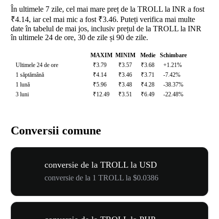
În ultimele 7 zile, cel mai mare preț de la TROLL la INR a fost
₹4.14, iar cel mai mic a fost ₹3.46. Puteți verifica mai multe
date în tabelul de mai jos, inclusiv prețul de la TROLL la INR
în ultimele 24 de ore, 30 de zile și 90 de zile.
MAXIM
MINIM
Medie
Schimbare
Ultimele 24 de ore
₹3.79
₹3.57
₹3.68
+1.21%
1 săptămână
₹4.14
₹3.46
₹3.71
-7.42%
1 lună
₹5.96
₹3.48
₹4.28
-38.37%
3 luni
₹12.49
₹3.51
₹6.49
-22.48%
Conversii comune
conversie de la TROLL la USD
conversie de la 1 TROLL la $0.0386