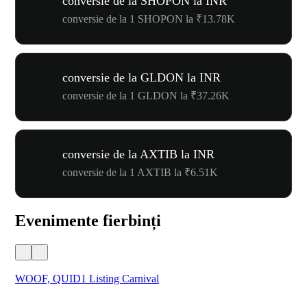
conversie de la SHOPON la INR
conversie de la 1 SHOPON la ₹13.78K
conversie de la GLDON la INR
conversie de la 1 GLDON la ₹37.26K
conversie de la AXTIB la INR
conversie de la 1 AXTIB la ₹6.51K
Evenimente fierbinți
WOOF, QUID1 Listing Carnival
You