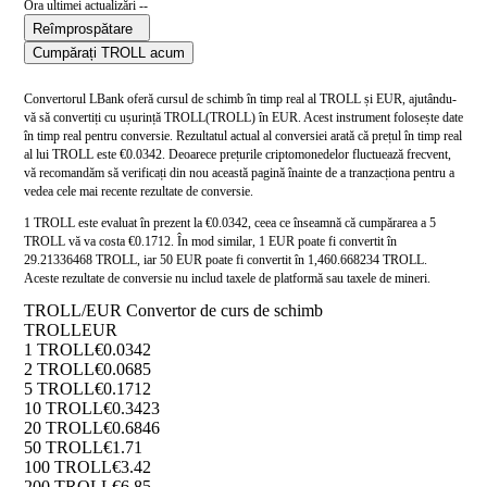
Ora ultimei actualizări --
Reîmprospătare
Cumpărați TROLL acum
Convertorul LBank oferă cursul de schimb în timp real al TROLL și EUR, ajutându-
vă să convertiți cu ușurință TROLL(TROLL) în EUR. Acest instrument folosește date
în timp real pentru conversie. Rezultatul actual al conversiei arată că prețul în timp real
al lui TROLL este €0.0342. Deoarece prețurile criptomonedelor fluctuează frecvent,
vă recomandăm să verificați din nou această pagină înainte de a tranzacționa pentru a
vedea cele mai recente rezultate de conversie.
1 TROLL este evaluat în prezent la €0.0342, ceea ce înseamnă că cumpărarea a 5
TROLL vă va costa €0.1712. În mod similar, 1 EUR poate fi convertit în
29.21336468 TROLL, iar 50 EUR poate fi convertit în 1,460.668234 TROLL.
Aceste rezultate de conversie nu includ taxele de platformă sau taxele de mineri.
TROLL/EUR Convertor de curs de schimb
TROLL
EUR
1 TROLL
€0.0342
2 TROLL
€0.0685
5 TROLL
€0.1712
10 TROLL
€0.3423
20 TROLL
€0.6846
50 TROLL
€1.71
100 TROLL
€3.42
200 TROLL
€6.85