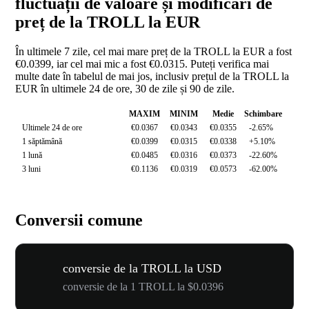
fluctuații de valoare și modificări de
preț de la TROLL la EUR
În ultimele 7 zile, cel mai mare preț de la TROLL la EUR a fost
€0.0399, iar cel mai mic a fost €0.0315. Puteți verifica mai
multe date în tabelul de mai jos, inclusiv prețul de la TROLL la
EUR în ultimele 24 de ore, 30 de zile și 90 de zile.
MAXIM
MINIM
Medie
Schimbare
Ultimele 24 de ore
€0.0367
€0.0343
€0.0355
-2.65%
1 săptămână
€0.0399
€0.0315
€0.0338
+5.10%
1 lună
€0.0485
€0.0316
€0.0373
-22.60%
3 luni
€0.1136
€0.0319
€0.0573
-62.00%
Conversii comune
conversie de la TROLL la USD
conversie de la 1 TROLL la $0.0396