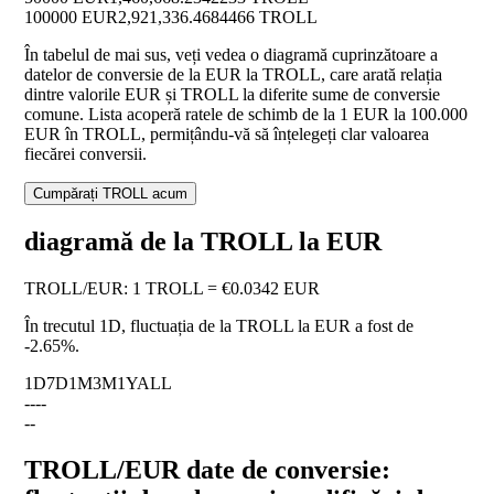
100000 EUR
2,921,336.4684466 TROLL
În tabelul de mai sus, veți vedea o diagramă cuprinzătoare a
datelor de conversie de la EUR la TROLL, care arată relația
dintre valorile EUR și TROLL la diferite sume de conversie
comune. Lista acoperă ratele de schimb de la 1 EUR la 100.000
EUR în TROLL, permițându-vă să înțelegeți clar valoarea
fiecărei conversii.
Cumpărați TROLL acum
diagramă de la TROLL la EUR
TROLL
/
EUR
:
1 TROLL = €0.0342 EUR
În trecutul 1D, fluctuația de la TROLL la EUR a fost de
-2.65%
.
1D
7D
1M
3M
1Y
ALL
--
--
--
TROLL/EUR date de conversie: