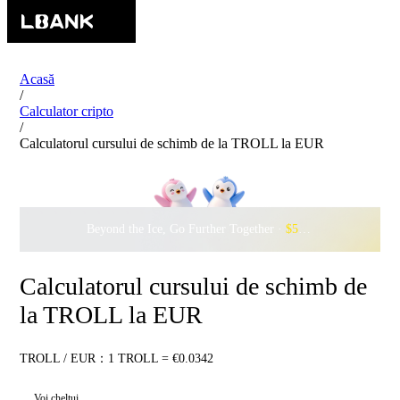
Acasă
/
Calculator cripto
/
Calculatorul cursului de schimb de la TROLL la EUR
Beyond the Ice, Go Further Together ·
$500,000
to Waddle w
Calculatorul cursului de schimb de
la TROLL la EUR
TROLL / EUR：1 TROLL = €0.0342
Voi cheltui