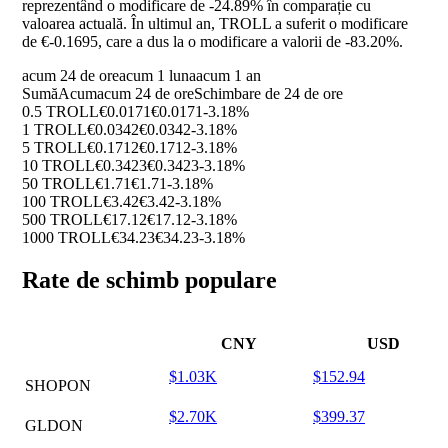
reprezentând o modificare de
-24.89%
în comparație cu
valoarea actuală. În ultimul an, TROLL a suferit o modificare
de €-0.1695, care a dus la o modificare a valorii de
-83.20%
.
acum 24 de ore
acum 1 luna
acum 1 an
Sumă
Acum
acum 24 de ore
Schimbare de 24 de ore
0.5 TROLL
€0.0171
€0.0171
-3.18%
1 TROLL
€0.0342
€0.0342
-3.18%
5 TROLL
€0.1712
€0.1712
-3.18%
10 TROLL
€0.3423
€0.3423
-3.18%
50 TROLL
€1.71
€1.71
-3.18%
100 TROLL
€3.42
€3.42
-3.18%
500 TROLL
€17.12
€17.12
-3.18%
1000 TROLL
€34.23
€34.23
-3.18%
Rate de schimb populare
CNY
USD
$1.03K
$152.94
SHOPON
$2.70K
$399.37
GLDON