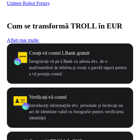
Unitree Robot Frenzy
$50
Cum se transformă TROLL în EUR
Aflați mai multe
Creați-vă contul LBank gratuit
Înregistrați-vă pe LBank cu adresa dvs. de e-
mail/numărul de telefon,și creați o parolă sigură pentru
a vă proteja contul
Verificați-vă contul
Introduceți informațiile dvs. personale și încărcați un
act de identitate valid cu fotografie pentru verificarea
identității