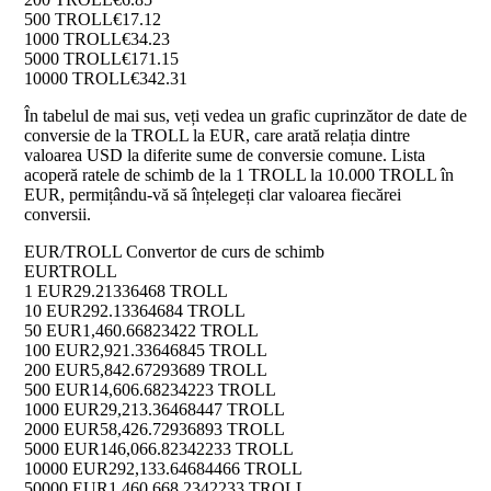
500 TROLL
€17.12
1000 TROLL
€34.23
5000 TROLL
€171.15
10000 TROLL
€342.31
În tabelul de mai sus, veți vedea un grafic cuprinzător de date de
conversie de la TROLL la EUR, care arată relația dintre
valoarea USD la diferite sume de conversie comune. Lista
acoperă ratele de schimb de la 1 TROLL la 10.000 TROLL în
EUR, permițându-vă să înțelegeți clar valoarea fiecărei
conversii.
EUR/TROLL Convertor de curs de schimb
EUR
TROLL
1 EUR
29.21336468 TROLL
10 EUR
292.13364684 TROLL
50 EUR
1,460.66823422 TROLL
100 EUR
2,921.33646845 TROLL
200 EUR
5,842.67293689 TROLL
500 EUR
14,606.68234223 TROLL
1000 EUR
29,213.36468447 TROLL
2000 EUR
58,426.72936893 TROLL
5000 EUR
146,066.82342233 TROLL
10000 EUR
292,133.64684466 TROLL
50000 EUR
1,460,668.2342233 TROLL