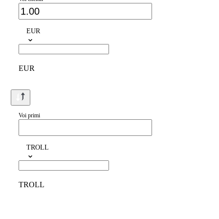
EUR
EUR
Voi primi
TROLL
TROLL