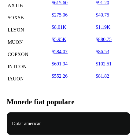
$615.60
$91.20
AXTIB
$275.06
$40.75
SOXSB
$8.01K
$1.19K
LLYON
$5.95K
$880.75
MUON
$584.07
$86.53
COPXON
$691.94
$102.51
INTCON
$552.26
$81.82
IAUON
Monede fiat populare
Dolar american