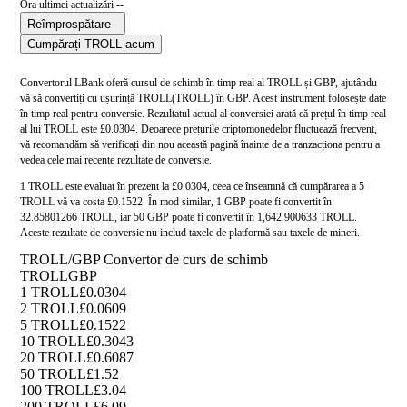
Ora ultimei actualizări --
Reîmprospătare
Cumpărați TROLL acum
Convertorul LBank oferă cursul de schimb în timp real al TROLL și GBP, ajutându-
vă să convertiți cu ușurință TROLL(TROLL) în GBP. Acest instrument folosește date
în timp real pentru conversie. Rezultatul actual al conversiei arată că prețul în timp real
al lui TROLL este £0.0304. Deoarece prețurile criptomonedelor fluctuează frecvent,
vă recomandăm să verificați din nou această pagină înainte de a tranzacționa pentru a
vedea cele mai recente rezultate de conversie.
1 TROLL este evaluat în prezent la £0.0304, ceea ce înseamnă că cumpărarea a 5
TROLL vă va costa £0.1522. În mod similar, 1 GBP poate fi convertit în
32.85801266 TROLL, iar 50 GBP poate fi convertit în 1,642.900633 TROLL.
Aceste rezultate de conversie nu includ taxele de platformă sau taxele de mineri.
TROLL/GBP Convertor de curs de schimb
TROLL
GBP
1 TROLL
£0.0304
2 TROLL
£0.0609
5 TROLL
£0.1522
10 TROLL
£0.3043
20 TROLL
£0.6087
50 TROLL
£1.52
100 TROLL
£3.04
200 TROLL
£6.09