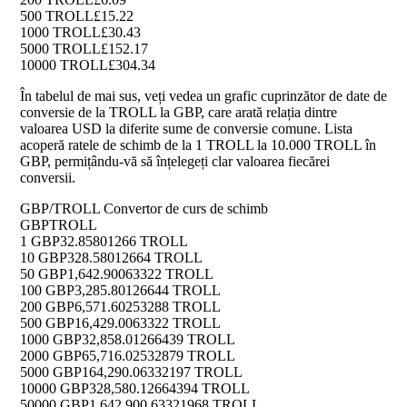
500 TROLL
£15.22
1000 TROLL
£30.43
5000 TROLL
£152.17
10000 TROLL
£304.34
În tabelul de mai sus, veți vedea un grafic cuprinzător de date de
conversie de la TROLL la GBP, care arată relația dintre
valoarea USD la diferite sume de conversie comune. Lista
acoperă ratele de schimb de la 1 TROLL la 10.000 TROLL în
GBP, permițându-vă să înțelegeți clar valoarea fiecărei
conversii.
GBP/TROLL Convertor de curs de schimb
GBP
TROLL
1 GBP
32.85801266 TROLL
10 GBP
328.58012664 TROLL
50 GBP
1,642.90063322 TROLL
100 GBP
3,285.80126644 TROLL
200 GBP
6,571.60253288 TROLL
500 GBP
16,429.0063322 TROLL
1000 GBP
32,858.01266439 TROLL
2000 GBP
65,716.02532879 TROLL
5000 GBP
164,290.06332197 TROLL
10000 GBP
328,580.12664394 TROLL
50000 GBP
1,642,900.63321968 TROLL