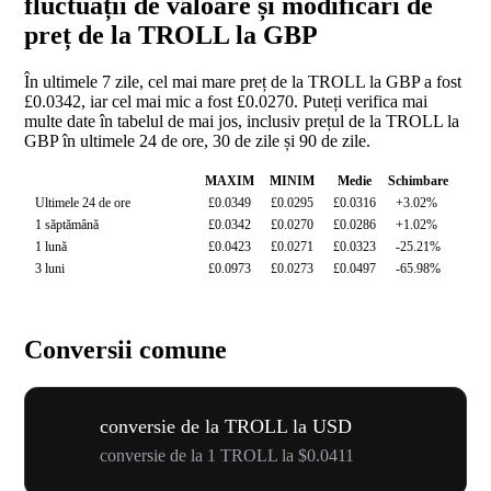
fluctuații de valoare și modificări de
preț de la TROLL la GBP
În ultimele 7 zile, cel mai mare preț de la TROLL la GBP a fost
£0.0342, iar cel mai mic a fost £0.0270. Puteți verifica mai
multe date în tabelul de mai jos, inclusiv prețul de la TROLL la
GBP în ultimele 24 de ore, 30 de zile și 90 de zile.
MAXIM
MINIM
Medie
Schimbare
Ultimele 24 de ore
£0.0349
£0.0295
£0.0316
+3.02%
1 săptămână
£0.0342
£0.0270
£0.0286
+1.02%
1 lună
£0.0423
£0.0271
£0.0323
-25.21%
3 luni
£0.0973
£0.0273
£0.0497
-65.98%
Conversii comune
conversie de la TROLL la USD
conversie de la 1 TROLL la $0.0411