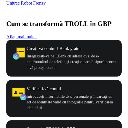
Unitree Robot Frenzy
$50
Cum se transformă TROLL în GBP
Aflați mai multe
Creați-vă contul LBank gratuit
Înregistrați-vă pe LBank cu adresa dvs. de e-
mail/numărul de telefon,și creați o parolă sigură pentru
a vă proteja contul
Verificați-vă contul
Introduceți informațiile dvs. personale și încărcați un
act de identitate valid cu fotografie pentru verificarea
identității