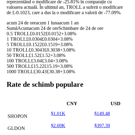
reprezentând o modificare de
-25.81%
în comparație cu
valoarea actuală. În ultimul an, TROLL a suferit o modificare
de £-0.1023, care a dus la o modificare a valorii de
-77.09%
.
acum 24 de ore
acum 1 luna
acum 1 an
Sumă
Acum
acum 24 de ore
Schimbare de 24 de ore
0.5 TROLL
£0.0152
£0.0152
+3.08%
1 TROLL
£0.0304
£0.0304
+3.08%
5 TROLL
£0.1522
£0.1519
+3.08%
10 TROLL
£0.3043
£0.3038
+3.08%
50 TROLL
£1.52
£1.52
+3.08%
100 TROLL
£3.04
£3.04
+3.08%
500 TROLL
£15.22
£15.19
+3.08%
1000 TROLL
£30.43
£30.38
+3.08%
Rate de schimb populare
CNY
USD
$1.01K
$149.48
SHOPON
$2.69K
$397.39
GLDON