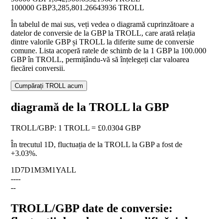
100000 GBP
3,285,801.26643936 TROLL
În tabelul de mai sus, veți vedea o diagramă cuprinzătoare a
datelor de conversie de la GBP la TROLL, care arată relația
dintre valorile GBP și TROLL la diferite sume de conversie
comune. Lista acoperă ratele de schimb de la 1 GBP la 100.000
GBP în TROLL, permițându-vă să înțelegeți clar valoarea
fiecărei conversii.
Cumpărați TROLL acum
diagramă de la TROLL la GBP
TROLL
/
GBP
:
1 TROLL = £0.0304 GBP
În trecutul 1D, fluctuația de la TROLL la GBP a fost de
+3.03%
.
1D
7D
1M
3M
1Y
ALL
--
--
--
TROLL/GBP date de conversie: