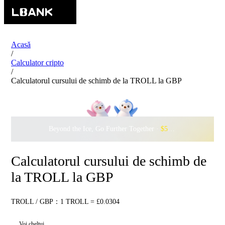
Acasă
/
Calculator cripto
/
Calculatorul cursului de schimb de la TROLL la GBP
Beyond the Ice, Go Further Together ·
$500,000
to Waddle w
Calculatorul cursului de schimb de
la TROLL la GBP
TROLL / GBP：1 TROLL = £0.0304
Voi cheltui