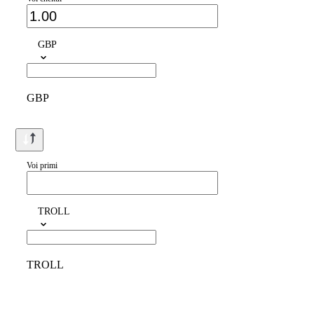
GBP
GBP
Voi primi
TROLL
TROLL