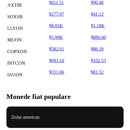
$611.51
$90.46
AXTIB
$277.97
$41.12
SOXSB
$8.01K
$1.18K
LLYON
$5.99K
$886.60
MUON
$582.61
$86.18
COPXON
$693.10
$102.53
INTCON
$551.06
$81.52
IAUON
Monede fiat populare
Dolar american