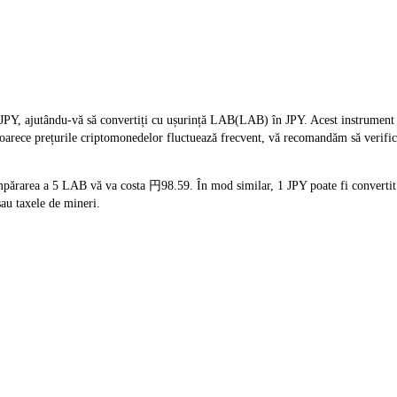
PY, ajutându-vă să convertiți cu ușurință LAB(LAB) în JPY. Acest instrument fol
oarece prețurile criptomonedelor fluctuează frecvent, vă recomandăm să verifica
mpărarea a 5 LAB vă va costa 円98.59. În mod similar, 1 JPY poate fi convertit
au taxele de mineri.