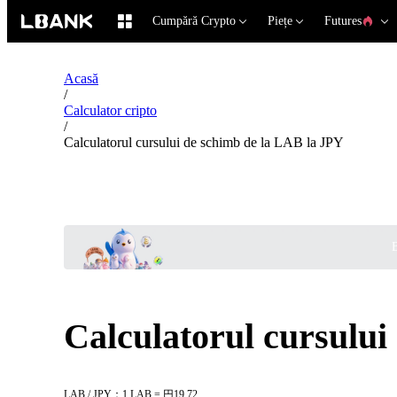
Cumpără Crypto
Piețe
Futures
Acasă
/
Calculator cripto
/
Calculatorul cursului de schimb de la LAB la JPY
B
Calculatorul cursului
LAB / JPY：1 LAB = 円19.72