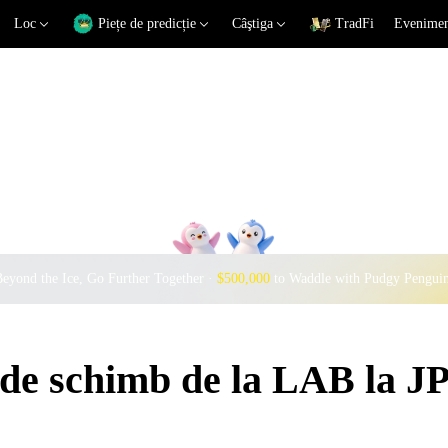
Loc
Piețe de predicție
Câştiga
TradFi
Eveniment
eyond the Ice, Go Further Together ·
$500,000
to Waddle with Pudgy Pengui
 de schimb de la LAB la J