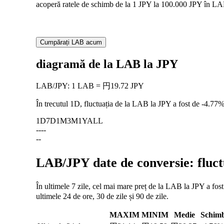
acoperă ratele de schimb de la 1 JPY la 100.000 JPY în LAB,
Cumpărați LAB acum
diagramă de la LAB la JPY
LAB
/
JPY
:
1 LAB = 円19.72 JPY
În trecutul 1D, fluctuația de la LAB la JPY a fost de
-4.77
1D
7D
1M
3M
1Y
ALL
--
--
--
LAB/JPY date de conversie: fluctu
În ultimele 7 zile, cel mai mare preț de la LAB la JPY a fos
ultimele 24 de ore, 30 de zile și 90 de zile.
MAXIM
MINIM
Medie
Schim