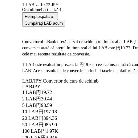
1 LAB vs 19.72 JPY
Ora ultimei actualizări --
Reîmprospătare
Cumpărați LAB acum
Convertorul LBank oferă cursul de schimb în timp real al LAB și J
conversiei arată că prețul în timp real al lui LAB este 円19.72. De
cele mai recente rezultate de conversie.
1 LAB este evaluat în prezent la 円19.72, ceea ce înseamnă că cu
LAB. Aceste rezultate de conversie nu includ taxele de platformă s
LAB/JPY Convertor de curs de schimb
LAB
JPY
1 LAB
円19.72
2 LAB
円39.44
5 LAB
円98.59
10 LAB
円197.18
20 LAB
円394.36
50 LAB
円985.90
100 LAB
円1.97K
200 LAB
円3.94K