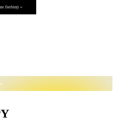
e fierbinți
ns
PY