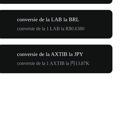
conversie de la LAB la BRL
conversie de la 1 LAB la R$0.6380
conversie de la AXTIB la JPY
conversie de la 1 AXTIB la 円13.87K
$500,000 T