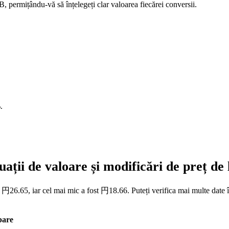
 permițându-vă să înțelegeți clar valoarea fiecărei conversii.
%
.
ații de valoare și modificări de preț d
t 円26.65, iar cel mai mic a fost 円18.66. Puteți verifica mai multe date î
bare