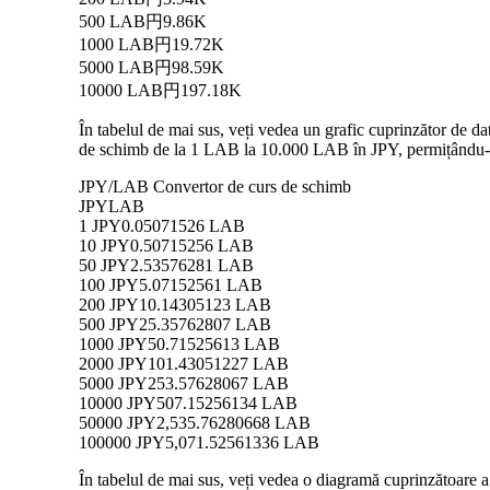
500 LAB
円9.86K
1000 LAB
円19.72K
5000 LAB
円98.59K
10000 LAB
円197.18K
În tabelul de mai sus, veți vedea un grafic cuprinzător de d
de schimb de la 1 LAB la 10.000 LAB în JPY, permițându-vă s
JPY/LAB Convertor de curs de schimb
JPY
LAB
1 JPY
0.05071526 LAB
10 JPY
0.50715256 LAB
50 JPY
2.53576281 LAB
100 JPY
5.07152561 LAB
200 JPY
10.14305123 LAB
500 JPY
25.35762807 LAB
1000 JPY
50.71525613 LAB
2000 JPY
101.43051227 LAB
5000 JPY
253.57628067 LAB
10000 JPY
507.15256134 LAB
50000 JPY
2,535.76280668 LAB
100000 JPY
5,071.52561336 LAB
În tabelul de mai sus, veți vedea o diagramă cuprinzătoare a