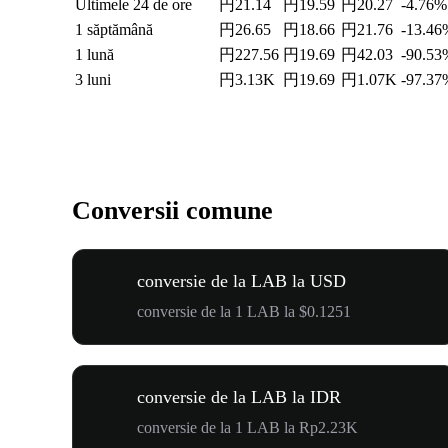
Ultimele 24 de ore
円21.14
円19.59
円20.27
-4.76%
1 săptămână
円26.65
円18.66
円21.76
-13.46
1 lună
円227.56
円19.69
円42.03
-90.53
3 luni
円3.13K
円19.69
円1.07K
-97.37
Conversii comune
conversie de la LAB la USD
conversie de la 1 LAB la $0.1251
conversie de la LAB la IDR
conversie de la 1 LAB la Rp2.23K