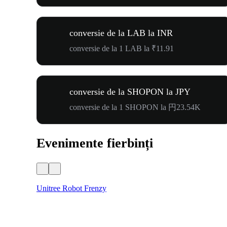
conversie de la LAB la INR
conversie de la 1 LAB la ₹11.91
conversie de la SHOPON la JPY
conversie de la 1 SHOPON la 円23.54K
Evenimente fierbinți
Unitree Robot Frenzy