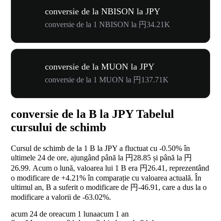
conversie de la NBISON la JPY
conversie de la 1 NBISON la 円34.21K
conversie de la MUON la JPY
conversie de la 1 MUON la 円137.71K
conversie de la B la JPY Tabelul
cursului de schimb
Cursul de schimb de la 1 B la JPY a fluctuat cu
-0.50%
în
ultimele 24 de ore, ajungând până la 円28.85 și până la 円
26.99. Acum o lună, valoarea lui 1 B era 円26.41, reprezentând
o modificare de
+4.21%
în comparație cu valoarea actuală. În
ultimul an, B a suferit o modificare de 円-46.91, care a dus la o
modificare a valorii de
-63.02%
.
acum 24 de ore
acum 1 luna
acum 1 an