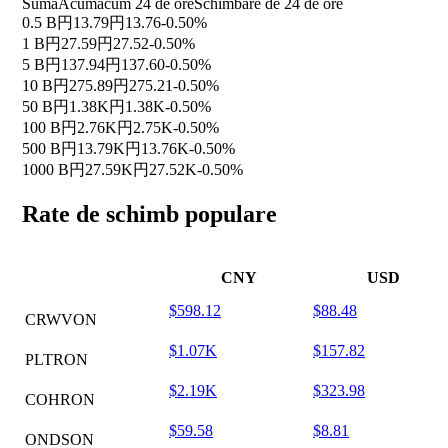
Sumă
Acum
acum 24 de ore
Schimbare de 24 de ore
0.5 B
円13.79
円13.76
-0.50%
1 B
円27.59
円27.52
-0.50%
5 B
円137.94
円137.60
-0.50%
10 B
円275.89
円275.21
-0.50%
50 B
円1.38K
円1.38K
-0.50%
100 B
円2.76K
円2.75K
-0.50%
500 B
円13.79K
円13.76K
-0.50%
1000 B
円27.59K
円27.52K
-0.50%
Rate de schimb populare
CNY
USD
$598.12
$88.48
CRWVON
$1.07K
$157.82
PLTRON
$2.19K
$323.98
COHRON
$59.58
$8.81
ONDSON