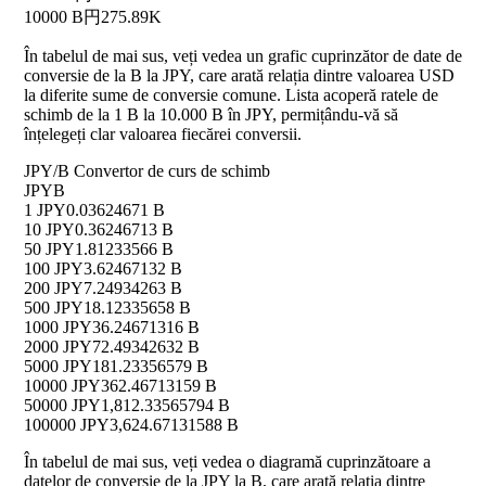
10000 B
円275.89K
În tabelul de mai sus, veți vedea un grafic cuprinzător de date de
conversie de la B la JPY, care arată relația dintre valoarea USD
la diferite sume de conversie comune. Lista acoperă ratele de
schimb de la 1 B la 10.000 B în JPY, permițându-vă să
înțelegeți clar valoarea fiecărei conversii.
JPY/B Convertor de curs de schimb
JPY
B
1 JPY
0.03624671 B
10 JPY
0.36246713 B
50 JPY
1.81233566 B
100 JPY
3.62467132 B
200 JPY
7.24934263 B
500 JPY
18.12335658 B
1000 JPY
36.24671316 B
2000 JPY
72.49342632 B
5000 JPY
181.23356579 B
10000 JPY
362.46713159 B
50000 JPY
1,812.33565794 B
100000 JPY
3,624.67131588 B
În tabelul de mai sus, veți vedea o diagramă cuprinzătoare a
datelor de conversie de la JPY la B, care arată relația dintre