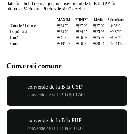
date în tabelul de mai jos, inclusiv prețul de la B la JPY în
ultimele 24 de ore, 30 de zile și 90 de zile.
MAXIM
MINIM
Medie
Schimbare
Ultimele 24 de ore
円28.72
円27.00
円27.69
-0.53%
1 săptămână
円28.59
円24.25
円25.92
+9.35%
1 lună
円41.40
円16.03
円25.98
+1.80%
3 luni
円101.67
円16.95
円38.44
-54.44%
Conversii comune
conversie de la B la USD
conversie de la 1 B la $0.1749
conversie de la B la PHP
conversie de la 1 B la ₱10.60