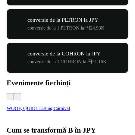
conversie de la PLTRON la JPY
conversie de la 1 PLTRON la 円24.93K
conversie de la COHRON la JPY
conversie de la 1 COHRON la 円51.16K
Evenimente fierbinți
WOOF, QUID1 Listing Carnival
You
Cum se transformă B în JPY