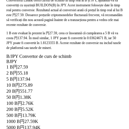
Convertorul LBank oferă cursul de schimb în timp real al B și JPY, ajutându-vă să
convertiți cu ușurință BUILDON(B) în JPY. Acest instrument folosește date în timp
real pentru conversie. Rezultatul actual al conversiei arată că prețul în timp real al lui B
este 円27.59. Deoarece prețurile criptomonedelor fluctuează frecvent, vă recomandăm
să verificați din nou această pagină înainte de a tranzacționa pentru a vedea cele mai
recente rezultate de conversie.
1 B este evaluat în prezent la 円27.59, ceea ce înseamnă că cumpărarea a 5 B vă va
costa 円137.94. În mod similar, 1 JPY poate fi convertit în 0.03624671 B, iar 50
JPY poate fi convertit în 1.8123355 B. Aceste rezultate de conversie nu includ taxele
de platformă sau taxele de mineri.
B/JPY Convertor de curs de schimb
B
JPY
1 B
円27.59
2 B
円55.18
5 B
円137.94
10 B
円275.89
20 B
円551.77
50 B
円1.38K
100 B
円2.76K
200 B
円5.52K
500 B
円13.79K
1000 B
円27.59K
5000 B
円137.94K