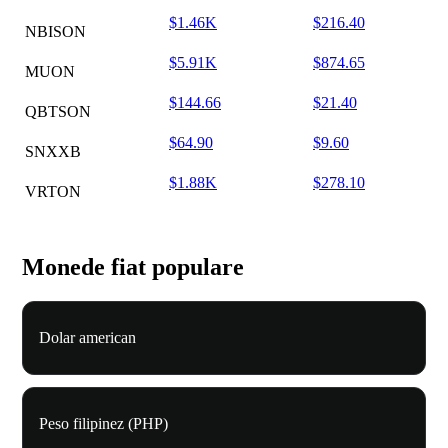
$1.46K
$216.40
NBISON
$5.91K
$874.65
MUON
$144.66
$21.40
QBTSON
$64.90
$9.60
SNXXB
$1.88K
$278.10
VRTON
Monede fiat populare
Dolar american
Peso filipinez (PHP)