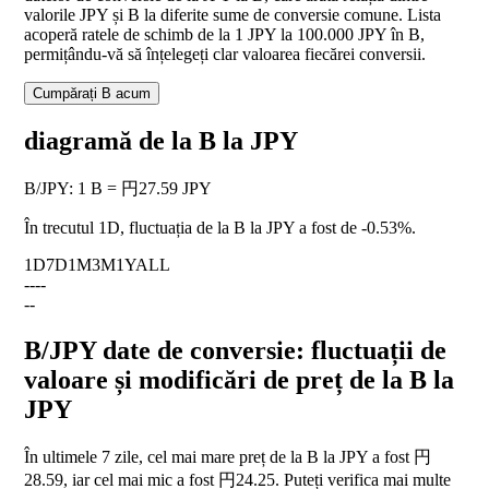
valorile JPY și B la diferite sume de conversie comune. Lista
acoperă ratele de schimb de la 1 JPY la 100.000 JPY în B,
permițându-vă să înțelegeți clar valoarea fiecărei conversii.
Cumpărați B acum
diagramă de la B la JPY
B
/
JPY
:
1 B = 円27.59 JPY
În trecutul 1D, fluctuația de la B la JPY a fost de
-0.53%
.
1D
7D
1M
3M
1Y
ALL
--
--
--
B/JPY date de conversie: fluctuații de
valoare și modificări de preț de la B la
JPY
În ultimele 7 zile, cel mai mare preț de la B la JPY a fost 円
28.59, iar cel mai mic a fost 円24.25. Puteți verifica mai multe