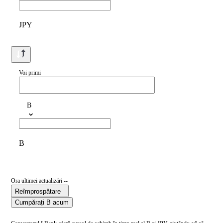
JPY
Voi primi
B
B
Ora ultimei actualizări --
Reîmprospătare
Cumpărați B acum