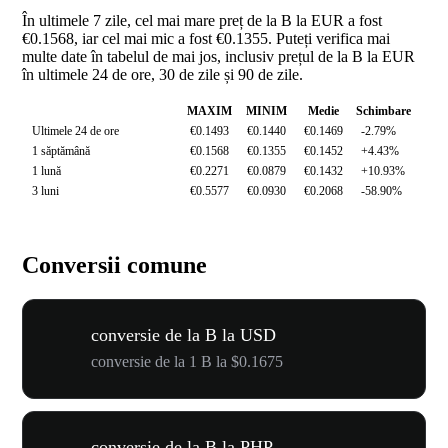
În ultimele 7 zile, cel mai mare preț de la B la EUR a fost
€0.1568, iar cel mai mic a fost €0.1355. Puteți verifica mai
multe date în tabelul de mai jos, inclusiv prețul de la B la EUR
în ultimele 24 de ore, 30 de zile și 90 de zile.
MAXIM
MINIM
Medie
Schimbare
Ultimele 24 de ore
€0.1493
€0.1440
€0.1469
-2.79%
1 săptămână
€0.1568
€0.1355
€0.1452
+4.43%
1 lună
€0.2271
€0.0879
€0.1432
+10.93%
3 luni
€0.5577
€0.0930
€0.2068
-58.90%
Conversii comune
conversie de la B la USD
conversie de la 1 B la $0.1675
conversie de la B la PHP