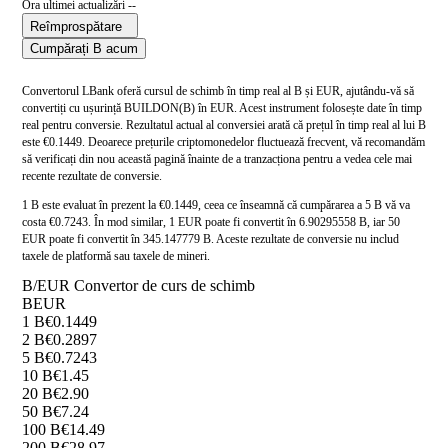
Ora ultimei actualizări --
Reîmprospătare
Cumpărați B acum
Convertorul LBank oferă cursul de schimb în timp real al B și EUR, ajutându-vă să
convertiți cu ușurință BUILDON(B) în EUR. Acest instrument folosește date în timp
real pentru conversie. Rezultatul actual al conversiei arată că prețul în timp real al lui B
este €0.1449. Deoarece prețurile criptomonedelor fluctuează frecvent, vă recomandăm
să verificați din nou această pagină înainte de a tranzacționa pentru a vedea cele mai
recente rezultate de conversie.
1 B este evaluat în prezent la €0.1449, ceea ce înseamnă că cumpărarea a 5 B vă va
costa €0.7243. În mod similar, 1 EUR poate fi convertit în 6.90295558 B, iar 50
EUR poate fi convertit în 345.147779 B. Aceste rezultate de conversie nu includ
taxele de platformă sau taxele de mineri.
B/EUR Convertor de curs de schimb
B
EUR
1 B
€0.1449
2 B
€0.2897
5 B
€0.7243
10 B
€1.45
20 B
€2.90
50 B
€7.24
100 B
€14.49
200 B
€28.97