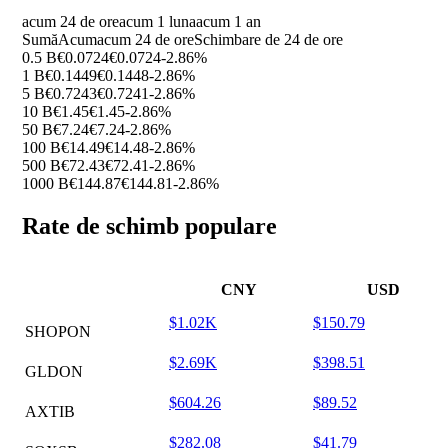
acum 24 de ore
acum 1 luna
acum 1 an
Sumă
Acum
acum 24 de ore
Schimbare de 24 de ore
0.5 B
€0.0724
€0.0724
-2.86%
1 B
€0.1449
€0.1448
-2.86%
5 B
€0.7243
€0.7241
-2.86%
10 B
€1.45
€1.45
-2.86%
50 B
€7.24
€7.24
-2.86%
100 B
€14.49
€14.48
-2.86%
500 B
€72.43
€72.41
-2.86%
1000 B
€144.87
€144.81
-2.86%
Rate de schimb populare
CNY
USD
$1.02K
$150.79
SHOPON
$2.69K
$398.51
GLDON
$604.26
$89.52
AXTIB
$282.08
$41.79