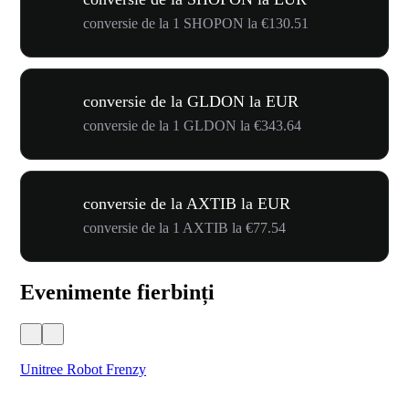
conversie de la 1 SHOPON la €130.51
conversie de la GLDON la EUR
conversie de la 1 GLDON la €343.64
conversie de la AXTIB la EUR
conversie de la 1 AXTIB la €77.54
Evenimente fierbinți
Unitree Robot Frenzy
$50