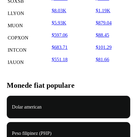
SOXSB
$8.03K
$1.19K
LLYON
$5.93K
$879.04
MUON
$597.06
$88.45
COPXON
$683.71
$101.29
INTCON
$551.18
$81.66
IAUON
Monede fiat populare
Dolar american
Peso filipinez (PHP)