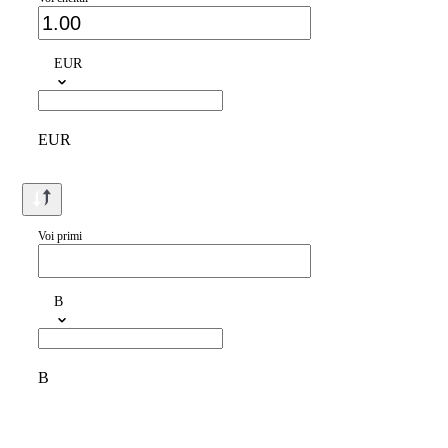
EUR
EUR
Voi primi
B
B