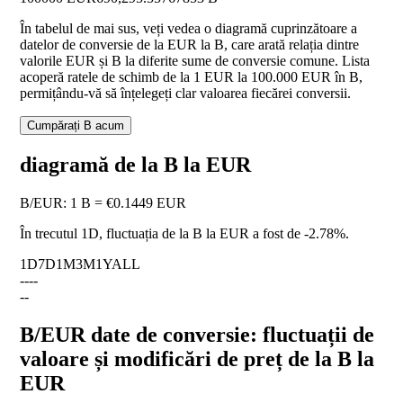
În tabelul de mai sus, veți vedea o diagramă cuprinzătoare a
datelor de conversie de la EUR la B, care arată relația dintre
valorile EUR și B la diferite sume de conversie comune. Lista
acoperă ratele de schimb de la 1 EUR la 100.000 EUR în B,
permițându-vă să înțelegeți clar valoarea fiecărei conversii.
Cumpărați B acum
diagramă de la B la EUR
B
/
EUR
:
1 B = €0.1449 EUR
În trecutul 1D, fluctuația de la B la EUR a fost de
-2.78%
.
1D
7D
1M
3M
1Y
ALL
--
--
--
B/EUR date de conversie: fluctuații de
valoare și modificări de preț de la B la
EUR