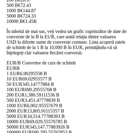
500 B
€72.43
1000 B
€144.87
5000 B
€724.33
10000 B
€1.45K
În tabelul de mai sus, veți vedea un grafic cuprinzător de date de
conversie de la B la EUR, care arată relația dintre valoarea
USD la diferite sume de conversie comune. Lista acoperă ratele
de schimb de la 1 B la 10.000 B în EUR, permițându-vă să
înțelegeți clar valoarea fiecărei conversii.
EUR/B Convertor de curs de schimb
EUR
B
1 EUR
6.90295558 B
10 EUR
69.02955577 B
50 EUR
345.14777884 B
100 EUR
690.29555768 B
200 EUR
1,380.59111536 B
500 EUR
3,451.47778839 B
1000 EUR
6,902.95557679 B
2000 EUR
13,805.91115357 B
5000 EUR
34,514.77788393 B
10000 EUR
69,029.55576785 B
50000 EUR
345,147.77883926 B
100000 EUR
690,295.55767853 B