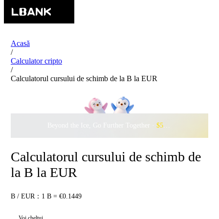
Acasă
/
Calculator cripto
/
Calculatorul cursului de schimb de la B la EUR
Beyond the Ice, Go Further Together ·
$500,000
to Waddle w
Calculatorul cursului de schimb de
la B la EUR
B / EUR：1 B = €0.1449
Voi cheltui