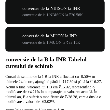
conversie de la NBISON la INR
conversie de la 1 NBISON la ₹20.58K
conversie de la MUON la INR
conversie de la 1 MUON la ₹83.15K
conversie de la B la INR Tabelul
cursului de schimb
Cursul de schimb de la 1 B la INR a fluctuat cu
-0.50%
în
ultimele 24 de ore, ajungând până la ₹17.39 și până la ₹16.27.
Acum o lună, valoarea lui 1 B era ₹15.92, reprezentând o
modificare de
+4.21%
în comparație cu valoarea actuală. În
ultimul an, B a suferit o modificare de ₹-28.28, care a dus la o
modificare a valorii de
-63.02%
.
acum 24 de ore
acum 1 luna
acum 1 an