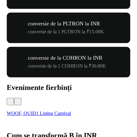
conversie de la PLTRON la INR
conversie de la 1 PLTRON la ₹15.00K
conversie de la COHRON la INR
conversie de la 1 COHRON la ₹30.80K
Evenimente fierbinți
WOOF, QUID1 Listing Carnival
You
Cum se transformă B în INR