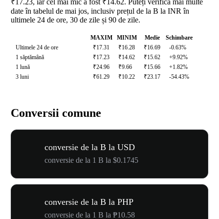
₹17.23, iar cel mai mic a fost ₹14.62. Puteți verifica mai multe
date în tabelul de mai jos, inclusiv prețul de la B la INR în
ultimele 24 de ore, 30 de zile și 90 de zile.
MAXIM
MINIM
Medie
Schimbare
Ultimele 24 de ore
₹17.31
₹16.28
₹16.69
-0.63%
1 săptămână
₹17.23
₹14.62
₹15.62
+9.92%
1 lună
₹24.96
₹9.66
₹15.66
+1.82%
3 luni
₹61.29
₹10.22
₹23.17
-54.43%
Conversii comune
conversie de la B la USD
conversie de la 1 B la $0.1745
conversie de la B la PHP
conversie de la 1 B la ₱10.58