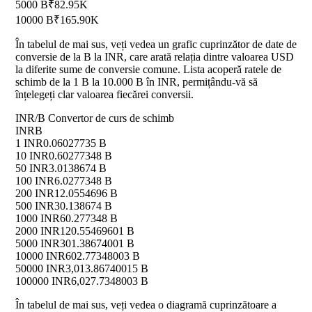
5000 B
₹82.95K
10000 B
₹165.90K
În tabelul de mai sus, veți vedea un grafic cuprinzător de date de
conversie de la B la INR, care arată relația dintre valoarea USD
la diferite sume de conversie comune. Lista acoperă ratele de
schimb de la 1 B la 10.000 B în INR, permițându-vă să
înțelegeți clar valoarea fiecărei conversii.
INR/B Convertor de curs de schimb
INR
B
1 INR
0.06027735 B
10 INR
0.60277348 B
50 INR
3.0138674 B
100 INR
6.0277348 B
200 INR
12.0554696 B
500 INR
30.138674 B
1000 INR
60.277348 B
2000 INR
120.55469601 B
5000 INR
301.38674001 B
10000 INR
602.77348003 B
50000 INR
3,013.86740015 B
100000 INR
6,027.7348003 B
În tabelul de mai sus, veți vedea o diagramă cuprinzătoare a