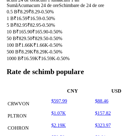
Sumă
Acum
acum 24 de ore
Schimbare de 24 de ore
0.5 B
₹8.29
₹8.29
-0.50%
1 B
₹16.59
₹16.59
-0.50%
5 B
₹82.95
₹82.95
-0.50%
10 B
₹165.90
₹165.90
-0.50%
50 B
₹829.50
₹829.50
-0.50%
100 B
₹1.66K
₹1.66K
-0.50%
500 B
₹8.29K
₹8.29K
-0.50%
1000 B
₹16.59K
₹16.59K
-0.50%
Rate de schimb populare
CNY
USD
$597.99
$88.46
CRWVON
$1.07K
$157.82
PLTRON
$2.19K
$323.97
COHRON