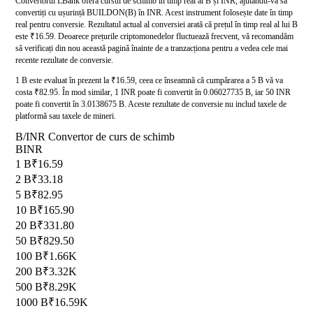
Convertorul LBank oferă cursul de schimb în timp real al B și INR, ajutându-vă să
convertiți cu ușurință BUILDON(B) în INR. Acest instrument folosește date în timp
real pentru conversie. Rezultatul actual al conversiei arată că prețul în timp real al lui B
este ₹16.59. Deoarece prețurile criptomonedelor fluctuează frecvent, vă recomandăm
să verificați din nou această pagină înainte de a tranzacționa pentru a vedea cele mai
recente rezultate de conversie.
1 B este evaluat în prezent la ₹16.59, ceea ce înseamnă că cumpărarea a 5 B vă va
costa ₹82.95. În mod similar, 1 INR poate fi convertit în 0.06027735 B, iar 50 INR
poate fi convertit în 3.0138675 B. Aceste rezultate de conversie nu includ taxele de
platformă sau taxele de mineri.
B/INR Convertor de curs de schimb
B
INR
1 B
₹16.59
2 B
₹33.18
5 B
₹82.95
10 B
₹165.90
20 B
₹331.80
50 B
₹829.50
100 B
₹1.66K
200 B
₹3.32K
500 B
₹8.29K
1000 B
₹16.59K