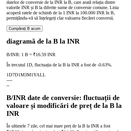
datelor de conversie de la INR la B, care arată relația dintre
valorile INR și B la diferite sume de conversie comune. Lista
acoperă ratele de schimb de la 1 INR la 100.000 INR în B,
permițându-vă să înțelegeți clar valoarea fiecărei conversii.
Cumpărați B acum
diagramă de la B la INR
B
/
INR
:
1 B = ₹16.59 INR
În trecutul 1D, fluctuația de la B la INR a fost de
-0.63%
.
1D
7D
1M
3M
1Y
ALL
--
--
--
B/INR date de conversie: fluctuații de
valoare și modificări de preț de la B la
INR
În ultimele 7 zile, cel mai mare preț de la B la INR a fost