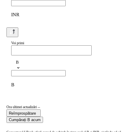
INR
Voi primi
B
B
Ora ultimei actualizări --
Reîmprospătare
Cumpărați B acum