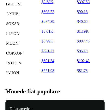
$2.68K
$397.53
GLDON
$608.72
$90.18
AXTIB
$274.39
$40.65
SOXSB
$8.01K
$1.19K
LLYON
$5.99K
$887.48
MUON
$581.77
$86.19
COPXON
$691.34
$102.42
INTCON
$551.98
$81.78
IAUON
Monede fiat populare
Dolar american