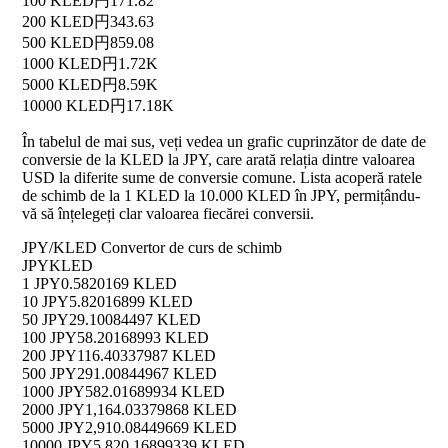
100 KLED
円171.82
200 KLED
円343.63
500 KLED
円859.08
1000 KLED
円1.72K
5000 KLED
円8.59K
10000 KLED
円17.18K
În tabelul de mai sus, veți vedea un grafic cuprinzător de date de
conversie de la KLED la JPY, care arată relația dintre valoarea
USD la diferite sume de conversie comune. Lista acoperă ratele
de schimb de la 1 KLED la 10.000 KLED în JPY, permițându-
vă să înțelegeți clar valoarea fiecărei conversii.
JPY/KLED Convertor de curs de schimb
JPY
KLED
1 JPY
0.5820169 KLED
10 JPY
5.82016899 KLED
50 JPY
29.10084497 KLED
100 JPY
58.20168993 KLED
200 JPY
116.40337987 KLED
500 JPY
291.00844967 KLED
1000 JPY
582.01689934 KLED
2000 JPY
1,164.03379868 KLED
5000 JPY
2,910.08449669 KLED
10000 JPY
5,820.16899339 KLED