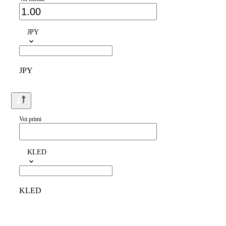
JPY
JPY
Voi primi
KLED
KLED