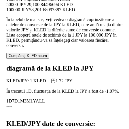
50000 JPY
29,100.84496694 KLED
100000 JPY
58,201.68993387 KLED
În tabelul de mai sus, veți vedea o diagramă cuprinzătoare a
datelor de conversie de la JPY la KLED, care arată relația dintre
valorile JPY și KLED la diferite sume de conversie comune.
Lista acoperă ratele de schimb de la 1 JPY la 100.000 JPY în
KLED, permițându-vă să înțelegeți clar valoarea fiecărei
conversii.
Cumpărați KLED acum
diagramă de la KLED la JPY
KLED
/
JPY
:
1 KLED = 円1.72 JPY
În trecutul 1D, fluctuația de la KLED la JPY a fost de
-1.07%
.
1D
7D
1M
3M
1Y
ALL
--
--
--
KLED/JPY date de conversie: