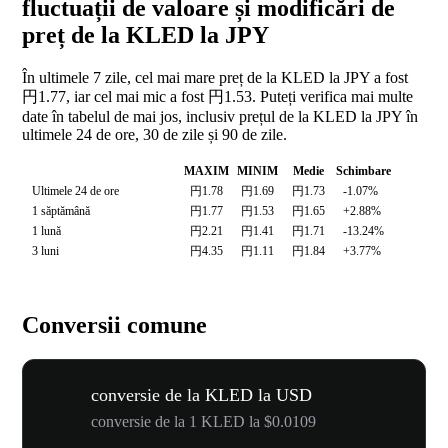
fluctuații de valoare și modificări de
preț de la KLED la JPY
În ultimele 7 zile, cel mai mare preț de la KLED la JPY a fost
円1.77, iar cel mai mic a fost 円1.53. Puteți verifica mai multe
date în tabelul de mai jos, inclusiv prețul de la KLED la JPY în
ultimele 24 de ore, 30 de zile și 90 de zile.
MAXIM
MINIM
Medie
Schimbare
Ultimele 24 de ore
円1.78
円1.69
円1.73
-1.07%
1 săptămână
円1.77
円1.53
円1.65
+2.88%
1 lună
円2.21
円1.41
円1.71
-13.24%
3 luni
円4.35
円1.11
円1.84
+3.77%
Conversii comune
conversie de la KLED la USD
conversie de la 1 KLED la $0.0109