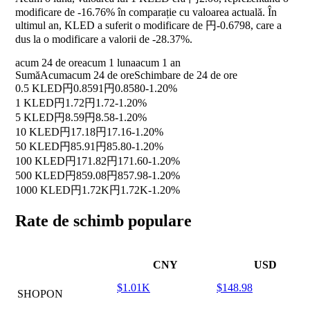
modificare de
-16.76%
în comparație cu valoarea actuală. În
ultimul an, KLED a suferit o modificare de 円-0.6798, care a
dus la o modificare a valorii de
-28.37%
.
acum 24 de ore
acum 1 luna
acum 1 an
Sumă
Acum
acum 24 de ore
Schimbare de 24 de ore
0.5 KLED
円0.8591
円0.8580
-1.20%
1 KLED
円1.72
円1.72
-1.20%
5 KLED
円8.59
円8.58
-1.20%
10 KLED
円17.18
円17.16
-1.20%
50 KLED
円85.91
円85.80
-1.20%
100 KLED
円171.82
円171.60
-1.20%
500 KLED
円859.08
円857.98
-1.20%
1000 KLED
円1.72K
円1.72K
-1.20%
Rate de schimb populare
CNY
USD
$1.01K
$148.98
SHOPON