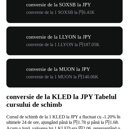
conversie de la SOXSB la JPY
conversie de la 1 SOXSB la 円6.41K
conversie de la LLYON la JPY
conversie de la 1 LLYON la 円187.05K
conversie de la MUON la JPY
conversie de la 1 MUON la 円140.06K
conversie de la KLED la JPY Tabelul
cursului de schimb
Cursul de schimb de la 1 KLED la JPY a fluctuat cu
-1.20%
în
ultimele 24 de ore, ajungând până la 円1.78 și până la 円1.68.
Acum o lună, valoarea lui 1 KLED era 円2.06, reprezentând o