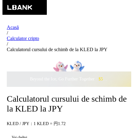
Acasă
/
Calculator cripto
/
Calculatorul cursului de schimb de la KLED la JPY
Beyond the Ice, Go Further Together ·
$500,000
to Waddle w
Calculatorul cursului de schimb de
la KLED la JPY
KLED / JPY：1 KLED = 円1.72
Voi cheltui