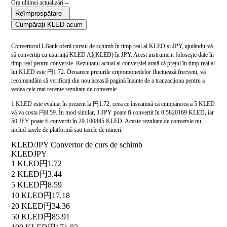
Ora ultimei actualizări --
Reîmprospătare
Cumpărați KLED acum
Convertorul LBank oferă cursul de schimb în timp real al KLED și JPY, ajutându-vă
să convertiți cu ușurință KLED AI(KLED) în JPY. Acest instrument folosește date în
timp real pentru conversie. Rezultatul actual al conversiei arată că prețul în timp real al
lui KLED este 円1.72. Deoarece prețurile criptomonedelor fluctuează frecvent, vă
recomandăm să verificați din nou această pagină înainte de a tranzacționa pentru a
vedea cele mai recente rezultate de conversie.
1 KLED este evaluat în prezent la 円1.72, ceea ce înseamnă că cumpărarea a 5 KLED
vă va costa 円8.59. În mod similar, 1 JPY poate fi convertit în 0.5820169 KLED, iar
50 JPY poate fi convertit în 29.100845 KLED. Aceste rezultate de conversie nu
includ taxele de platformă sau taxele de mineri.
KLED/JPY Convertor de curs de schimb
KLED
JPY
1 KLED
円1.72
2 KLED
円3.44
5 KLED
円8.59
10 KLED
円17.18
20 KLED
円34.36
50 KLED
円85.91