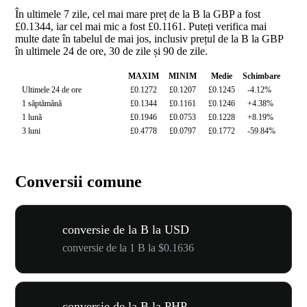
În ultimele 7 zile, cel mai mare preț de la B la GBP a fost
£0.1344, iar cel mai mic a fost £0.1161. Puteți verifica mai
multe date în tabelul de mai jos, inclusiv prețul de la B la GBP
în ultimele 24 de ore, 30 de zile și 90 de zile.
MAXIM
MINIM
Medie
Schimbare
Ultimele 24 de ore
£0.1272
£0.1207
£0.1245
-4.12%
1 săptămână
£0.1344
£0.1161
£0.1246
+4.38%
1 lună
£0.1946
£0.0753
£0.1228
+8.19%
3 luni
£0.4778
£0.0797
£0.1772
-59.84%
Conversii comune
conversie de la B la USD
conversie de la 1 B la $0.1636
conversie de la B la PHP