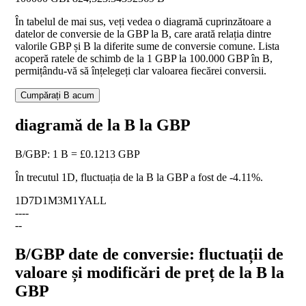
În tabelul de mai sus, veți vedea o diagramă cuprinzătoare a
datelor de conversie de la GBP la B, care arată relația dintre
valorile GBP și B la diferite sume de conversie comune. Lista
acoperă ratele de schimb de la 1 GBP la 100.000 GBP în B,
permițându-vă să înțelegeți clar valoarea fiecărei conversii.
Cumpărați B acum
diagramă de la B la GBP
B
/
GBP
:
1 B = £0.1213 GBP
În trecutul 1D, fluctuația de la B la GBP a fost de
-4.11%
.
1D
7D
1M
3M
1Y
ALL
--
--
--
B/GBP date de conversie: fluctuații de
valoare și modificări de preț de la B la
GBP