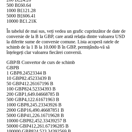
500 B
£60.64
1000 B
£121.28
5000 B
£606.41
10000 B
£1.21K
În tabelul de mai sus, veți vedea un grafic cuprinzător de date de
conversie de la B la GBP, care arată relația dintre valoarea USD
la diferite sume de conversie comune. Lista acoperă ratele de
schimb de la 1 B la 10.000 B în GBP, permițându-vă să
înțelegeți clar valoarea fiecărei conversii.
GBP/B Convertor de curs de schimb
GBP
B
1 GBP
8.24523344 B
10 GBP
82.45233439 B
50 GBP
412.26167196 B
100 GBP
824.52334393 B
200 GBP
1,649.04668785 B
500 GBP
4,122.61671963 B
1000 GBP
8,245.23343926 B
2000 GBP
16,490.46687851 B
5000 GBP
41,226.16719628 B
10000 GBP
82,452.33439257 B
50000 GBP
412,261.67196285 B
100000 GBP
824,523.34392569 B