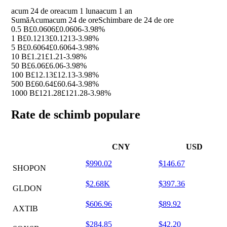
acum 24 de ore
acum 1 luna
acum 1 an
Sumă
Acum
acum 24 de ore
Schimbare de 24 de ore
0.5 B
£0.0606
£0.0606
-3.98%
1 B
£0.1213
£0.1213
-3.98%
5 B
£0.6064
£0.6064
-3.98%
10 B
£1.21
£1.21
-3.98%
50 B
£6.06
£6.06
-3.98%
100 B
£12.13
£12.13
-3.98%
500 B
£60.64
£60.64
-3.98%
1000 B
£121.28
£121.28
-3.98%
Rate de schimb populare
CNY
USD
$990.02
$146.67
SHOPON
$2.68K
$397.36
GLDON
$606.96
$89.92
AXTIB
$284.85
$42.20