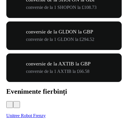
conversie de la 1 SHOPON la £108.73
conversie de la GLDON la GBP
conversie de la 1 GLDON la £294.52
conversie de la AXTIB la GBP
conversie de la 1 AXTIB la £66.58
Evenimente fierbinți
Unitree Robot Frenzy
$50