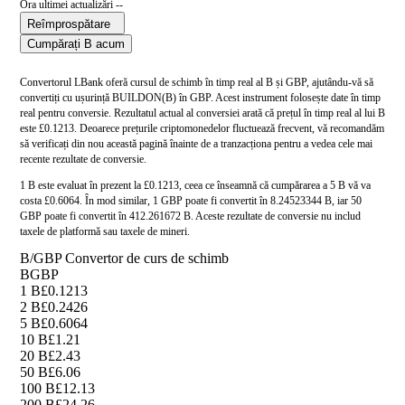
Ora ultimei actualizări --
Reîmprospătare
Cumpărați B acum
Convertorul LBank oferă cursul de schimb în timp real al B și GBP, ajutându-vă să
convertiți cu ușurință BUILDON(B) în GBP. Acest instrument folosește date în timp
real pentru conversie. Rezultatul actual al conversiei arată că prețul în timp real al lui B
este £0.1213. Deoarece prețurile criptomonedelor fluctuează frecvent, vă recomandăm
să verificați din nou această pagină înainte de a tranzacționa pentru a vedea cele mai
recente rezultate de conversie.
1 B este evaluat în prezent la £0.1213, ceea ce înseamnă că cumpărarea a 5 B vă va
costa £0.6064. În mod similar, 1 GBP poate fi convertit în 8.24523344 B, iar 50
GBP poate fi convertit în 412.261672 B. Aceste rezultate de conversie nu includ
taxele de platformă sau taxele de mineri.
B/GBP Convertor de curs de schimb
B
GBP
1 B
£0.1213
2 B
£0.2426
5 B
£0.6064
10 B
£1.21
20 B
£2.43
50 B
£6.06
100 B
£12.13
200 B
£24.26