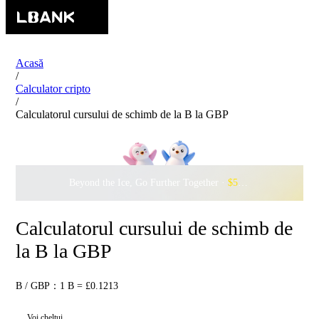
Acasă
/
Calculator cripto
/
Calculatorul cursului de schimb de la B la GBP
Beyond the Ice, Go Further Together ·
$500,000
to Waddle w
Calculatorul cursului de schimb de
la B la GBP
B / GBP：1 B = £0.1213
Voi cheltui