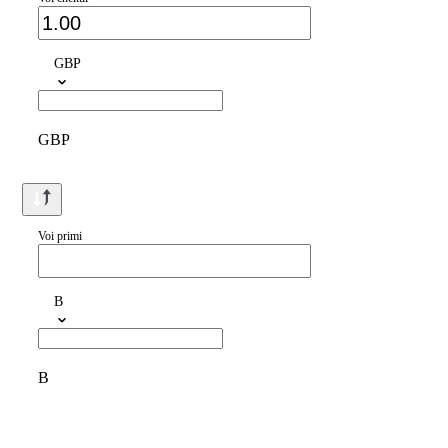
GBP
GBP
Voi primi
B
B