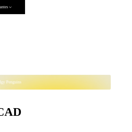
antes
dgy Penguins
 CAD