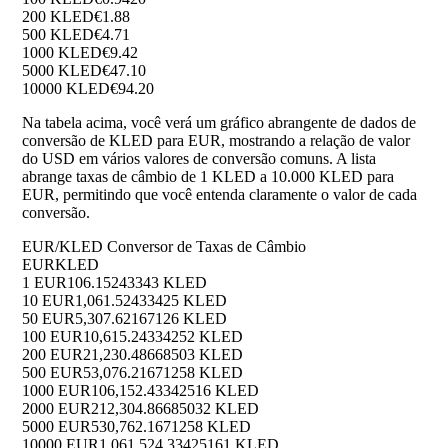
200 KLED
€1.88
500 KLED
€4.71
1000 KLED
€9.42
5000 KLED
€47.10
10000 KLED
€94.20
Na tabela acima, você verá um gráfico abrangente de dados de
conversão de KLED para EUR, mostrando a relação de valor
do USD em vários valores de conversão comuns. A lista
abrange taxas de câmbio de 1 KLED a 10.000 KLED para
EUR, permitindo que você entenda claramente o valor de cada
conversão.
EUR/KLED Conversor de Taxas de Câmbio
EUR
KLED
1 EUR
106.15243343 KLED
10 EUR
1,061.52433425 KLED
50 EUR
5,307.62167126 KLED
100 EUR
10,615.24334252 KLED
200 EUR
21,230.48668503 KLED
500 EUR
53,076.21671258 KLED
1000 EUR
106,152.43342516 KLED
2000 EUR
212,304.86685032 KLED
5000 EUR
530,762.1671258 KLED
10000 EUR
1,061,524.33425161 KLED