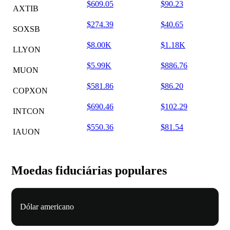
$609.05
$90.23
AXTIB
$274.39
$40.65
SOXSB
$8.00K
$1.18K
LLYON
$5.99K
$886.76
MUON
$581.86
$86.20
COPXON
$690.46
$102.29
INTCON
$550.36
$81.54
IAUON
Moedas fiduciárias populares
Dólar americano