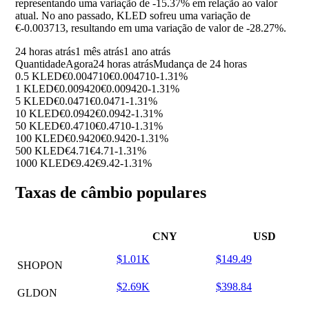
representando uma variação de
-15.37%
em relação ao valor
atual. No ano passado, KLED sofreu uma variação de
€-0.003713, resultando em uma variação de valor de
-28.27%
.
24 horas atrás
1 mês atrás
1 ano atrás
Quantidade
Agora
24 horas atrás
Mudança de 24 horas
0.5 KLED
€0.004710
€0.004710
-1.31%
1 KLED
€0.009420
€0.009420
-1.31%
5 KLED
€0.0471
€0.0471
-1.31%
10 KLED
€0.0942
€0.0942
-1.31%
50 KLED
€0.4710
€0.4710
-1.31%
100 KLED
€0.9420
€0.9420
-1.31%
500 KLED
€4.71
€4.71
-1.31%
1000 KLED
€9.42
€9.42
-1.31%
Taxas de câmbio populares
CNY
USD
$1.01K
$149.49
SHOPON
$2.69K
$398.84
GLDON