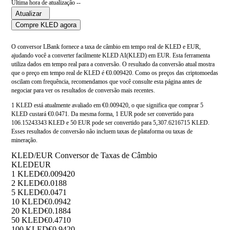
Última hora de atualização --
Atualizar
Compre KLED agora
O conversor LBank fornece a taxa de câmbio em tempo real de KLED e EUR,
ajudando você a converter facilmente KLED AI(KLED) em EUR. Esta ferramenta
utiliza dados em tempo real para a conversão. O resultado da conversão atual mostra
que o preço em tempo real de KLED é €0.009420. Como os preços das criptomoedas
oscilam com frequência, recomendamos que você consulte esta página antes de
negociar para ver os resultados de conversão mais recentes.
1 KLED está atualmente avaliado em €0.009420, o que significa que comprar 5
KLED custará €0.0471. Da mesma forma, 1 EUR pode ser convertido para
106.15243343 KLED e 50 EUR pode ser convertido para 5,307.6216715 KLED.
Esses resultados de conversão não incluem taxas de plataforma ou taxas de
mineração.
KLED/EUR Conversor de Taxas de Câmbio
KLED
EUR
1 KLED
€0.009420
2 KLED
€0.0188
5 KLED
€0.0471
10 KLED
€0.0942
20 KLED
€0.1884
50 KLED
€0.4710
100 KLED
€0.9420