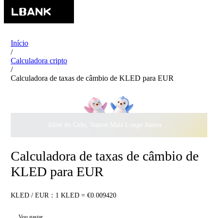
Início
/
Calculadora cripto
/
Calculadora de taxas de câmbio de KLED para EUR
Além do Gelo, Vamos Mais Longe Juntos ·
$500.000
ao Dar 
Calculadora de taxas de câmbio de
KLED para EUR
KLED / EUR：1 KLED = €0.009420
Vou gastar