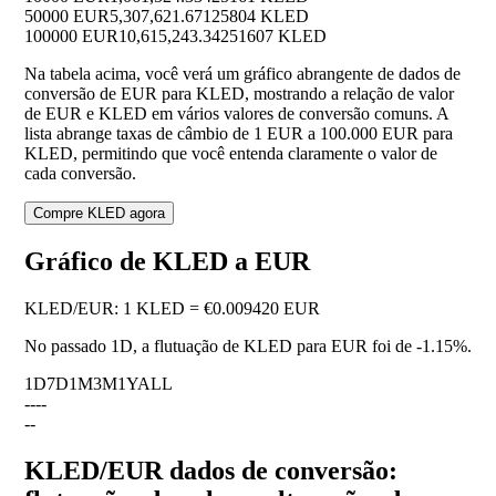
50000 EUR
5,307,621.67125804 KLED
100000 EUR
10,615,243.34251607 KLED
Na tabela acima, você verá um gráfico abrangente de dados de
conversão de EUR para KLED, mostrando a relação de valor
de EUR e KLED em vários valores de conversão comuns. A
lista abrange taxas de câmbio de 1 EUR a 100.000 EUR para
KLED, permitindo que você entenda claramente o valor de
cada conversão.
Compre KLED agora
Gráfico de KLED a EUR
KLED
/
EUR
:
1 KLED = €0.009420 EUR
No passado 1D, a flutuação de KLED para EUR foi de
-1.15%
.
1D
7D
1M
3M
1Y
ALL
--
--
--
KLED/EUR dados de conversão: