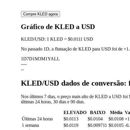
Compre KLED agora
Gráfico de KLED a USD
KLED
/
USD
:
1 KLED = $0.0111 USD
No passado 1D, a flutuação de KLED para USD foi de
+1
1D
7D
1M
3M
1Y
ALL
--
--
--
KLED/USD dados de conversão: fl
Nos últimos 7 dias, o preço mais alto de KLED a USD foi 
últimas 24 horas, 30 dias e 90 dias.
ELEVADO
BAIXO
Média
Va
Últimas 24 horas
$0.0113
$0.0104
$0.0108
+1
1 semana
$0.0119
$0.009711
$0.0105
-6