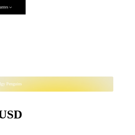
antes
dgy Penguins
 USD