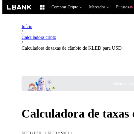
Comprar Cripto
Mercados
Futuros
Início
/
Calculadora cripto
/
Calculadora de taxas de câmbio de KLED para USD
Além do Gel
Calculadora de taxa
KLED / USD：1 KLED = $0.0111