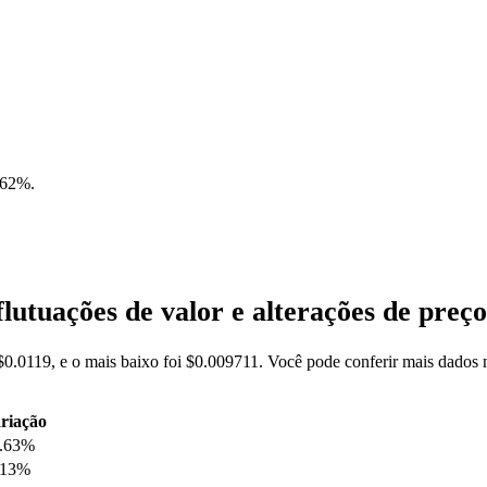
.62%
.
utuações de valor e alterações de pr
$0.0119, e o mais baixo foi $0.009711. Você pode conferir mais dados
riação
.63%
.13%