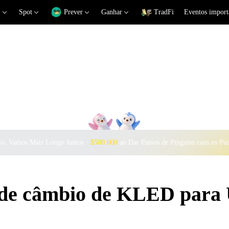
Spot
Prever
Ganhar
TradFi
Eventos import
o, Vamos Mais Longe Juntos ·
$500.000
ao Dar Passos de Pinguim com os Pu
s de câmbio de KLED para