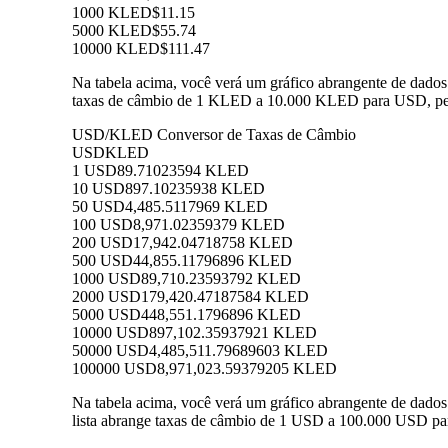
1000 KLED
$11.15
5000 KLED
$55.74
10000 KLED
$111.47
Na tabela acima, você verá um gráfico abrangente de dado
taxas de câmbio de 1 KLED a 10.000 KLED para USD, perm
USD/KLED Conversor de Taxas de Câmbio
USD
KLED
1 USD
89.71023594 KLED
10 USD
897.10235938 KLED
50 USD
4,485.5117969 KLED
100 USD
8,971.02359379 KLED
200 USD
17,942.04718758 KLED
500 USD
44,855.11796896 KLED
1000 USD
89,710.23593792 KLED
2000 USD
179,420.47187584 KLED
5000 USD
448,551.1796896 KLED
10000 USD
897,102.35937921 KLED
50000 USD
4,485,511.79689603 KLED
100000 USD
8,971,023.59379205 KLED
Na tabela acima, você verá um gráfico abrangente de dad
lista abrange taxas de câmbio de 1 USD a 100.000 USD pa