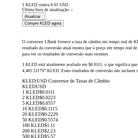
1 KLED contra 0.01 USD
Última hora de atualização --
Atualizar
Compre KLED agora
O conversor LBank fornece a taxa de câmbio em tempo real de K
resultado da conversão atual mostra que o preço em tempo real d
para ver os resultados de conversão mais recentes.
1 KLED está atualmente avaliado em $0.0111, o que significa q
4,485.511797 KLED. Esses resultados de conversão não incluem ta
KLED/USD Conversor de Taxas de Câmbio
KLED
USD
1 KLED
$0.0111
2 KLED
$0.0223
5 KLED
$0.0557
10 KLED
$0.1115
20 KLED
$0.2229
50 KLED
$0.5574
100 KLED
$1.11
200 KLED
$2.23
500 KLED
$5.57