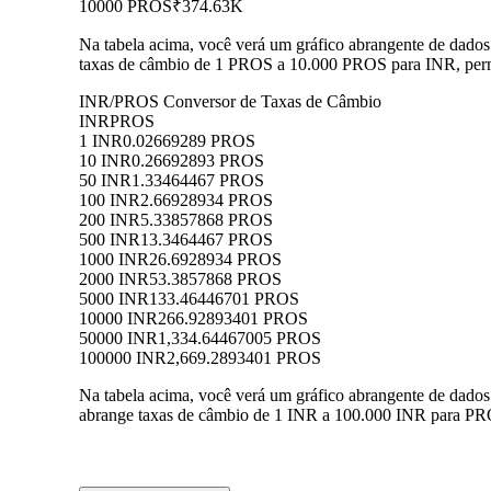
10000 PROS
₹374.63K
Na tabela acima, você verá um gráfico abrangente de dado
taxas de câmbio de 1 PROS a 10.000 PROS para INR, permi
INR/PROS Conversor de Taxas de Câmbio
INR
PROS
1 INR
0.02669289 PROS
10 INR
0.26692893 PROS
50 INR
1.33464467 PROS
100 INR
2.66928934 PROS
200 INR
5.33857868 PROS
500 INR
13.3464467 PROS
1000 INR
26.6928934 PROS
2000 INR
53.3857868 PROS
5000 INR
133.46446701 PROS
10000 INR
266.92893401 PROS
50000 INR
1,334.64467005 PROS
100000 INR
2,669.2893401 PROS
Na tabela acima, você verá um gráfico abrangente de dado
abrange taxas de câmbio de 1 INR a 100.000 INR para PRO