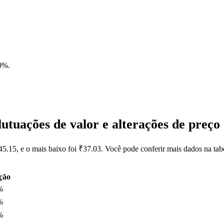
40%
.
utuações de valor e alterações de pre
45.15, e o mais baixo foi ₹37.03. Você pode conferir mais dados na ta
ção
%
%
%