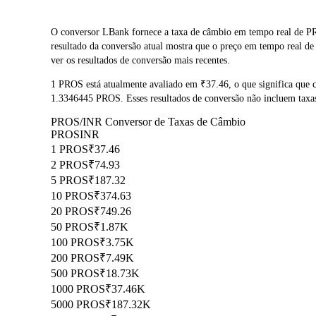
O conversor LBank fornece a taxa de câmbio em tempo real de P
resultado da conversão atual mostra que o preço em tempo real d
ver os resultados de conversão mais recentes.
1 PROS está atualmente avaliado em ₹37.46, o que significa qu
1.3346445 PROS. Esses resultados de conversão não incluem taxas
PROS/INR Conversor de Taxas de Câmbio
PROS
INR
1 PROS
₹37.46
2 PROS
₹74.93
5 PROS
₹187.32
10 PROS
₹374.63
20 PROS
₹749.26
50 PROS
₹1.87K
100 PROS
₹3.75K
200 PROS
₹7.49K
500 PROS
₹18.73K
1000 PROS
₹37.46K
5000 PROS
₹187.32K