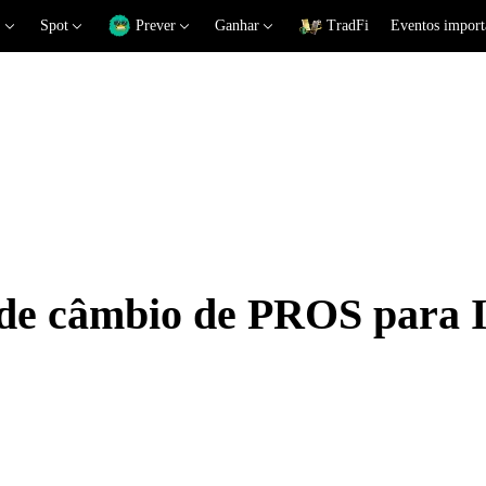
Spot
Prever
Ganhar
TradFi
Eventos import
s de câmbio de PROS para