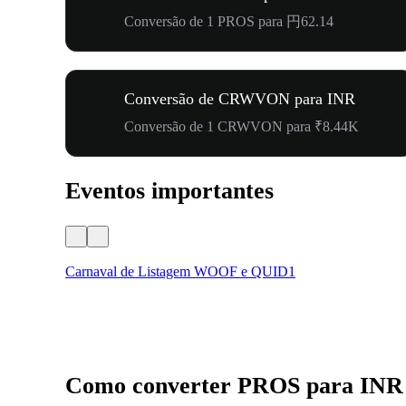
Conversão de 1 PROS para 円62.14
Conversão de CRWVON para INR
Conversão de 1 CRWVON para ₹8.44K
Eventos importantes
Carnaval de Listagem WOOF e QUID1
Como converter PROS para INR