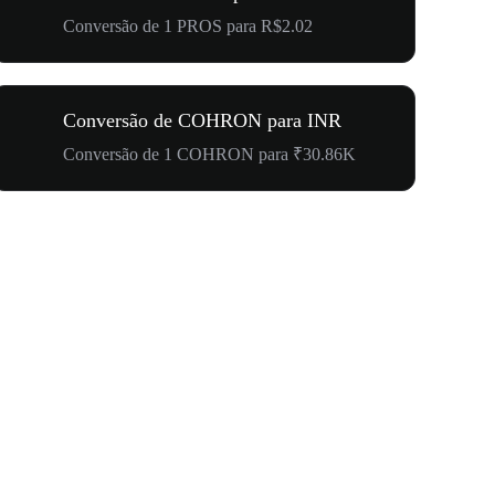
Conversão de 1 PROS para R$2.02
Conversão de COHRON para INR
Conversão de 1 COHRON para ₹30.86K
Seu Primei