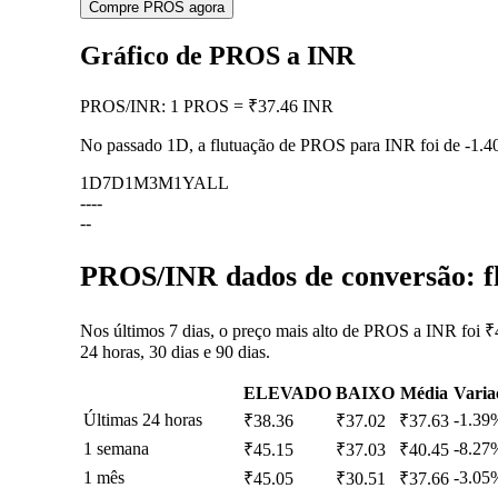
Compre PROS agora
Gráfico de PROS a INR
PROS
/
INR
:
1 PROS = ₹37.46 INR
No passado 1D, a flutuação de PROS para INR foi de
-1.
1D
7D
1M
3M
1Y
ALL
--
--
--
PROS/INR dados de conversão: fl
Nos últimos 7 dias, o preço mais alto de PROS a INR foi ₹
24 horas, 30 dias e 90 dias.
ELEVADO
BAIXO
Média
Varia
Últimas 24 horas
-1.39
₹38.36
₹37.02
₹37.63
1 semana
-8.27
₹45.15
₹37.03
₹40.45
1 mês
-3.05
₹45.05
₹30.51
₹37.66