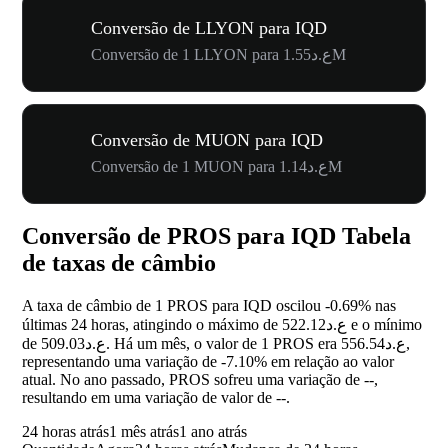
Conversão de LLYON para IQD
Conversão de 1 LLYON para ع.د1.55M
Conversão de MUON para IQD
Conversão de 1 MUON para ع.د1.14M
Conversão de PROS para IQD Tabela
de taxas de câmbio
A taxa de câmbio de 1 PROS para IQD oscilou
-0.69%
nas
últimas 24 horas, atingindo o máximo de ع.د522.12 e o mínimo
de ع.د509.03. Há um mês, o valor de 1 PROS era ع.د556.54,
representando uma variação de
-7.10%
em relação ao valor
atual. No ano passado, PROS sofreu uma variação de
--
,
resultando em uma variação de valor de
--
.
24 horas atrás
1 mês atrás
1 ano atrás