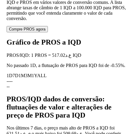
IQD e PROS em vários valores de conversão comuns. A lista
abrange taxas de câmbio de 1 IQD a 100.000 IQD para PROS,
permitindo que você entenda claramente o valor de cada
conversão.
Compre PROS agora
Gráfico de PROS a IQD
PROS
/
IQD
:
1 PROS = ع.د517.02 IQD
No passado 1D, a flutuação de PROS para IQD foi de
-0.55%
.
1D
7D
1M
3M
1Y
ALL
--
--
--
PROS/IQD dados de conversão:
flutuações de valor e alterações de
preço de PROS para IQD
Nos últimos 7 dias, o preço mais alto de PROS a IQD foi
ع.د621.51, e o mais baixo foi ع.د509.69. Você pode conferir