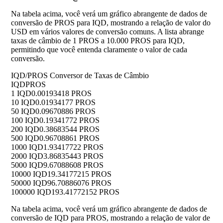
Na tabela acima, você verá um gráfico abrangente de dados de
conversão de PROS para IQD, mostrando a relação de valor do
USD em vários valores de conversão comuns. A lista abrange
taxas de câmbio de 1 PROS a 10.000 PROS para IQD,
permitindo que você entenda claramente o valor de cada
conversão.
IQD/PROS Conversor de Taxas de Câmbio
IQD
PROS
1 IQD
0.00193418 PROS
10 IQD
0.01934177 PROS
50 IQD
0.09670886 PROS
100 IQD
0.19341772 PROS
200 IQD
0.38683544 PROS
500 IQD
0.96708861 PROS
1000 IQD
1.93417722 PROS
2000 IQD
3.86835443 PROS
5000 IQD
9.67088608 PROS
10000 IQD
19.34177215 PROS
50000 IQD
96.70886076 PROS
100000 IQD
193.41772152 PROS
Na tabela acima, você verá um gráfico abrangente de dados de
conversão de IQD para PROS, mostrando a relação de valor de