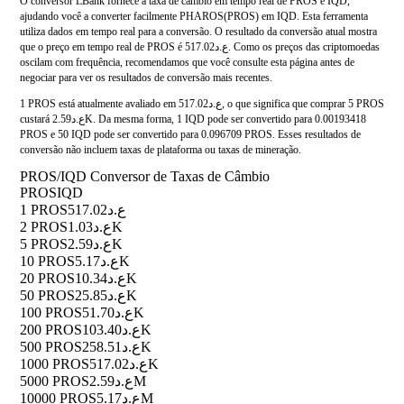
O conversor LBank fornece a taxa de câmbio em tempo real de PROS e IQD,
ajudando você a converter facilmente PHAROS(PROS) em IQD. Esta ferramenta
utiliza dados em tempo real para a conversão. O resultado da conversão atual mostra
que o preço em tempo real de PROS é ع.د517.02. Como os preços das criptomoedas
oscilam com frequência, recomendamos que você consulte esta página antes de
negociar para ver os resultados de conversão mais recentes.
1 PROS está atualmente avaliado em ع.د517.02, o que significa que comprar 5 PROS
custará ع.د2.59K. Da mesma forma, 1 IQD pode ser convertido para 0.00193418
PROS e 50 IQD pode ser convertido para 0.096709 PROS. Esses resultados de
conversão não incluem taxas de plataforma ou taxas de mineração.
PROS/IQD Conversor de Taxas de Câmbio
PROS
IQD
1 PROS
ع.د517.02
2 PROS
ع.د1.03K
5 PROS
ع.د2.59K
10 PROS
ع.د5.17K
20 PROS
ع.د10.34K
50 PROS
ع.د25.85K
100 PROS
ع.د51.70K
200 PROS
ع.د103.40K
500 PROS
ع.د258.51K
1000 PROS
ع.د517.02K
5000 PROS
ع.د2.59M
10000 PROS
ع.د5.17M