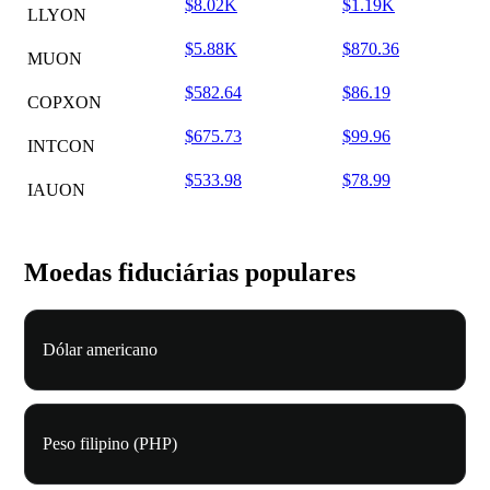
$8.02K
$1.19K
LLYON
$5.88K
$870.36
MUON
$582.64
$86.19
COPXON
$675.73
$99.96
INTCON
$533.98
$78.99
IAUON
Moedas fiduciárias populares
Dólar americano
Peso filipino (PHP)