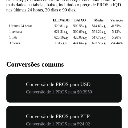
mais dados na tabela abaixo, incluindo o preço de PROS a IQD
nas últimas 24 horas, 30 dias e 90 dias.
ELEVADO
BAIXO
Média
Variação
Últimas 24 horas
ع.د520.81
ع.د509.55
ع.د514.68
-0.55%
1 semana
ع.د621.51
ع.د509.69
ع.د554.22
-5.13%
1 mês
ع.د620.16
ع.د420.03
ع.د517.78
-5.26%
3 meses
ع.د1.31K
ع.د424.64
ع.د692.58
-54.44%
Conversões comuns
Conversão de PROS para USD
Conversão de 1 PROS para $0.3950
Conversão de PROS para PHP
Conversão de 1 PROS para ₱24.02