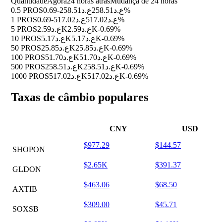
Quantidade
Agora
24 horas atrás
Mudança de 24 horas
0.5 PROS
ع.د258.51
ع.د258.51
-0.69%
1 PROS
ع.د517.02
ع.د517.02
-0.69%
5 PROS
ع.د2.59K
ع.د2.59K
-0.69%
10 PROS
ع.د5.17K
ع.د5.17K
-0.69%
50 PROS
ع.د25.85K
ع.د25.85K
-0.69%
100 PROS
ع.د51.70K
ع.د51.70K
-0.69%
500 PROS
ع.د258.51K
ع.د258.51K
-0.69%
1000 PROS
ع.د517.02K
ع.د517.02K
-0.69%
Taxas de câmbio populares
CNY
USD
$977.29
$144.57
SHOPON
$2.65K
$391.37
GLDON
$463.06
$68.50
AXTIB
$309.00
$45.71
SOXSB