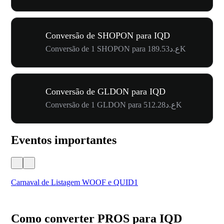
Conversão de SHOPON para IQD
Conversão de 1 SHOPON para ع.د189.53K
Conversão de GLDON para IQD
Conversão de 1 GLDON para ع.د512.28K
Eventos importantes
Carnaval de Listagem WOOF e QUID1
Seu
Como converter PROS para IQD