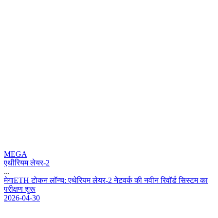
MEGA
एथीरियम लेयर-2
...
म
ग
E
T
H
ट
क
न
ल
न
च
:
ए
थ
र
य
म
ल
य
र
-
2
न
ट
व
र
क
न
व
न
र
व
र
स
स
ट
म
क
प
र
क
ण
श
र
2026-04-30