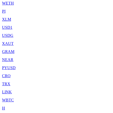
WETH
PI
XLM
USD1
USDG
XAUT
GRAM
NEAR
PYUSD
CRO
TRX
LINK
WBTC
H