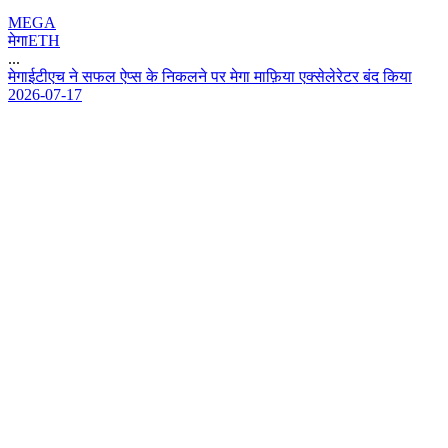
MEGA
मेगाETH
...
म
ग
ई
ट
ए
च
न
स
फ
ल
ऐ
प
स
क
न
क
ल
न
प
र
म
ग
म
फ
य
ए
क
स
ल
र
ट
र
ब
द
क
य
2026-07-17