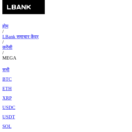
होम
/
LBank समाचार केंद्र
/
करेंसी
/
MEGA
सभी
BTC
ETH
XRP
USDC
USDT
SOL