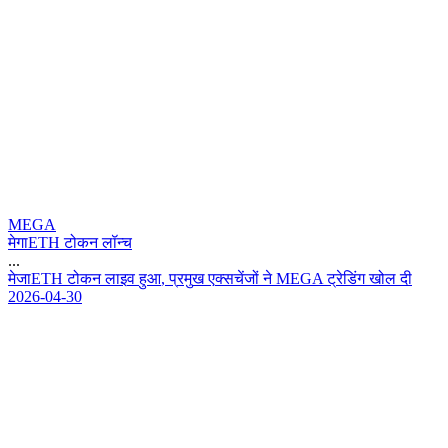
MEGA
मेगाETH टोकन लॉन्च
...
म
ज
E
T
H
ट
क
न
ल
इ
व
ह
आ
,
प
र
म
ख
ए
क
स
च
ज
न
M
E
G
A
ट
र
ड
ग
ख
ल
द
2026-04-30