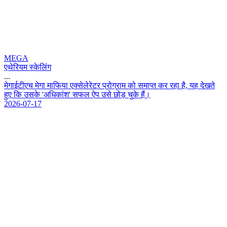
MEGA
एथेरियम स्केलिंग
...
म
ग
ई
ट
ए
च
म
ग
म
फ
य
ए
क
स
ल
र
ट
र
प
र
ग
र
म
क
स
म
प
त
क
र
र
ह
ह
,
य
ह
द
ख
त
ह
ए
क
उ
स
क
'
अ
ध
क
श
'
स
फ
ल
ऐ
प
उ
स
छ
ड
च
क
ह
।
2026-07-17