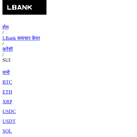
होम
/
LBank समाचार केंद्र
/
करेंसी
/
SUI
सभी
BTC
ETH
XRP
USDC
USDT
SOL