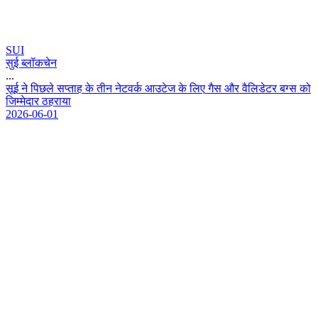
SUI
सुई ब्लॉकचेन
...
स
ई
न
प
छ
ल
स
प
त
ह
क
त
न
न
ट
व
र
आ
उ
ट
ज
क
ल
ए
ग
स
औ
र
व
ल
ड
ट
र
ब
ग
स
क
ज
म
म
द
र
ठ
ह
र
य
2026-06-01