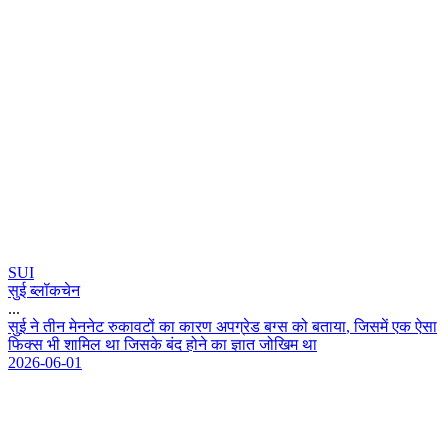
SUI
सुई ब्लॉकचेन
...
स
ई
न
त
न
म
न
न
ट
र
क
व
ट
क
क
र
ण
अ
प
ग
र
ड
ब
ग
स
क
ब
त
य
,
ज
स
म
ए
क
ऐ
स
फ
क
स
भ
श
म
ल
थ
ज
स
क
ब
द
ह
न
क
ज
त
ज
ख
म
थ
2026-06-01