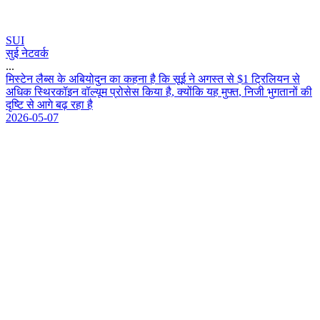
SUI
सुई नेटवर्क
...
म
स
ट
न
ल
ब
स
क
अ
ब
य
द
न
क
क
ह
न
ह
क
स
ई
न
अ
ग
स
त
स
$
1
ट
ल
य
न
स
अ
ध
क
स
र
क
इ
न
व
ल
य
म
प
र
स
स
क
य
ह
,
क
य
क
य
ह
म
फ
त
,
न
ज
भ
ग
त
न
क
द
ष
स
आ
ग
ब
ढ
र
ह
ह
2026-05-07