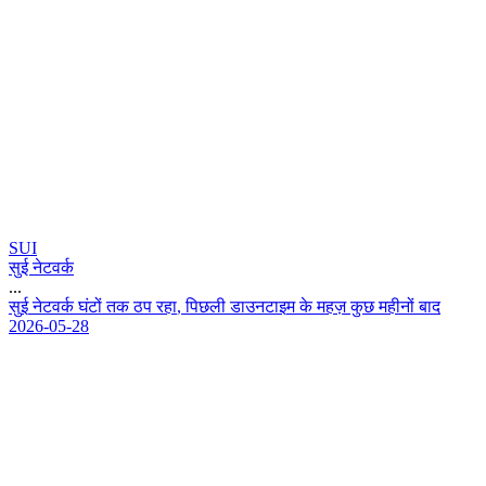
SUI
सुई नेटवर्क
...
स
ई
न
ट
व
र
घ
ट
त
क
ठ
प
र
ह
,
प
छ
ल
ड
उ
न
ट
इ
म
क
म
ह
ज
क
छ
म
ह
न
ब
द
2026-05-28