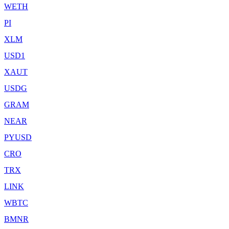
WETH
PI
XLM
USD1
XAUT
USDG
GRAM
NEAR
PYUSD
CRO
TRX
LINK
WBTC
BMNR