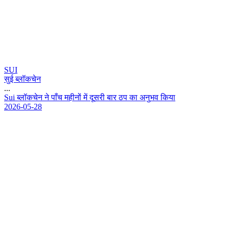
SUI
सुई ब्लॉकचेन
...
S
u
i
ब
ल
क
च
न
न
प
च
म
ह
न
म
द
स
र
ब
र
ठ
प
क
अ
न
भ
व
क
य
2026-05-28