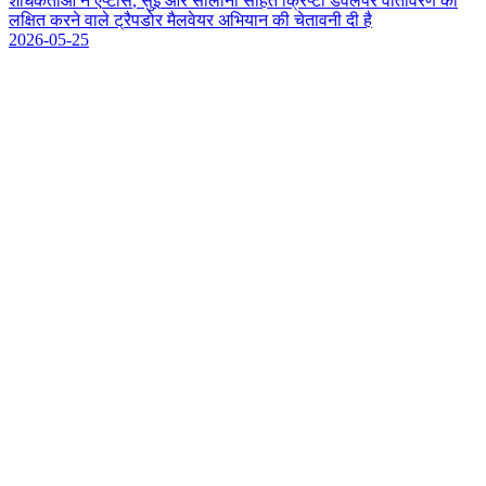
श
ध
क
र
ओ
न
ए
प
ट
स
,
स
ई
औ
र
स
ल
न
स
ह
त
क
प
ट
ड
व
ल
प
र
व
त
व
र
ण
क
ल
क
त
क
र
न
व
ल
ट
र
प
ड
र
म
ल
व
य
र
अ
भ
य
न
क
च
त
व
न
द
ह
2026-05-25