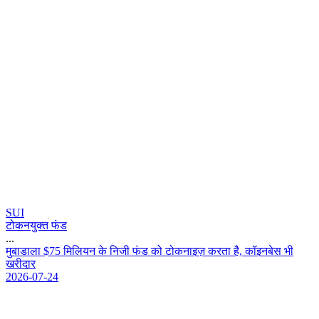
SUI
टोकनयुक्त फंड
...
म
ब
ड
ल
$
7
5
म
ल
य
न
क
न
ज
फ
ड
क
ट
क
न
इ
ज
क
र
त
ह
,
क
इ
न
ब
स
भ
ख
र
द
र
2026-07-24