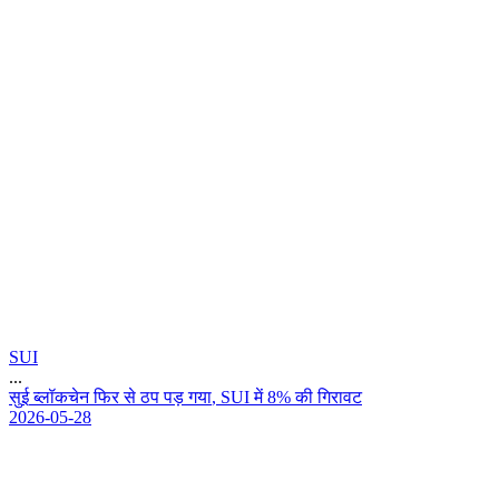
SUI
...
स
ई
ब
ल
क
च
न
फ
र
स
ठ
प
प
ड
ग
य
,
S
U
I
म
8
%
क
ग
र
व
ट
2026-05-28