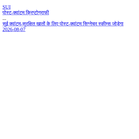
SUI
पोस्ट-क्वांटम क्रिप्टोग्राफी
...
स
ई
क
व
ट
म
-
स
र
क
त
ख
त
क
ल
ए
प
स
ट
-
क
व
ट
म
स
ग
न
च
र
स
क
म
स
ज
ड
ग
2026-08-07