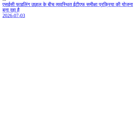
ए
स
ई
स
फ
इ
ल
ग
उ
छ
ल
क
ब
च
व
य
व
स
त
ई
ट
ए
फ
स
म
क
प
र
क
य
क
य
ज
न
ब
न
र
ह
ह
2026-07-03