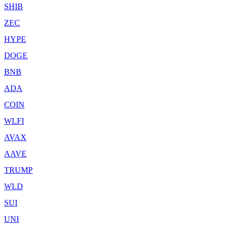
SHIB
ZEC
HYPE
DOGE
BNB
ADA
COIN
WLFI
AVAX
AAVE
TRUMP
WLD
SUI
UNI