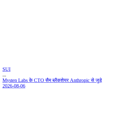
SUI
...
M
y
s
t
e
n
L
a
b
s
क
C
T
O
स
म
ब
ल
क
श
य
र
A
n
t
h
r
o
p
i
c
स
ज
ड
2026-08-06