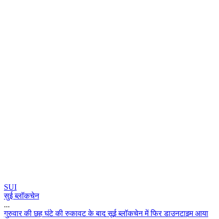
SUI
सुई ब्लॉकचेन
...
ग
र
व
र
क
छ
ह
घ
ट
क
र
क
व
ट
क
ब
द
स
ई
ब
ल
क
च
न
म
फ
र
ड
उ
न
ट
इ
म
आ
य