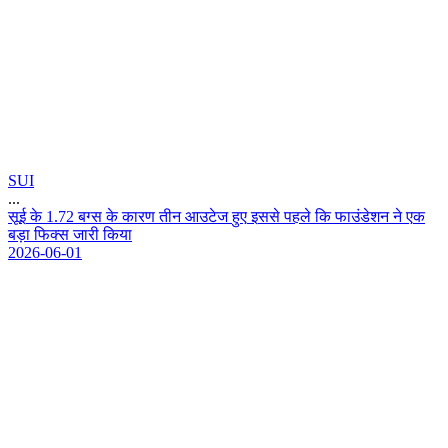
SUI
...
स
ई
क
1
.
7
2
ब
ग
स
क
क
र
ण
त
न
आ
उ
ट
ज
ह
ए
इ
स
स
प
ह
ल
क
फ
उ
ड
श
न
न
ए
क
ब
ड
फ
क
स
ज
र
क
य
2026-06-01