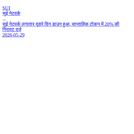
SUI
सुई नेटवर्क
...
स
ई
न
ट
व
र
ल
ग
त
र
द
स
र
द
न
ड
उ
न
ह
आ
,
स
प
त
ह
क
ट
क
न
म
2
0
%
क
ग
र
व
ट
द
र
2026-05-29