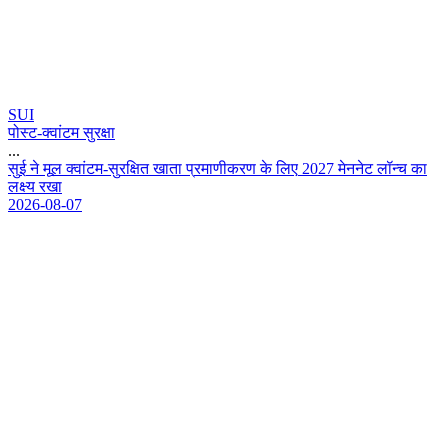
SUI
पोस्ट-क्वांटम सुरक्षा
...
स
ई
न
म
ल
क
व
ट
म
-
स
र
क
त
ख
त
प
र
म
ण
क
र
ण
क
ल
ए
2
0
2
7
म
न
न
ट
ल
न
च
क
ल
क
य
र
ख
2026-08-07