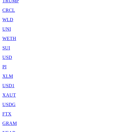
TRUMP
CRCL
WLD
UNI
WETH
SUI
USD
PI
XLM
USD1
XAUT
USDG
FTX
GRAM