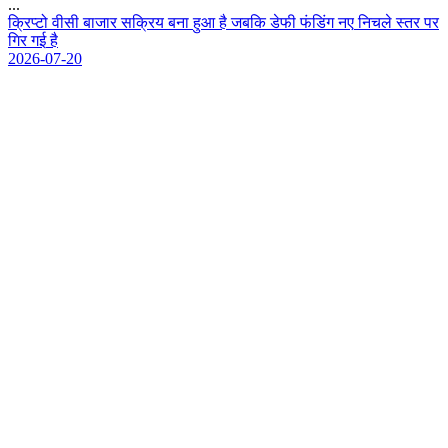
...
क
प
ट
व
स
ब
ज
र
स
क
य
ब
न
ह
आ
ह
ज
ब
क
ड
फ
फ
ड
ग
न
ए
न
च
ल
स
त
र
प
र
ग
र
ग
ई
ह
2026-07-20