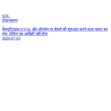
SOL
टोकनकरण
...
स
क
य
र
ट
इ
ज
N
Y
S
E
औ
र
ऑ
न
च
न
प
र
श
य
र
क
श
र
आ
त
क
र
न
व
ल
प
ह
ल
ब
न
ग
य
,
ल
क
न
य
ह
आ
ख
र
न
ह
ह
ग
2026-07-03