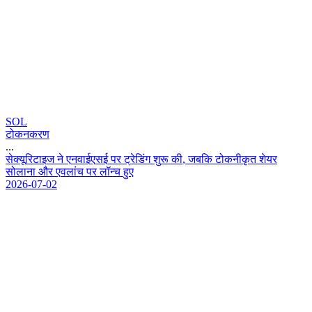
SOL
टोकनकरण
...
स
क
य
र
ट
इ
ज
न
ए
न
व
ई
ए
स
ई
प
र
ट
र
ड
ग
श
र
क
,
ज
ब
क
ट
क
न
क
त
श
य
र
स
ल
न
औ
र
ए
व
ल
च
प
र
ल
न
च
ह
ए
2026-07-02