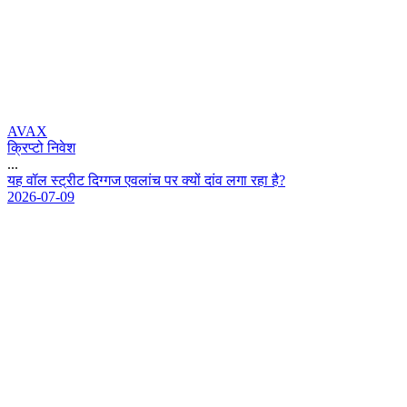
AVAX
क्रिप्टो निवेश
...
य
ह
व
ल
स
ट
र
ट
द
ग
ग
ज
ए
व
ल
च
प
र
क
य
द
व
ल
ग
र
ह
ह
?
2026-07-09