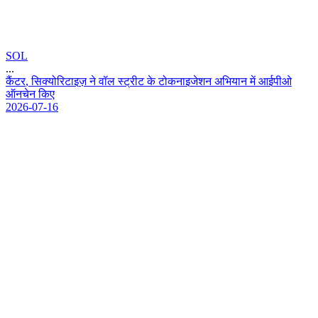
SOL
...
क
ट
र
,
स
क
य
र
ट
इ
ज
न
व
ल
स
ट
र
ट
क
ट
क
न
इ
ज
श
न
अ
भ
य
न
म
आ
ई
प
ओ
ऑ
न
च
न
क
ए
2026-07-16