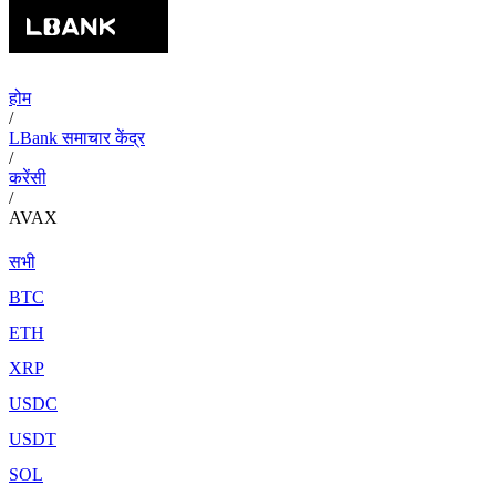
होम
/
LBank समाचार केंद्र
/
करेंसी
/
AVAX
सभी
BTC
ETH
XRP
USDC
USDT
SOL