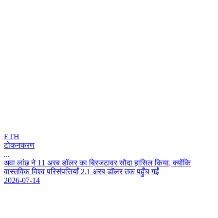
ETH
टोकनकरण
...
अ
व
ल
छ
न
1
1
अ
र
ब
ड
ल
र
क
ब
ज
ट
व
र
स
द
ह
स
ल
क
य
,
क
य
क
व
स
त
व
क
व
श
व
प
र
स
प
त
य
2
.
1
अ
र
ब
ड
ल
र
त
क
प
ह
च
ग
ई
2026-07-14