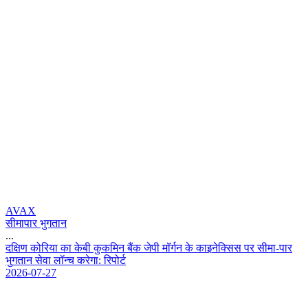
AVAX
सीमापार भुगतान
...
द
क
ण
क
र
य
क
क
ब
क
क
म
न
ब
क
ज
प
म
र
न
क
क
इ
न
क
स
प
र
स
म
-
प
र
भ
ग
त
न
स
व
ल
न
च
क
र
ग
:
र
प
र
2026-07-27