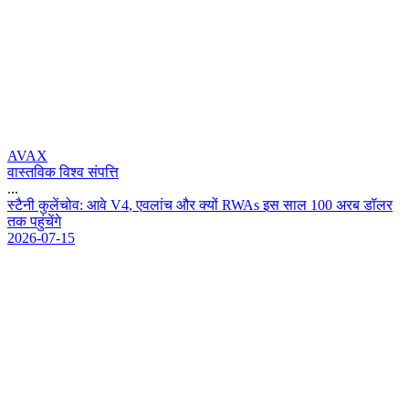
AVAX
वास्तविक विश्व संपत्ति
...
स
ट
न
क
ल
च
व
:
आ
व
V
4
,
ए
व
ल
च
औ
र
क
य
R
W
A
s
इ
स
स
ल
1
0
0
अ
र
ब
ड
ल
र
त
क
प
ह
च
ग
2026-07-15