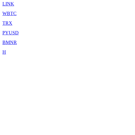
LINK
WBTC
TRX
PYUSD
BMNR
H