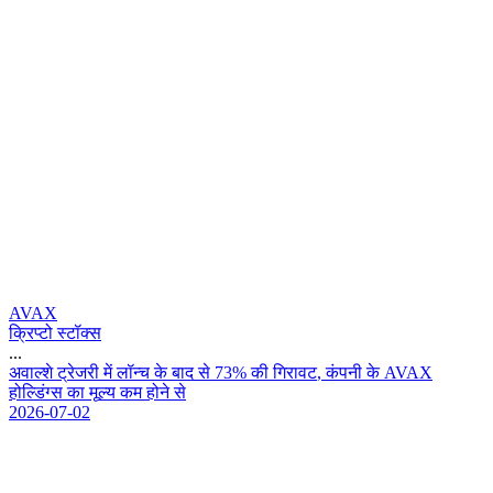
AVAX
क्रिप्टो स्टॉक्स
...
अ
व
ल
श
ट
र
ज
र
म
ल
न
च
क
ब
द
स
7
3
%
क
ग
र
व
ट
,
क
प
न
क
A
V
A
X
ह
ल
ग
स
क
म
ल
य
क
म
ह
न
स
2026-07-02