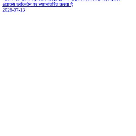
अ
व
क
स
ब
ल
क
च
न
प
र
स
थ
न
त
र
त
क
र
त
ह
2026-07-13