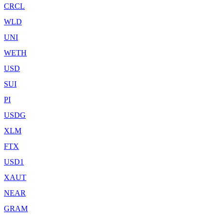
CRCL
WLD
UNI
WETH
USD
SUI
PI
USDG
XLM
FTX
USD1
XAUT
NEAR
GRAM