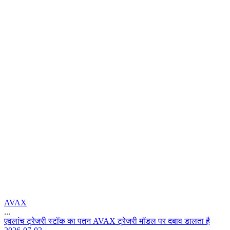
AVAX
...
ए
व
ल
च
ट
र
ज
र
स
ट
क
क
प
त
न
A
V
A
X
ट
र
ज
र
म
ड
ल
प
र
द
ब
व
ड
ल
त
ह