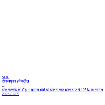
SOL
टोकनयुक्त इक्विटीज़
...
व
ल
स
ट
र
ट
क
द
ड
म
श
म
ल
ह
त
ह
ट
क
न
इ
ज
ड
इ
क
ट
ज
म
1
0
5
%
क
उ
छ
ल
2026-07-09