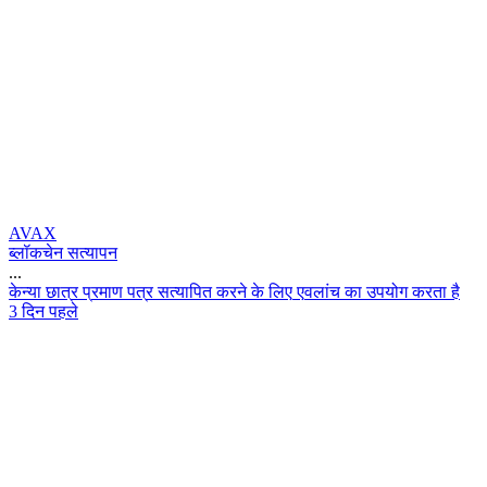
AVAX
ब्लॉकचेन सत्यापन
...
क
न
य
छ
त
र
प
र
म
ण
प
त
र
स
त
य
प
त
क
र
न
क
ल
ए
ए
व
ल
च
क
उ
प
य
ग
क
र
त
ह
3 दिन पहले