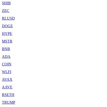
SHIB
ZEC
RLUSD
DOGE
HYPE
MSTR
BNB
ADA
COIN
WLFI
AVAX
AAVE
RSETH
TRUMP