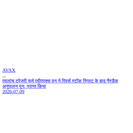
AVAX
...
ए
व
ल
च
ट
र
ज
र
फ
र
ए
व
ए
ए
क
स
व
न
न
र
व
र
स
ट
क
स
ट
क
ब
द
न
स
ड
क
अ
न
प
ल
न
प
न
प
र
प
त
क
य
2026-07-09