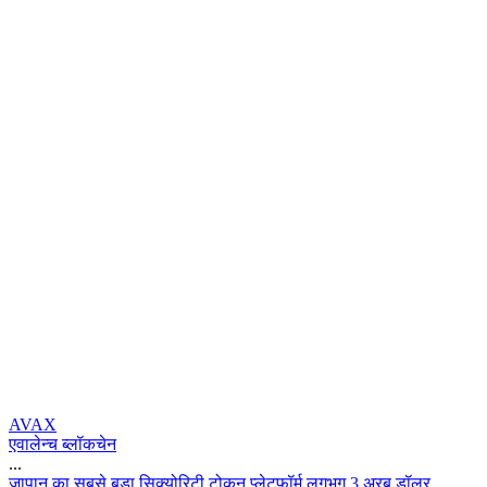
AVAX
एवालेन्च ब्लॉकचेन
...
ज
प
न
क
स
ब
स
ब
ड
स
क
य
र
ट
ट
क
न
प
ल
ट
फ
र
ल
ग
भ
ग
3
अ
र
ब
ड
ल
र