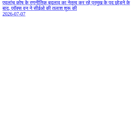
ए
व
ल
च
क
ष
क
र
ण
न
त
क
ब
द
ल
व
क
न
त
त
व
क
र
र
ह
प
र
म
ख
क
प
द
छ
ड
न
क
ब
द
,
ए
व
क
स
व
न
न
स
ई
ओ
क
त
ल
श
श
र
क
2026-07-07