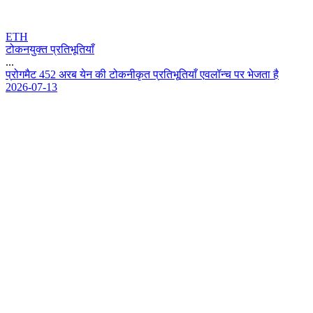
ETH
टोकनयुक्त प्रतिभूतियाँ
...
प
र
ग
म
ट
4
5
2
अ
र
ब
य
न
क
ट
क
न
क
त
प
र
त
भ
त
य
ए
व
ल
न
च
प
र
भ
ज
त
ह
2026-07-13