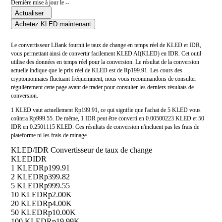
Dernière mise à jour le --
Actualiser
Achetez KLED maintenant
Le convertisseur LBank fournit le taux de change en temps réel de KLED et IDR,
vous permettant ainsi de convertir facilement KLED AI(KLED) en IDR. Cet outil
utilise des données en temps réel pour la conversion. Le résultat de la conversion
actuelle indique que le prix réel de KLED est de Rp199.91. Les cours des
cryptomonnaies fluctuant fréquemment, nous vous recommandons de consulter
régulièrement cette page avant de trader pour consulter les derniers résultats de
conversion.
1 KLED vaut actuellement Rp199.91, ce qui signifie que l'achat de 5 KLED vous
coûtera Rp999.55. De même, 1 IDR peut être converti en 0.00500223 KLED et 50
IDR en 0.2501115 KLED. Ces résultats de conversion n'incluent pas les frais de
plateforme ni les frais de minage.
KLED/IDR Convertisseur de taux de change
KLED
IDR
1 KLED
Rp199.91
2 KLED
Rp399.82
5 KLED
Rp999.55
10 KLED
Rp2.00K
20 KLED
Rp4.00K
50 KLED
Rp10.00K
100 KLED
Rp19.99K