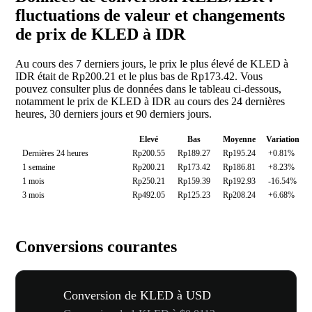
fluctuations de valeur et changements
de prix de KLED à IDR
Au cours des 7 derniers jours, le prix le plus élevé de KLED à
IDR était de Rp200.21 et le plus bas de Rp173.42. Vous
pouvez consulter plus de données dans le tableau ci-dessous,
notamment le prix de KLED à IDR au cours des 24 dernières
heures, 30 derniers jours et 90 derniers jours.
Elevé
Bas
Moyenne
Variation
Dernières 24 heures
Rp200.55
Rp189.27
Rp195.24
+0.81%
1 semaine
Rp200.21
Rp173.42
Rp186.81
+8.23%
1 mois
Rp250.21
Rp159.39
Rp192.93
-16.54%
3 mois
Rp492.05
Rp125.23
Rp208.24
+6.68%
Conversions courantes
Conversion de KLED à USD