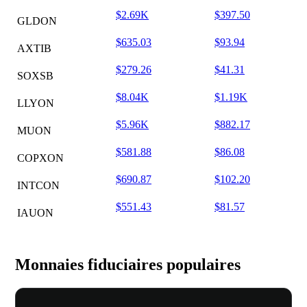
$2.69K
$397.50
GLDON
$635.03
$93.94
AXTIB
$279.26
$41.31
SOXSB
$8.04K
$1.19K
LLYON
$5.96K
$882.17
MUON
$581.88
$86.08
COPXON
$690.87
$102.20
INTCON
$551.43
$81.57
IAUON
Monnaies fiduciaires populaires