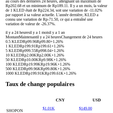
au cours des dernières 24 heures, atteignant un maximum de
Rp202.68 et un minimum de Rp189.11. Il y a un mois, la valeur
de 1 KLED était de Rp224.34, soit une variation de
-11.02%
par rapport à sa valeur actuelle. L'année dernière, KLED a
connu une variation de Rp-71.50, ce qui a entraîné une
variation de valeur de
-26.37%
.
il y a 24 heures
il y a 1 mois
il y a 1 an
Montant
Maintenant
il y a 24 heures
Changement de 24 heures
0.5 KLED
Rp99.96
Rp99.80
+1.26%
1 KLED
Rp199.91
Rp199.61
+1.26%
5 KLED
Rp999.55
Rp998.04
+1.26%
10 KLED
Rp2.00K
Rp2.00K
+1.26%
50 KLED
Rp10.00K
Rp9.98K
+1.26%
100 KLED
Rp19.99K
Rp19.96K
+1.26%
500 KLED
Rp99.96K
Rp99.80K
+1.26%
1000 KLED
Rp199.91K
Rp199.61K
+1.26%
Taux de change populaires
CNY
USD
$1.01K
$149.00
SHOPON