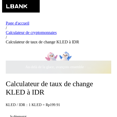
Page d'accueil
/
Calculateur de cryptomonnaies
/
Calculateur de taux de change KLED à IDR
Au-delà de la glace, avançons ensemble ·
500 000 $
de récomp
Calculateur de taux de change
KLED à IDR
KLED / IDR：1 KLED = Rp199.91
Je dépenserai