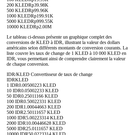
200 KLED
Rp39.98K
500 KLED
Rp99.96K
1000 KLED
Rp199.91K
5000 KLED
Rp999.55K
10000 KLED
Rp2.00M
Le tableau ci-dessus présente un graphique complet des
conversions de KLED à IDR, illustrant la valeur des dollars
américains selon différents montants de conversion courants. La
liste couvre les taux de change de 1 KLED à 10 000 KLED en
IDR, vous permettant ainsi de comprendre clairement la valeur
de chaque conversion.
IDR/KLED Convertisseur de taux de change
IDR
KLED
1 IDR
0.00500223 KLED
10 IDR
0.05002233 KLED
50 IDR
0.25011166 KLED
100 IDR
0.50022331 KLED
200 IDR
1.00044663 KLED
500 IDR
2.50111657 KLED
1000 IDR
5.00223314 KLED
2000 IDR
10.00446628 KLED
5000 IDR
25.0111657 KLED
10000 IDR
50.0223314 KLED