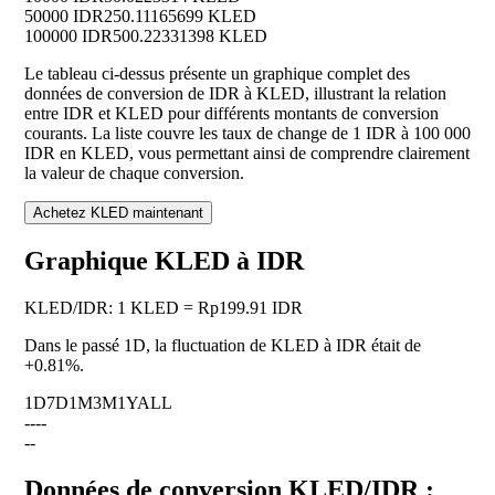
50000 IDR
250.11165699 KLED
100000 IDR
500.22331398 KLED
Le tableau ci-dessus présente un graphique complet des
données de conversion de IDR à KLED, illustrant la relation
entre IDR et KLED pour différents montants de conversion
courants. La liste couvre les taux de change de 1 IDR à 100 000
IDR en KLED, vous permettant ainsi de comprendre clairement
la valeur de chaque conversion.
Achetez KLED maintenant
Graphique KLED à IDR
KLED
/
IDR
:
1 KLED = Rp199.91 IDR
Dans le passé 1D, la fluctuation de KLED à IDR était de
+0.81%
.
1D
7D
1M
3M
1Y
ALL
--
--
--
Données de conversion KLED/IDR :