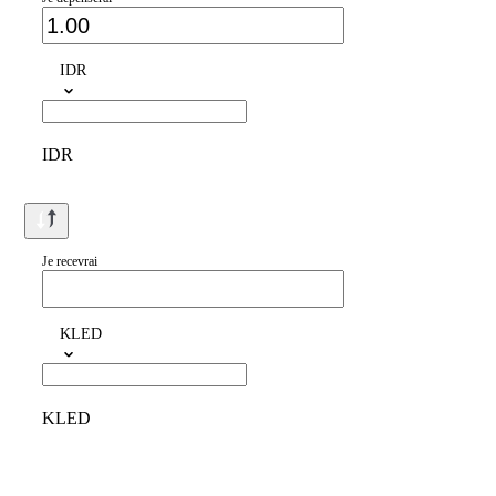
IDR
IDR
Je recevrai
KLED
KLED