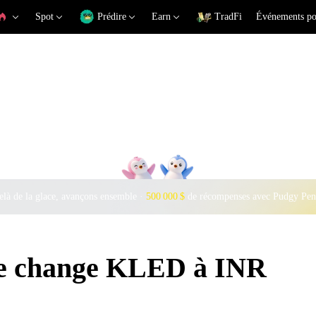
Spot
Prédire
Earn
TradFi
Événements po
là de la glace, avançons ensemble ·
500 000 $
de récompenses avec Pudgy Pen
 de change KLED à INR