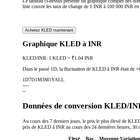
Le tableau ci-dessus présente un graphique complet des do
liste couvre les taux de change de 1 INR à 100 000 INR en
Achetez KLED maintenant
Graphique KLED à INR
KLED
/
INR
:
1 KLED = ₹1.04 INR
Dans le passé 1D, la fluctuation de KLED à INR était de
+
1D
7D
1M
3M
1Y
ALL
--
--
--
Données de conversion KLED/INR 
Au cours des 7 derniers jours, le prix le plus élevé de KLE
prix de KLED à INR au cours des 24 dernières heures, 30 der
Elevé
Bas
Moyenne
Variation