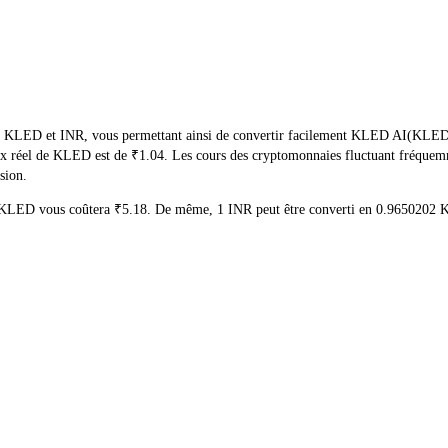
de KLED et INR, vous permettant ainsi de convertir facilement KLED AI(KLED) e
 prix réel de KLED est de ₹1.04. Les cours des cryptomonnaies fluctuant fréqu
sion.
 5 KLED vous coûtera ₹5.18. De même, 1 INR peut être converti en 0.9650202