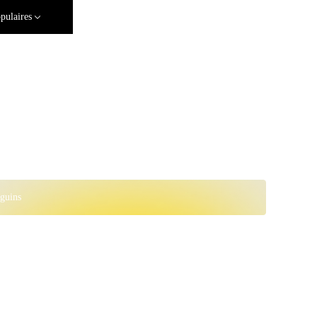
pulaires
guins