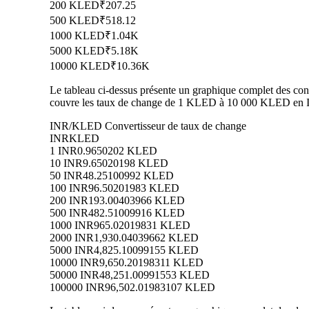
200 KLED
₹207.25
500 KLED
₹518.12
1000 KLED
₹1.04K
5000 KLED
₹5.18K
10000 KLED
₹10.36K
Le tableau ci-dessus présente un graphique complet des conv
couvre les taux de change de 1 KLED à 10 000 KLED en INR
INR/KLED Convertisseur de taux de change
INR
KLED
1 INR
0.9650202 KLED
10 INR
9.65020198 KLED
50 INR
48.25100992 KLED
100 INR
96.50201983 KLED
200 INR
193.00403966 KLED
500 INR
482.51009916 KLED
1000 INR
965.02019831 KLED
2000 INR
1,930.04039662 KLED
5000 INR
4,825.10099155 KLED
10000 INR
9,650.20198311 KLED
50000 INR
48,251.00991553 KLED
100000 INR
96,502.01983107 KLED