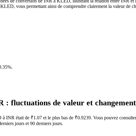
nnées de conversion de INR à KLED, illustrant la relation entre INR e
 KLED, vous permettant ainsi de comprendre clairement la valeur de c
0.35%
.
: fluctuations de valeur et changemen
D à INR était de ₹1.07 et le plus bas de ₹0.9239. Vous pouvez consulte
niers jours et 90 derniers jours.