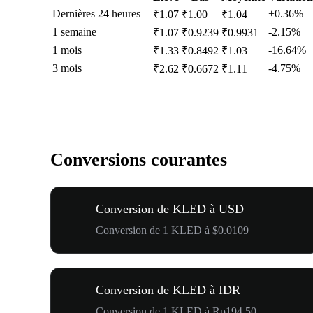
Dernières 24 heures
+0.36%
₹1.07
₹1.00
₹1.04
1 semaine
-2.15%
₹1.07
₹0.9239
₹0.9931
1 mois
-16.64%
₹1.33
₹0.8492
₹1.03
3 mois
-4.75%
₹2.62
₹0.6672
₹1.11
Conversions courantes
Conversion de KLED à USD
Conversion de 1 KLED à $0.0109
Conversion de KLED à IDR
Conversion de 1 KLED à Rp194.50