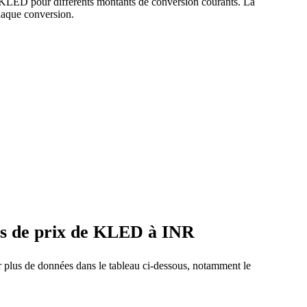
t KLED pour différents montants de conversion courants. La
haque conversion.
ts de prix de KLED à INR
r plus de données dans le tableau ci-dessous, notamment le