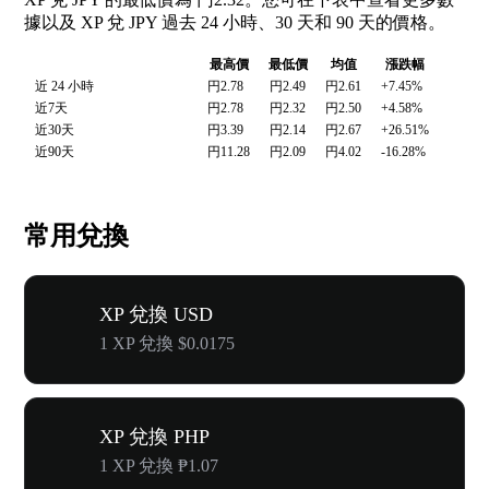
據以及 XP 兌 JPY 過去 24 小時、30 天和 90 天的價格。
最高價
最低價
均值
漲跌幅
近 24 小時
円2.78
円2.49
円2.61
+7.45%
近7天
円2.78
円2.32
円2.50
+4.58%
近30天
円3.39
円2.14
円2.67
+26.51%
近90天
円11.28
円2.09
円4.02
-16.28%
常用兌換
XP 兌換 USD
1 XP 兌換 $0.0175
XP 兌換 PHP
1 XP 兌換 ₱1.07