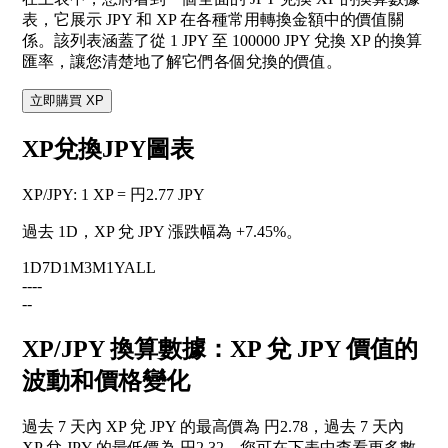
表，它展示 JPY 和 XP 在各種常用轉換金額中的價值關
係。該列表涵蓋了從 1 JPY 至 100000 JPY 兌換 XP 的換算
匯率，讓您清楚地了解它們各個兌換的價值。
立即購買 XP
XP兌換JPY圖表
XP
/
JPY
:
1 XP = 円2.77 JPY
過去 1D，XP 兌 JPY 漲跌幅為
+7.45%
。
1D
7D
1M
3M
1Y
ALL
--
--
--
XP/JPY 換算數據：XP 兌 JPY 價值的
波動和價格變化
過去 7 天內 XP 兌 JPY 的最高價為 円2.78，過去 7 天內
XP 兌 JPY 的最低價為 円2.32。您可在下表中查看更多數