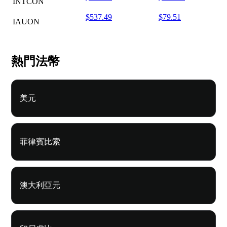
INTCON
$537.49
$79.51
IAUON
熱門法幣
美元
菲律賓比索
澳大利亞元