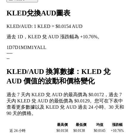
KLED兌換AUD圖表
KLED
/
AUD
:
1 KLED = $0.0154 AUD
過去 1D，KLED 兌 AUD 漲跌幅為
+10.76%
。
1D
7D
1M
3M
1Y
ALL
--
--
--
KLED/AUD 換算數據：KLED 兌
AUD 價值的波動和價格變化
過去 7 天內 KLED 兌 AUD 的最高價為 $0.0172，過去 7
天內 KLED 兌 AUD 的最低價為 $0.0129。您可在下表中
查看更多數據以及 KLED 兌 AUD 過去 24 小時、30 天和
90 天的價格。
最高價
最低價
均值
漲跌幅
近 24 小時
$0.0158
$0.0138
$0.0145
+10.76%