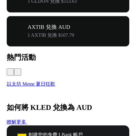
1 GLDON 兌換 $553.63
AXTIB 兌換 AUD
1 AXTIB 兌換 $107.79
熱門活動
以太坊 Meme 夏日狂歡
W
如何將 KLED 兌換為 AUD
瞭解更多
創建您的免費 LBank 帳戶