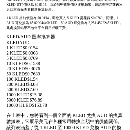
KLED 實時價格為 $0.0154。由於加密貨幣價格波動頻繁，建議您交易前再次
返回本頁面查看最新換算結果。
1 KLED 當前價值為 $0.0154，即您買入 5 KLED 需花費 $0.0769。同理，1
AUD 可兌換為 65.02904449KLED，50 AUD 可兌換為 3,251.4522245KLED，
此處換算結果不包含平台費用或礦工費。
KLED/AUD 匯率換算器
KLED
AUD
1 KLED
$0.0154
2 KLED
$0.0308
5 KLED
$0.0769
10 KLED
$0.1538
20 KLED
$0.3076
50 KLED
$0.7689
100 KLED
$1.54
200 KLED
$3.08
500 KLED
$7.69
1000 KLED
$15.38
5000 KLED
$76.89
10000 KLED
$153.78
在上表中，您將看到一個全面的 KLED 兌換 AUD 的換算
數據表，它展示美元在各種常用轉換金額中的價值關係。
該列表涵蓋了從 1 KLED 至 10000 KLED 兌換 AUD 的換