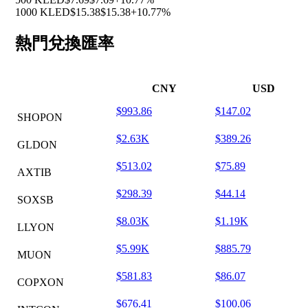
1000 KLED
$15.38
$15.38
+10.77%
熱門兌換匯率
CNY
USD
$993.86
$147.02
SHOPON
$2.63K
$389.26
GLDON
$513.02
$75.89
AXTIB
$298.39
$44.14
SOXSB
$8.03K
$1.19K
LLYON
$5.99K
$885.79
MUON
$581.83
$86.07
COPXON
$676.41
$100.06