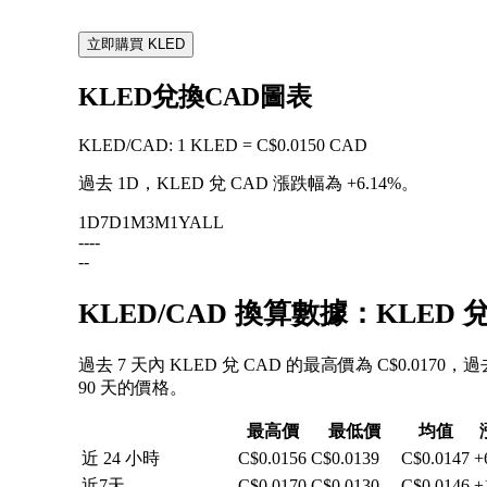
立即購買 KLED
KLED兌換CAD圖表
KLED
/
CAD
:
1 KLED = C$0.0150 CAD
過去 1D，KLED 兌 CAD 漲跌幅為
+6.14%
。
1D
7D
1M
3M
1Y
ALL
--
--
--
KLED/CAD 換算數據：KLED
過去 7 天內 KLED 兌 CAD 的最高價為 C$0.0170
90 天的價格。
最高價
最低價
均值
近 24 小時
C$0.0156
C$0.0139
C$0.0147
+
近7天
C$0.0170
C$0.0130
C$0.0146
+