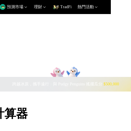
預測市場
理財
TradFi
熱門活動
跨越冰原，攜手遠行 · 與 Pudgy Penguins 搖擺瓜分
$500,000
率計算器