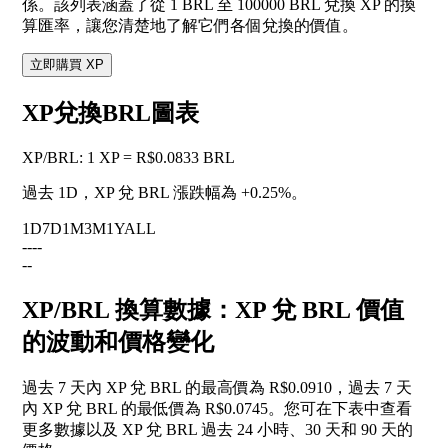
係。該列表涵蓋了從 1 BRL 至 100000 BRL 兌換 XP 的換
算匯率，讓您清楚地了解它們各個兌換的價值。
立即購買 XP
XP兌換BRL圖表
XP
/
BRL
:
1 XP = R$0.0833 BRL
過去 1D，XP 兌 BRL 漲跌幅為
+0.25%
。
1D
7D
1M
3M
1Y
ALL
--
--
--
XP/BRL 換算數據：XP 兌 BRL 價值
的波動和價格變化
過去 7 天內 XP 兌 BRL 的最高價為 R$0.0910，過去 7 天
內 XP 兌 BRL 的最低價為 R$0.0745。您可在下表中查看
更多數據以及 XP 兌 BRL 過去 24 小時、30 天和 90 天的