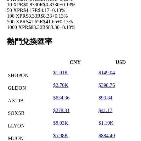
10 XP
R$0.8330
R$0.8330
+0.13%
50 XP
R$4.17
R$4.17
+0.13%
100 XP
R$8.33
R$8.33
+0.13%
500 XP
R$41.65
R$41.65
+0.13%
1000 XP
R$83.30
R$83.30
+0.13%
熱門兌換匯率
CNY
USD
$1.01K
$149.04
SHOPON
$2.70K
$398.76
GLDON
$634.36
$93.84
AXTIB
$278.31
$41.17
SOXSB
$8.03K
$1.19K
LLYON
$5.98K
$884.40
MUON