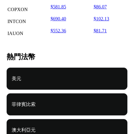
$581.85
$86.07
COPXON
$690.40
$102.13
INTCON
$552.36
$81.71
IAUON
熱門法幣
美元
菲律賓比索
澳大利亞元