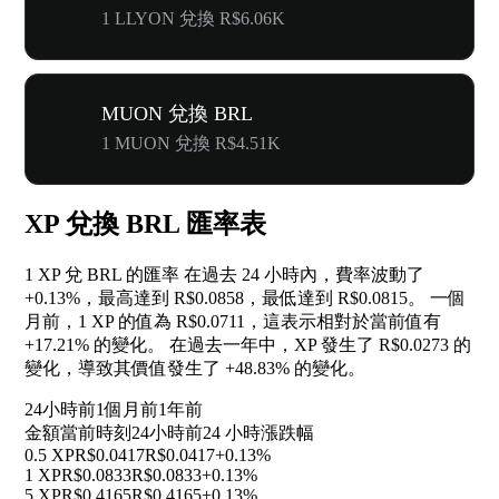
1 LLYON 兌換 R$6.06K
MUON 兌換 BRL
1 MUON 兌換 R$4.51K
XP 兌換 BRL 匯率表
1 XP 兌 BRL 的匯率 在過去 24 小時內，費率波動了
+0.13%
，最高達到 R$0.0858，最低達到 R$0.0815。 一個
月前，1 XP 的值為 R$0.0711，這表示相對於當前值有
+17.21%
的變化。 在過去一年中，XP 發生了 R$0.0273 的
變化，導致其價值發生了
+48.83%
的變化。
24小時前
1個月前
1年前
金額
當前時刻
24小時前
24 小時漲跌幅
0.5 XP
R$0.0417
R$0.0417
+0.13%
1 XP
R$0.0833
R$0.0833
+0.13%
5 XP
R$0.4165
R$0.4165
+0.13%