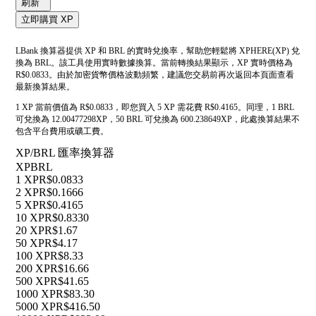
刷新
立即購買 XP
LBank 換算器提供 XP 和 BRL 的實時兌換率，幫助您輕鬆將 XPHERE(XP) 兌
換為 BRL。該工具使用實時數據換算。當前轉換結果顯示，XP 實時價格為
R$0.0833。由於加密貨幣價格波動頻繁，建議您交易前再次返回本頁面查看
最新換算結果。
1 XP 當前價值為 R$0.0833，即您買入 5 XP 需花費 R$0.4165。同理，1 BRL
可兌換為 12.00477298XP，50 BRL 可兌換為 600.238649XP，此處換算結果不
包含平台費用或礦工費。
XP/BRL 匯率換算器
XP
BRL
1 XP
R$0.0833
2 XP
R$0.1666
5 XP
R$0.4165
10 XP
R$0.8330
20 XP
R$1.67
50 XP
R$4.17
100 XP
R$8.33
200 XP
R$16.66
500 XP
R$41.65
1000 XP
R$83.30
5000 XP
R$416.50