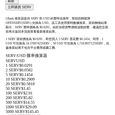
刷新
立即購買 SERV
LBank 換算器提供 SERV 和 USD 的實時兌換率，幫助您輕鬆將
OPENSERV(SERV) 兌換為 USD。該工具使用實時數據換算。當前轉換結果
顯示，SERV 實時價格為 $0.0291。由於加密貨幣價格波動頻繁，建議您交易
前再次返回本頁面查看最新換算結果。
1 SERV 當前價值為 $0.0291，即您買入 5 SERV 需花費 $0.1454。同理，1
USD 可兌換為 34.37607425SERV，50 USD 可兌換為 1,718.8037125SERV，此
處換算結果不包含平台費用或礦工費。
SERV/USD 匯率換算器
SERV
USD
1 SERV
$0.0291
2 SERV
$0.0582
5 SERV
$0.1454
10 SERV
$0.2909
20 SERV
$0.5818
50 SERV
$1.45
100 SERV
$2.91
200 SERV
$5.82
500 SERV
$14.55
1000 SERV
$29.09
5000 SERV
$145.45