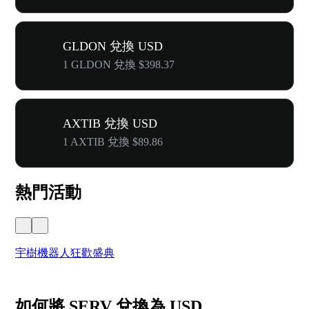
GLDON 兌換 USD
1 GLDON 兌換 $398.37
AXTIB 兌換 USD
1 AXTIB 兌換 $89.86
熱門活動
宇樹機器人狂歡盛典
奔
如何將 SERV 兌換為 USD