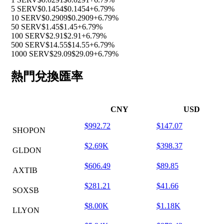
5 SERV
$0.1454
$0.1454
+6.79%
10 SERV
$0.2909
$0.2909
+6.79%
50 SERV
$1.45
$1.45
+6.79%
100 SERV
$2.91
$2.91
+6.79%
500 SERV
$14.55
$14.55
+6.79%
1000 SERV
$29.09
$29.09
+6.79%
熱門兌換匯率
CNY
USD
$992.72
$147.07
SHOPON
$2.69K
$398.37
GLDON
$606.49
$89.85
AXTIB
$281.21
$41.66
SOXSB
$8.00K
$1.18K
LLYON