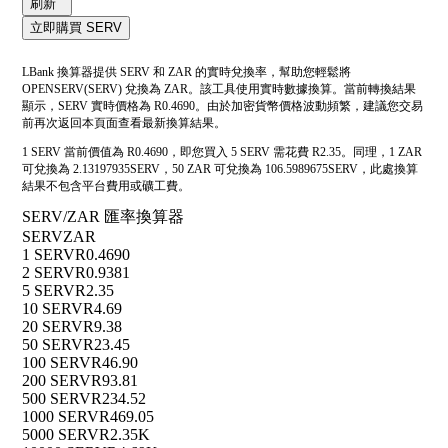
刷新
立即購買 SERV
LBank 換算器提供 SERV 和 ZAR 的實時兌換率，幫助您輕鬆將
OPENSERV(SERV) 兌換為 ZAR。該工具使用實時數據換算。當前轉換結果
顯示，SERV 實時價格為 R0.4690。由於加密貨幣價格波動頻繁，建議您交易
前再次返回本頁面查看最新換算結果。
1 SERV 當前價值為 R0.4690，即您買入 5 SERV 需花費 R2.35。同理，1 ZAR
可兌換為 2.13197935SERV，50 ZAR 可兌換為 106.5989675SERV，此處換算
結果不包含平台費用或礦工費。
SERV/ZAR 匯率換算器
SERV
ZAR
1 SERV
R0.4690
2 SERV
R0.9381
5 SERV
R2.35
10 SERV
R4.69
20 SERV
R9.38
50 SERV
R23.45
100 SERV
R46.90
200 SERV
R93.81
500 SERV
R234.52
1000 SERV
R469.05
5000 SERV
R2.35K