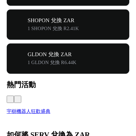
SHOPON 兌換 ZAR
1 SHOPON 兌換 R2.41K
GLDON 兌換 ZAR
1 GLDON 兌換 R6.44K
熱門活動
宇樹機器人狂歡盛典
奔
如何將 SERV 兌換為 ZAR