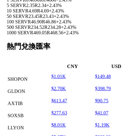
5 SERV
R2.35
R2.34
+2.43%
10 SERV
R4.69
R4.69
+2.43%
50 SERV
R23.45
R23.43
+2.43%
100 SERV
R46.90
R46.86
+2.43%
500 SERV
R234.52
R234.28
+2.43%
1000 SERV
R469.05
R468.56
+2.43%
熱門兌換匯率
CNY
USD
$1.01K
$149.48
SHOPON
$2.70K
$398.79
GLDON
$613.47
$90.75
AXTIB
$277.63
$41.07
SOXSB
$8.01K
$1.19K
LLYON