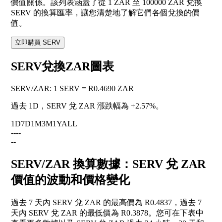
價值關係。該列表涵蓋了從 1 ZAR 至 100000 ZAR 兌換
SERV 的換算匯率，讓您清楚地了解它們各個兌換的價
值。
立即購買 SERV
SERV兌換ZAR圖表
SERV
/
ZAR
:
1 SERV = R0.4690 ZAR
過去 1D，SERV 兌 ZAR 漲跌幅為
+2.57%
。
1D
7D
1M
3M
1Y
ALL
--
--
--
SERV/ZAR 換算數據：SERV 兌 ZAR
價值的波動和價格變化
過去 7 天內 SERV 兌 ZAR 的最高價為 R0.4837，過去 7
天內 SERV 兌 ZAR 的最低價為 R0.3878。您可在下表中