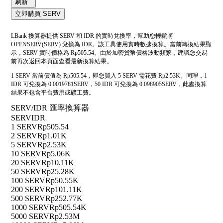
刷新
立即購買 SERV
LBank 換算器提供 SERV 和 IDR 的實時兌換率，幫助您輕鬆將
OPENSERV(SERV) 兌換為 IDR。該工具使用實時數據換算。當前轉換結果顯
示，SERV 實時價格為 Rp505.54。由於加密貨幣價格波動頻繁，建議您交易
前再次返回本頁面查看最新換算結果。
1 SERV 當前價值為 Rp505.54，即您買入 5 SERV 需花費 Rp2.53K。同理，1
IDR 可兌換為 0.0019781SERV，50 IDR 可兌換為 0.098905SERV，此處換算
結果不包含平台費用或礦工費。
SERV/IDR 匯率換算器
SERV
IDR
1 SERV
Rp505.54
2 SERV
Rp1.01K
5 SERV
Rp2.53K
10 SERV
Rp5.06K
20 SERV
Rp10.11K
50 SERV
Rp25.28K
100 SERV
Rp50.55K
200 SERV
Rp101.11K
500 SERV
Rp252.77K
1000 SERV
Rp505.54K
5000 SERV
Rp2.53M