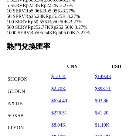
5 SERV
Rp2.53K
Rp2.52K
-3.27%
10 SERV
Rp5.06K
Rp5.05K
-3.27%
50 SERV
Rp25.28K
Rp25.25K
-3.27%
100 SERV
Rp50.55K
Rp50.50K
-3.27%
500 SERV
Rp252.77K
Rp252.50K
-3.27%
1000 SERV
Rp505.54K
Rp505.00K
-3.27%
熱門兌換匯率
CNY
USD
$1.01K
$149.48
SHOPON
$2.70K
$398.71
GLDON
$634.49
$93.86
AXTIB
$278.51
$41.20
SOXSB
$8.04K
$1.19K
LLYON