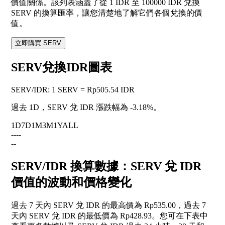
價值關係。該列表涵蓋了從 1 IDR 至 100000 IDR 兌換
SERV 的換算匯率，讓您清楚地了解它們各個兌換的價
值。
立即購買 SERV
SERV兌換IDR圖表
SERV
/
IDR
:
1 SERV = Rp505.54 IDR
過去 1D，SERV 兌 IDR 漲跌幅為
-3.18%
。
1D
7D
1M
3M
1Y
ALL
--
--
--
SERV/IDR 換算數據：SERV 兌 IDR
價值的波動和價格變化
過去 7 天內 SERV 兌 IDR 的最高價為 Rp535.00，過去 7
天內 SERV 兌 IDR 的最低價為 Rp428.93。您可在下表中