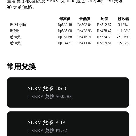
查看更多數據以及 SERV 兌 IDR 過去 24 小時、30 天和
90 天的價格。
最高價
最低價
均值
漲跌幅
近 24 小時
Rp530.18
Rp503.04
Rp512.67
-3.18%
近7天
Rp535.00
Rp428.93
Rp478.47
+11.08%
近30天
Rp757.68
Rp416.71
Rp574.33
-27.36%
近90天
Rp1.44K
Rp411.07
Rp815.61
+22.98%
常用兌換
SERV 兌換 USD
1 SERV 兌換 $0.0283
SERV 兌換 PHP
1 SERV 兌換 ₱1.72