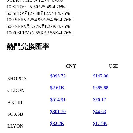
5 SERV
₹12.75
₹12.74
-4.76%
10 SERV
₹25.50
₹25.49
-4.76%
50 SERV
₹127.48
₹127.43
-4.76%
100 SERV
₹254.96
₹254.86
-4.76%
500 SERV
₹1.27K
₹1.27K
-4.76%
1000 SERV
₹2.55K
₹2.55K
-4.76%
熱門兌換匯率
CNY
USD
$993.72
$147.00
SHOPON
$2.61K
$385.88
GLDON
$514.91
$76.17
AXTIB
$301.70
$44.63
SOXSB
$8.02K
$1.19K
LLYON