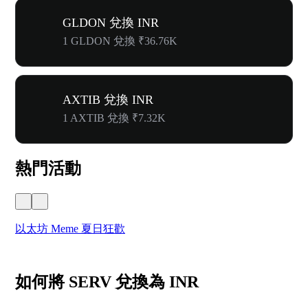
GLDON 兌換 INR
1 GLDON 兌換 ₹36.76K
AXTIB 兌換 INR
1 AXTIB 兌換 ₹7.32K
熱門活動
以太坊 Meme 夏日狂歡
W
如何將 SERV 兌換為 INR