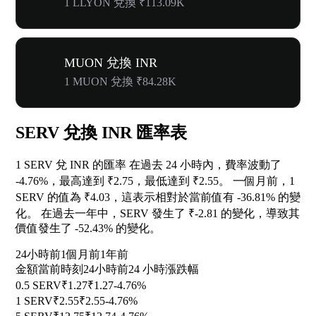
1 LLYON 兌換 ₹113.09K
MUON 兌換 INR
1 MUON 兌換 ₹84.28K
SERV 兌換 INR 匯率表
1 SERV 兌 INR 的匯率 在過去 24 小時內，費率波動了
-4.76%
，最高達到 ₹2.75，最低達到 ₹2.55。 一個月前，1
SERV 的值為 ₹4.03，這表示相對於當前值有
-36.81%
的變
化。 在過去一年中，SERV 發生了 ₹-2.81 的變化，導致其
價值發生了
-52.43%
的變化。
24小時前
1個月前
1年前
金額
當前時刻
24小時前
24 小時漲跌幅
0.5 SERV
₹1.27
₹1.27
-4.76%
1 SERV
₹2.55
₹2.55
-4.76%