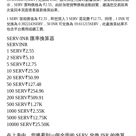
示，SERV 實時價格為 ₹2.55。由於加密貨幣價格波動頻繁，建議您交易前再
次返回本頁面查看最新換算結果。
1 SERV 當前價值為 ₹2.55，即您買入 5 SERV 需花費 ₹12.75。同理，1 INR 可
兌換為 0.3922243SERV，50 INR 可兌換為 19.611215SERV，此處換算結果不
包含平台費用或礦工費。
SERV/INR 匯率換算器
SERV
INR
1 SERV
₹2.55
2 SERV
₹5.10
5 SERV
₹12.75
10 SERV
₹25.50
20 SERV
₹50.99
50 SERV
₹127.48
100 SERV
₹254.96
200 SERV
₹509.91
500 SERV
₹1.27K
1000 SERV
₹2.55K
5000 SERV
₹12.75K
10000 SERV
₹25.50K
在上表中，您將看到一個全面的 SERV 兌換 INR 的換算