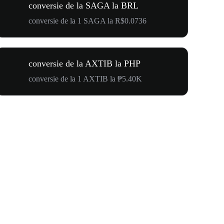
conversie de la SAGA la BRL
conversie de la 1 SAGA la R$0.0736
conversie de la AXTIB la PHP
conversie de la 1 AXTIB la ₱5.40K
$500,000 T