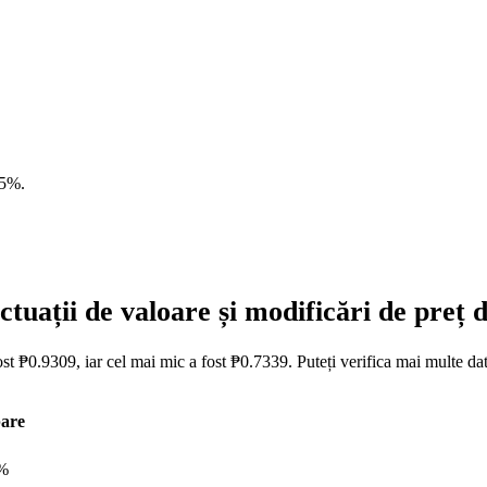
55%
.
tuații de valoare și modificări de preț
st ₱0.9309, iar cel mai mic a fost ₱0.7339. Puteți verifica mai multe da
are
%