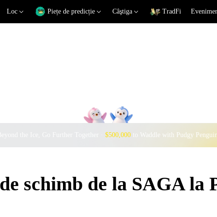
Loc
Piețe de predicție
Câştiga
TradFi
Eveniment
eyond the Ice, Go Further Together ·
$500,000
to Waddle with Pudgy Pengui
i de schimb de la SAGA la