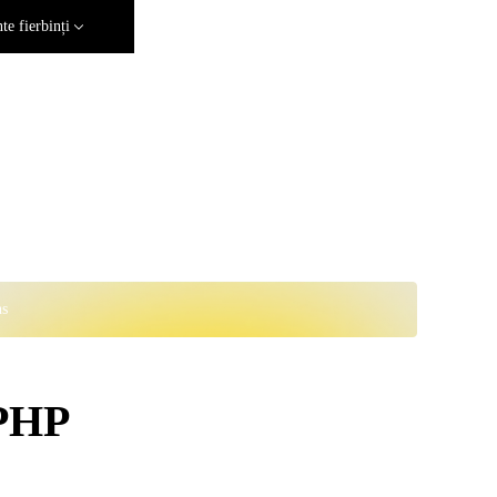
e fierbinți
ns
 PHP