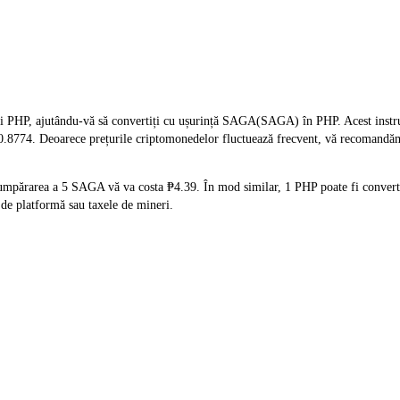
 PHP, ajutându-vă să convertiți cu ușurință SAGA(SAGA) în PHP. Acest instrume
 ₱0.8774. Deoarece prețurile criptomonedelor fluctuează frecvent, vă recomandăm 
cumpărarea a 5 SAGA vă va costa ₱4.39. În mod similar, 1 PHP poate fi convert
de platformă sau taxele de mineri.