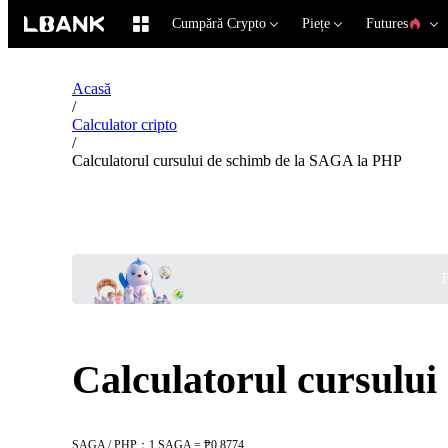
Cumpără Crypto
Piețe
Futures
Acasă
/
Calculator cripto
/
Calculatorul cursului de schimb de la SAGA la PHP
B
Calculatorul cursulu
SAGA / PHP：1 SAGA = ₱0.8774