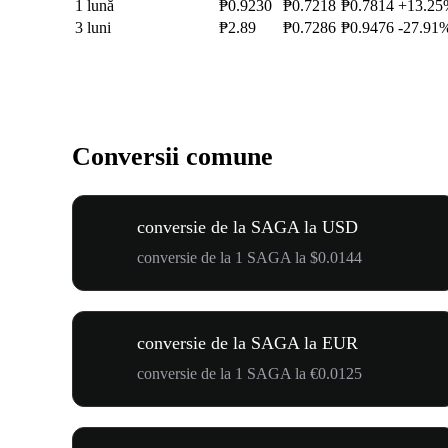
1 lună
₱0.9230
₱0.7218
₱0.7814
+13.25
3 luni
₱2.89
₱0.7286
₱0.9476
-27.91
Conversii comune
conversie de la SAGA la USD
conversie de la 1 SAGA la $0.0144
conversie de la SAGA la EUR
conversie de la 1 SAGA la €0.0125