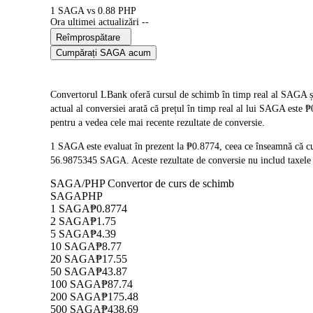
1 SAGA vs 0.88 PHP
Ora ultimei actualizări --
Reîmprospătare
Cumpărați SAGA acum
Convertorul LBank oferă cursul de schimb în timp real al SAGA și
actual al conversiei arată că prețul în timp real al lui SAGA este
pentru a vedea cele mai recente rezultate de conversie.
1 SAGA este evaluat în prezent la ₱0.8774, ceea ce înseamnă că 
56.9875345 SAGA. Aceste rezultate de conversie nu includ taxele 
SAGA/PHP Convertor de curs de schimb
SAGA
PHP
1 SAGA
₱0.8774
2 SAGA
₱1.75
5 SAGA
₱4.39
10 SAGA
₱8.77
20 SAGA
₱17.55
50 SAGA
₱43.87
100 SAGA
₱87.74
200 SAGA
₱175.48
500 SAGA
₱438.69