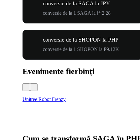
conversie de la SAGA la JPY
conversie de la 1 SAGA la 円2.28
conversie de la SHOPON la PHP
conversie de la 1 SHOPON la ₱9.12K
Evenimente fierbinți
Unitree Robot Frenzy
Cum se transformă SAGA în PH