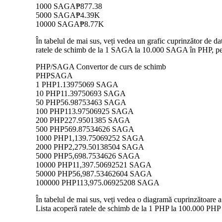
1000 SAGA
₱877.38
5000 SAGA
₱4.39K
10000 SAGA
₱8.77K
În tabelul de mai sus, veți vedea un grafic cuprinzător de 
ratele de schimb de la 1 SAGA la 10.000 SAGA în PHP, permi
PHP/SAGA Convertor de curs de schimb
PHP
SAGA
1 PHP
1.13975069 SAGA
10 PHP
11.39750693 SAGA
50 PHP
56.98753463 SAGA
100 PHP
113.97506925 SAGA
200 PHP
227.9501385 SAGA
500 PHP
569.87534626 SAGA
1000 PHP
1,139.75069252 SAGA
2000 PHP
2,279.50138504 SAGA
5000 PHP
5,698.7534626 SAGA
10000 PHP
11,397.50692521 SAGA
50000 PHP
56,987.53462604 SAGA
100000 PHP
113,975.06925208 SAGA
În tabelul de mai sus, veți vedea o diagramă cuprinzătoare 
Lista acoperă ratele de schimb de la 1 PHP la 100.000 PHP î