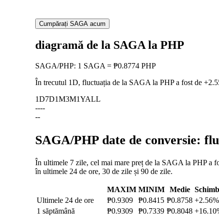
Cumpărați SAGA acum
diagramă de la SAGA la PHP
SAGA
/
PHP
:
1 SAGA = ₱0.8774 PHP
În trecutul 1D, fluctuația de la SAGA la PHP a fost de
+2.
1D
7D
1M
3M
1Y
ALL
--
--
--
SAGA/PHP date de conversie: fluc
În ultimele 7 zile, cel mai mare preț de la SAGA la PHP a fo
în ultimele 24 de ore, 30 de zile și 90 de zile.
MAXIM
MINIM
Medie
Schimb
Ultimele 24 de ore
₱0.9309
₱0.8415
₱0.8758
+2.56%
1 săptămână
₱0.9309
₱0.7339
₱0.8048
+16.10