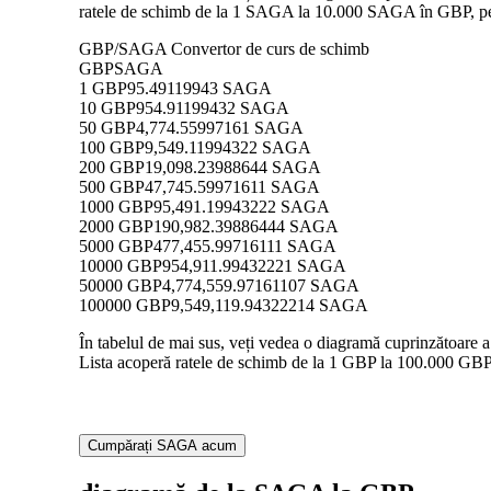
ratele de schimb de la 1 SAGA la 10.000 SAGA în GBP, permi
GBP/SAGA Convertor de curs de schimb
GBP
SAGA
1 GBP
95.49119943 SAGA
10 GBP
954.91199432 SAGA
50 GBP
4,774.55997161 SAGA
100 GBP
9,549.11994322 SAGA
200 GBP
19,098.23988644 SAGA
500 GBP
47,745.59971611 SAGA
1000 GBP
95,491.19943222 SAGA
2000 GBP
190,982.39886444 SAGA
5000 GBP
477,455.99716111 SAGA
10000 GBP
954,911.99432221 SAGA
50000 GBP
4,774,559.97161107 SAGA
100000 GBP
9,549,119.94322214 SAGA
În tabelul de mai sus, veți vedea o diagramă cuprinzătoare 
Lista acoperă ratele de schimb de la 1 GBP la 100.000 GBP 
Cumpărați SAGA acum