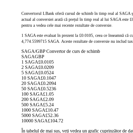
Convertorul LBank oferă cursul de schimb în timp real al SAGA și
actual al conversiei arată că prețul în timp real al lui SAGA este
pentru a vedea cele mai recente rezultate de conversie.
1 SAGA este evaluat în prezent la £0.0105, ceea ce înseamnă că 
4,774.5599715 SAGA. Aceste rezultate de conversie nu includ taxe
SAGA/GBP Convertor de curs de schimb
SAGA
GBP
1 SAGA
£0.0105
2 SAGA
£0.0209
5 SAGA
£0.0524
10 SAGA
£0.1047
20 SAGA
£0.2094
50 SAGA
£0.5236
100 SAGA
£1.05
200 SAGA
£2.09
500 SAGA
£5.24
1000 SAGA
£10.47
5000 SAGA
£52.36
10000 SAGA
£104.72
În tabelul de mai sus, veți vedea un grafic cuprinzător de 