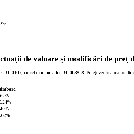
62%
.
tuații de valoare și modificări de preț
st £0.0105, iar cel mai mic a fost £0.008858. Puteți verifica mai multe 
himbare
.62%
6.24%
.40%
7.62%