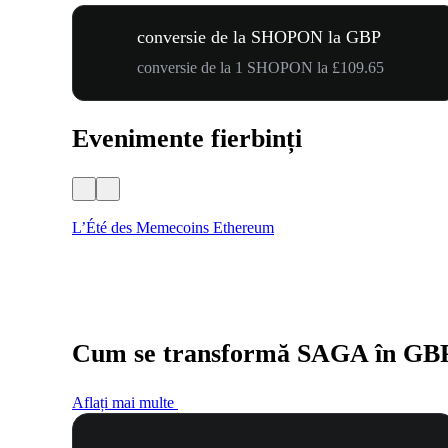
conversie de la SHOPON la GBP
conversie de la 1 SHOPON la £109.65
Evenimente fierbinți
L’Été des Memecoins Ethereum
Cum se transformă SAGA în GB
Aflați mai multe