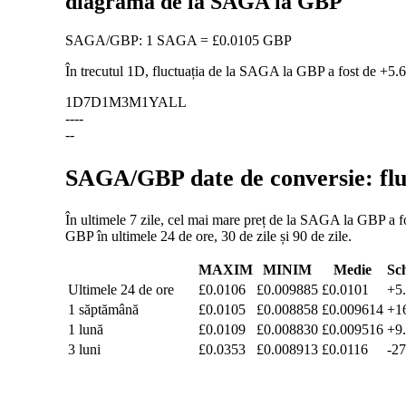
diagramă de la SAGA la GBP
SAGA
/
GBP
:
1 SAGA = £0.0105 GBP
În trecutul 1D, fluctuația de la SAGA la GBP a fost de
+5.
1D
7D
1M
3M
1Y
ALL
--
--
--
SAGA/GBP date de conversie: fluc
În ultimele 7 zile, cel mai mare preț de la SAGA la GBP a fo
GBP în ultimele 24 de ore, 30 de zile și 90 de zile.
MAXIM
MINIM
Medie
Sc
Ultimele 24 de ore
£0.0106
£0.009885
£0.0101
+5
1 săptămână
£0.0105
£0.008858
£0.009614
+1
1 lună
£0.0109
£0.008830
£0.009516
+9
3 luni
£0.0353
£0.008913
£0.0116
-2