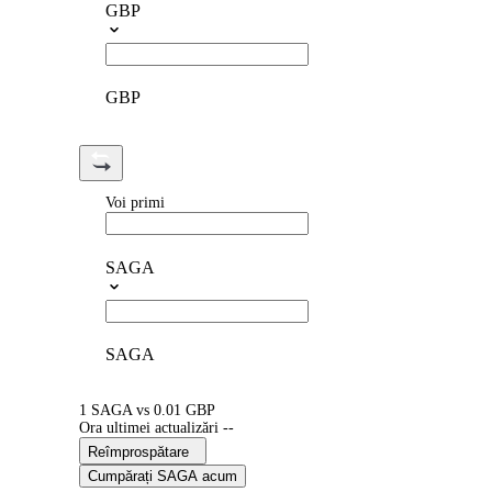
GBP
GBP
Voi primi
SAGA
SAGA
1 SAGA vs 0.01 GBP
Ora ultimei actualizări --
Reîmprospătare
Cumpărați SAGA acum