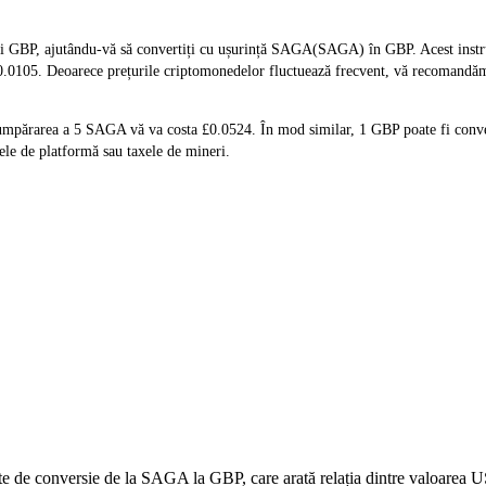
 GBP, ajutându-vă să convertiți cu ușurință SAGA(SAGA) în GBP. Acest instrum
 £0.0105. Deoarece prețurile criptomonedelor fluctuează frecvent, vă recomandăm 
cumpărarea a 5 SAGA vă va costa £0.0524. În mod similar, 1 GBP poate fi conv
le de platformă sau taxele de mineri.
date de conversie de la SAGA la GBP, care arată relația dintre valoarea