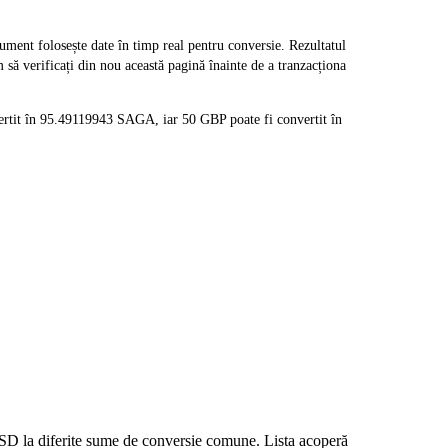
ent folosește date în timp real pentru conversie. Rezultatul
să verificați din nou această pagină înainte de a tranzacționa
ertit în 95.49119943 SAGA, iar 50 GBP poate fi convertit în
 USD la diferite sume de conversie comune. Lista acoperă