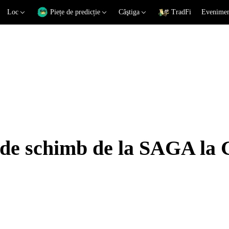
Loc
Piețe de predicție
Câştiga
TradFi
Eveniment
i de schimb de la SAGA la