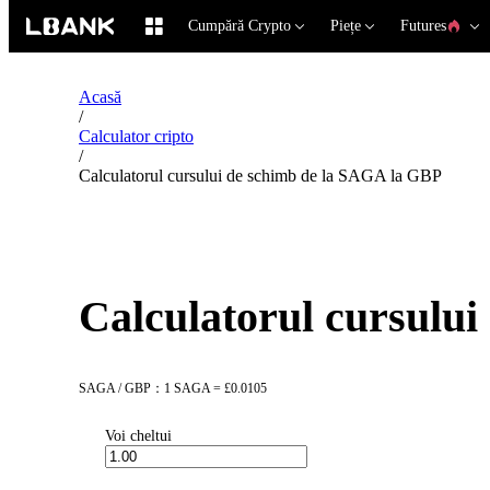
Cumpără Crypto
Piețe
Futures
Acasă
/
Calculator cripto
/
Calculatorul cursului de schimb de la SAGA la GBP
Calculatorul cursulu
SAGA / GBP：1 SAGA = £0.0105
Voi cheltui