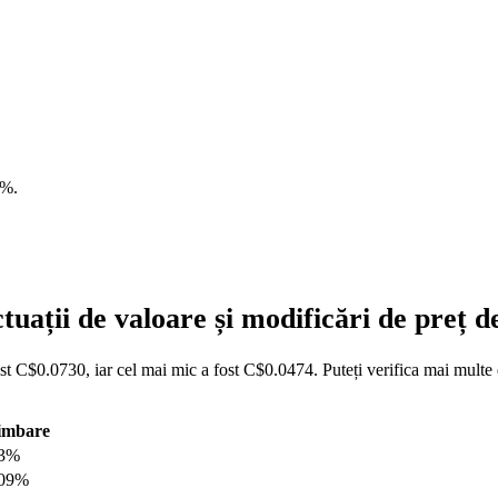
2%
.
uații de valoare și modificări de preț
t C$0.0730, iar cel mai mic a fost C$0.0474. Puteți verifica mai multe d
imbare
93%
.09%