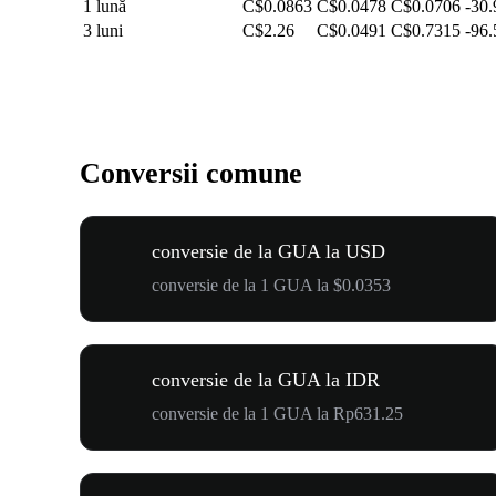
1 lună
C$0.0863
C$0.0478
C$0.0706
-30
3 luni
C$2.26
C$0.0491
C$0.7315
-96
Conversii comune
conversie de la GUA la USD
conversie de la 1 GUA la $0.0353
conversie de la GUA la IDR
conversie de la 1 GUA la Rp631.25