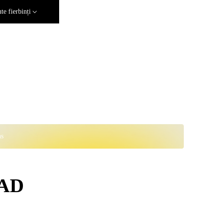
e fierbinți
ns
CAD