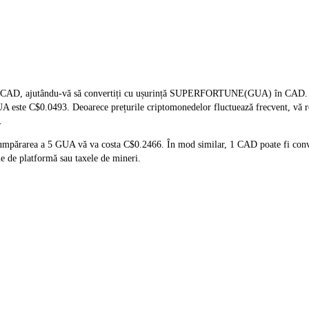
i CAD, ajutându-vă să convertiți cu ușurință SUPERFORTUNE(GUA) în CAD. Aces
i GUA este C$0.0493. Deoarece prețurile criptomonedelor fluctuează frecvent, vă 
.
cumpărarea a 5 GUA vă va costa C$0.2466. În mod similar, 1 CAD poate fi conv
e de platformă sau taxele de mineri.