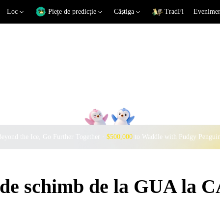
Loc
Piețe de predicție
Câştiga
TradFi
Eveniment
eyond the Ice, Go Further Together ·
$500,000
to Waddle with Pudgy Pengui
i de schimb de la GUA la 