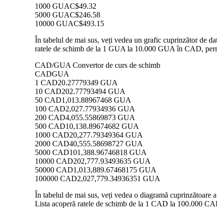
1000 GUA
C$49.32
5000 GUA
C$246.58
10000 GUA
C$493.15
În tabelul de mai sus, veți vedea un grafic cuprinzător de 
ratele de schimb de la 1 GUA la 10.000 GUA în CAD, permițâ
CAD/GUA Convertor de curs de schimb
CAD
GUA
1 CAD
20.27779349 GUA
10 CAD
202.77793494 GUA
50 CAD
1,013.88967468 GUA
100 CAD
2,027.77934936 GUA
200 CAD
4,055.55869873 GUA
500 CAD
10,138.89674682 GUA
1000 CAD
20,277.79349364 GUA
2000 CAD
40,555.58698727 GUA
5000 CAD
101,388.96746818 GUA
10000 CAD
202,777.93493635 GUA
50000 CAD
1,013,889.67468175 GUA
100000 CAD
2,027,779.34936351 GUA
În tabelul de mai sus, veți vedea o diagramă cuprinzătoare
Lista acoperă ratele de schimb de la 1 CAD la 100.000 CAD 