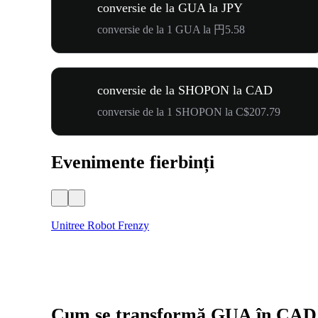
conversie de la GUA la JPY
conversie de la 1 GUA la 円5.58
conversie de la SHOPON la CAD
conversie de la 1 SHOPON la C$207.79
Evenimente fierbinți
Unitree Robot Frenzy
Cum se transformă GUA în CAD