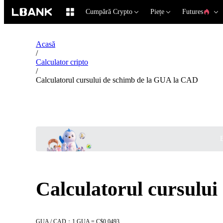
Cumpără Crypto
Piețe
Futures
Acasă
/
Calculator cripto
/
Calculatorul cursului de schimb de la GUA la CAD
B
Calculatorul cursulu
GUA / CAD：1 GUA = C$0.0493