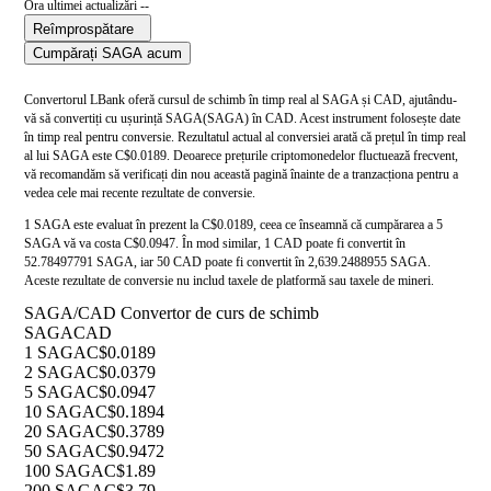
Ora ultimei actualizări --
Reîmprospătare
Cumpărați SAGA acum
Convertorul LBank oferă cursul de schimb în timp real al SAGA și CAD, ajutându-
vă să convertiți cu ușurință SAGA(SAGA) în CAD. Acest instrument folosește date
în timp real pentru conversie. Rezultatul actual al conversiei arată că prețul în timp real
al lui SAGA este C$0.0189. Deoarece prețurile criptomonedelor fluctuează frecvent,
vă recomandăm să verificați din nou această pagină înainte de a tranzacționa pentru a
vedea cele mai recente rezultate de conversie.
1 SAGA este evaluat în prezent la C$0.0189, ceea ce înseamnă că cumpărarea a 5
SAGA vă va costa C$0.0947. În mod similar, 1 CAD poate fi convertit în
52.78497791 SAGA, iar 50 CAD poate fi convertit în 2,639.2488955 SAGA.
Aceste rezultate de conversie nu includ taxele de platformă sau taxele de mineri.
SAGA/CAD Convertor de curs de schimb
SAGA
CAD
1 SAGA
C$0.0189
2 SAGA
C$0.0379
5 SAGA
C$0.0947
10 SAGA
C$0.1894
20 SAGA
C$0.3789
50 SAGA
C$0.9472
100 SAGA
C$1.89
200 SAGA
C$3.79