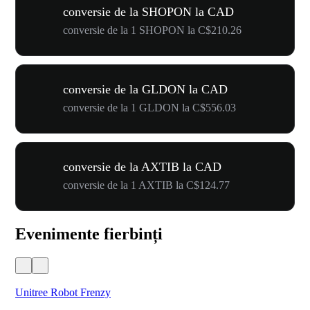
conversie de la SHOPON la CAD
conversie de la 1 SHOPON la C$210.26
conversie de la GLDON la CAD
conversie de la 1 GLDON la C$556.03
conversie de la AXTIB la CAD
conversie de la 1 AXTIB la C$124.77
Evenimente fierbinți
Unitree Robot Frenzy
$50