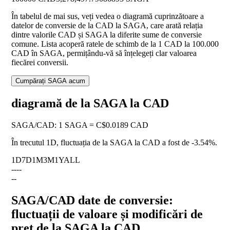
În tabelul de mai sus, veți vedea o diagramă cuprinzătoare a
datelor de conversie de la CAD la SAGA, care arată relația
dintre valorile CAD și SAGA la diferite sume de conversie
comune. Lista acoperă ratele de schimb de la 1 CAD la 100.000
CAD în SAGA, permițându-vă să înțelegeți clar valoarea
fiecărei conversii.
Cumpărați SAGA acum
diagramă de la SAGA la CAD
SAGA
/
CAD
:
1 SAGA = C$0.0189 CAD
În trecutul 1D, fluctuația de la SAGA la CAD a fost de
-3.54%
.
1D
7D
1M
3M
1Y
ALL
--
--
--
SAGA/CAD date de conversie:
fluctuații de valoare și modificări de
preț de la SAGA la CAD