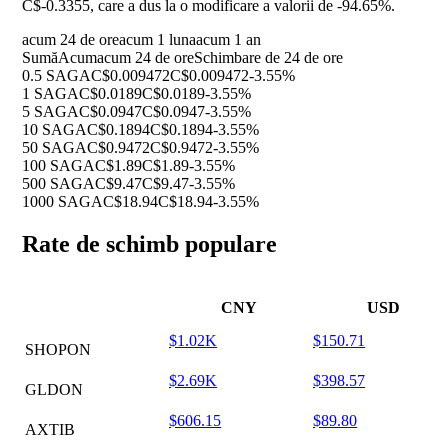
C$-0.3355, care a dus la o modificare a valorii de
-94.65%
.
acum 24 de ore
acum 1 luna
acum 1 an
Sumă
Acum
acum 24 de ore
Schimbare de 24 de ore
0.5 SAGA
C$0.009472
C$0.009472
-3.55%
1 SAGA
C$0.0189
C$0.0189
-3.55%
5 SAGA
C$0.0947
C$0.0947
-3.55%
10 SAGA
C$0.1894
C$0.1894
-3.55%
50 SAGA
C$0.9472
C$0.9472
-3.55%
100 SAGA
C$1.89
C$1.89
-3.55%
500 SAGA
C$9.47
C$9.47
-3.55%
1000 SAGA
C$18.94
C$18.94
-3.55%
Rate de schimb populare
CNY
USD
$1.02K
$150.71
SHOPON
$2.69K
$398.57
GLDON
$606.15
$89.80
AXTIB