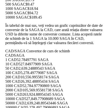
500 SAGA
C$9.47
1000 SAGA
C$18.94
5000 SAGA
C$94.72
10000 SAGA
C$189.45
În tabelul de mai sus, veți vedea un grafic cuprinzător de date de
conversie de la SAGA la CAD, care arată relația dintre valoarea
USD la diferite sume de conversie comune. Lista acoperă ratele
de schimb de la 1 SAGA la 10.000 SAGA în CAD,
permițându-vă să înțelegeți clar valoarea fiecărei conversii.
CAD/SAGA Convertor de curs de schimb
CAD
SAGA
1 CAD
52.78497791 SAGA
10 CAD
527.84977909 SAGA
50 CAD
2,639.24889543 SAGA
100 CAD
5,278.49779087 SAGA
200 CAD
10,556.99558174 SAGA
500 CAD
26,392.48895434 SAGA
1000 CAD
52,784.97790869 SAGA
2000 CAD
105,569.95581738 SAGA
5000 CAD
263,924.88954345 SAGA
10000 CAD
527,849.77908689 SAGA
50000 CAD
2,639,248.89543446 SAGA
100000 CAD
5,278,497.79086893 SAGA