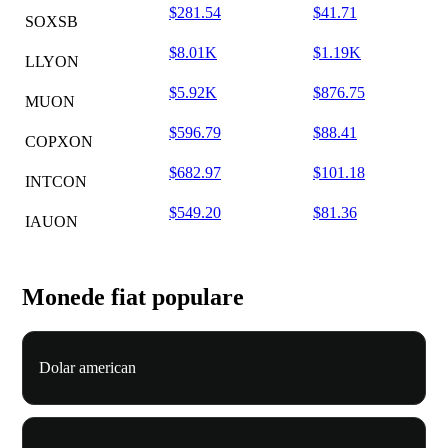
$281.54
$41.71
SOXSB
$8.01K
$1.19K
LLYON
$5.92K
$876.75
MUON
$596.79
$88.41
COPXON
$682.97
$101.18
INTCON
$549.20
$81.36
IAUON
Monede fiat populare
Dolar american