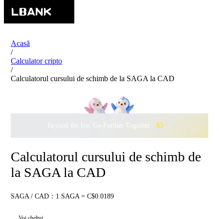
Acasă
/
Calculator cripto
/
Calculatorul cursului de schimb de la SAGA la CAD
Beyond the Ice, Go Further Together ·
$500,000
to Waddle w
Calculatorul cursului de schimb de
la SAGA la CAD
SAGA / CAD：1 SAGA = C$0.0189
Voi cheltui