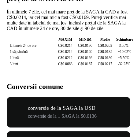
În ultimele 7 zile, cel mai mare preț de la SAGA la CAD a fost
C$0.0214, iar cel mai mic a fost C$0.0169. Puteți verifica mai
multe date în tabelul de mai jos, inclusiv prețul de la SAGA la
CAD în ultimele 24 de ore, 30 de zile și 90 de zile.
MAXIM
MINIM
Medie
Schimbare
Ultimele 24 de ore
C$0.0214
C$0.0190
C$0.0202
-3.55%
1 săptămână
C$0.0214
C$0.0169
C$0.0185
+10.02%
1 lună
C$0.0212
C$0.0166
C$0.0180
+5.59%
3 luni
C$0.0663
C$0.0167
C$0.0217
-32.25%
Conversii comune
conversie de la SAGA la USD
conversie de la 1 SAGA la $0.0136