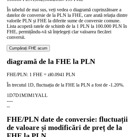
În tabelul de mai sus, veți vedea o diagramă cuprinzătoare a
datelor de conversie de la PLN la FHE, care arată relația dintre
valorile PLN și FHE la diferite sume de conversie comune.
Lista acoperă ratele de schimb de la 1 PLN la 100.000 PLN în
FHE, permițându-vă să înțelegeți clar valoarea fiecărei
conversii.
Cumpărați FHE acum
diagramă de la FHE la PLN
FHE
/
PLN
:
1 FHE = zł0.0941 PLN
În trecutul 1D, fluctuația de la FHE la PLN a fost de
-1.20%
.
1D
7D
1M
3M
1Y
ALL
--
--
--
FHE/PLN date de conversie: fluctuații
de valoare și modificări de preț de la
FHE la PLN