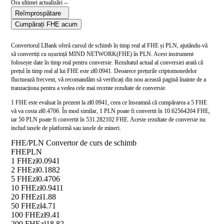
Ora ultimei actualizări --
Reîmprospătare
Cumpărați FHE acum
Convertorul LBank oferă cursul de schimb în timp real al FHE și PLN, ajutându-vă
să convertiți cu ușurință MIND NETWORK(FHE) în PLN. Acest instrument
folosește date în timp real pentru conversie. Rezultatul actual al conversiei arată că
prețul în timp real al lui FHE este zł0.0941. Deoarece prețurile criptomonedelor
fluctuează frecvent, vă recomandăm să verificați din nou această pagină înainte de a
tranzacționa pentru a vedea cele mai recente rezultate de conversie.
1 FHE este evaluat în prezent la zł0.0941, ceea ce înseamnă că cumpărarea a 5 FHE
vă va costa zł0.4706. În mod similar, 1 PLN poate fi convertit în 10.62564204 FHE,
iar 50 PLN poate fi convertit în 531.282102 FHE. Aceste rezultate de conversie nu
includ taxele de platformă sau taxele de mineri.
FHE/PLN Convertor de curs de schimb
FHE
PLN
1 FHE
zł0.0941
2 FHE
zł0.1882
5 FHE
zł0.4706
10 FHE
zł0.9411
20 FHE
zł1.88
50 FHE
zł4.71
100 FHE
zł9.41
200 FHE
zł18.82