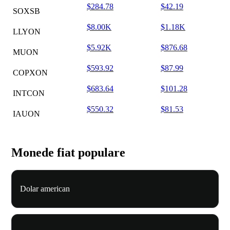
$284.78
$42.19
SOXSB
$8.00K
$1.18K
LLYON
$5.92K
$876.68
MUON
$593.92
$87.99
COPXON
$683.64
$101.28
INTCON
$550.32
$81.53
IAUON
Monede fiat populare
Dolar american