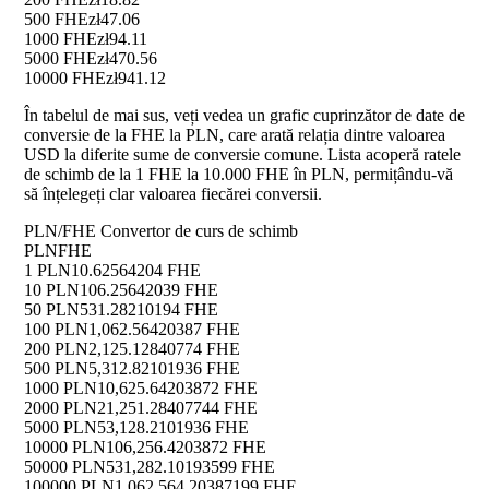
500 FHE
zł47.06
1000 FHE
zł94.11
5000 FHE
zł470.56
10000 FHE
zł941.12
În tabelul de mai sus, veți vedea un grafic cuprinzător de date de
conversie de la FHE la PLN, care arată relația dintre valoarea
USD la diferite sume de conversie comune. Lista acoperă ratele
de schimb de la 1 FHE la 10.000 FHE în PLN, permițându-vă
să înțelegeți clar valoarea fiecărei conversii.
PLN/FHE Convertor de curs de schimb
PLN
FHE
1 PLN
10.62564204 FHE
10 PLN
106.25642039 FHE
50 PLN
531.28210194 FHE
100 PLN
1,062.56420387 FHE
200 PLN
2,125.12840774 FHE
500 PLN
5,312.82101936 FHE
1000 PLN
10,625.64203872 FHE
2000 PLN
21,251.28407744 FHE
5000 PLN
53,128.2101936 FHE
10000 PLN
106,256.4203872 FHE
50000 PLN
531,282.10193599 FHE
100000 PLN
1,062,564.20387199 FHE