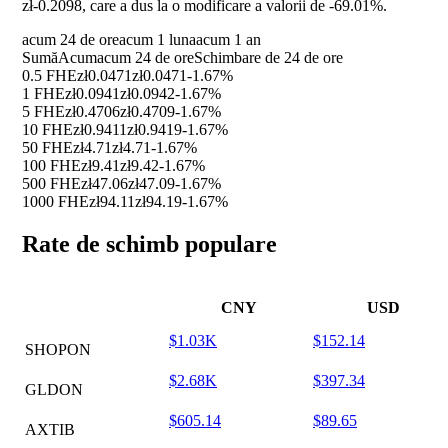
zł-0.2098, care a dus la o modificare a valorii de
-69.01%
.
acum 24 de ore
acum 1 luna
acum 1 an
Sumă
Acum
acum 24 de ore
Schimbare de 24 de ore
0.5 FHE
zł0.0471
zł0.0471
-1.67%
1 FHE
zł0.0941
zł0.0942
-1.67%
5 FHE
zł0.4706
zł0.4709
-1.67%
10 FHE
zł0.9411
zł0.9419
-1.67%
50 FHE
zł4.71
zł4.71
-1.67%
100 FHE
zł9.41
zł9.42
-1.67%
500 FHE
zł47.06
zł47.09
-1.67%
1000 FHE
zł94.11
zł94.19
-1.67%
Rate de schimb populare
CNY
USD
$1.03K
$152.14
SHOPON
$2.68K
$397.34
GLDON
$605.14
$89.65
AXTIB