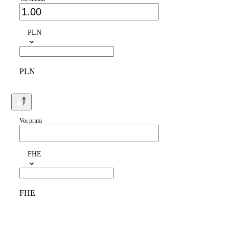
PLN
PLN
Voi primi
FHE
FHE