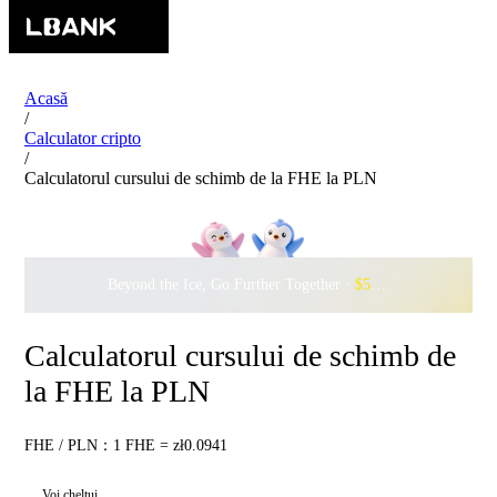
Acasă
/
Calculator cripto
/
Calculatorul cursului de schimb de la FHE la PLN
Beyond the Ice, Go Further Together ·
$500,000
to Waddle w
Calculatorul cursului de schimb de
la FHE la PLN
FHE / PLN：1 FHE = zł0.0941
Voi cheltui