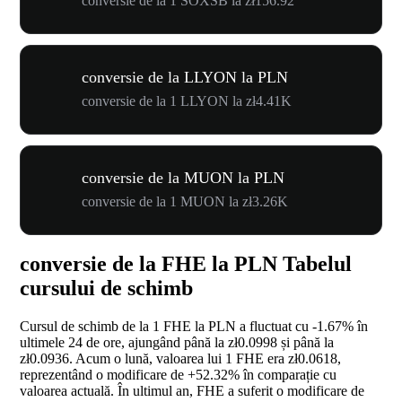
conversie de la 1 SOXSB la zł156.92
conversie de la LLYON la PLN
conversie de la 1 LLYON la zł4.41K
conversie de la MUON la PLN
conversie de la 1 MUON la zł3.26K
conversie de la FHE la PLN Tabelul
cursului de schimb
Cursul de schimb de la 1 FHE la PLN a fluctuat cu
-1.67%
în
ultimele 24 de ore, ajungând până la zł0.0998 și până la
zł0.0936. Acum o lună, valoarea lui 1 FHE era zł0.0618,
reprezentând o modificare de
+52.32%
în comparație cu
valoarea actuală. În ultimul an, FHE a suferit o modificare de