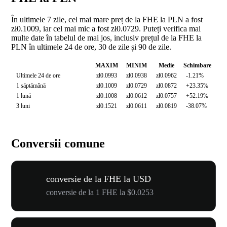
În ultimele 7 zile, cel mai mare preț de la FHE la PLN a fost
zł0.1009, iar cel mai mic a fost zł0.0729. Puteți verifica mai
multe date în tabelul de mai jos, inclusiv prețul de la FHE la
PLN în ultimele 24 de ore, 30 de zile și 90 de zile.
MAXIM
MINIM
Medie
Schimbare
Ultimele 24 de ore
zł0.0993
zł0.0938
zł0.0962
-1.21%
1 săptămână
zł0.1009
zł0.0729
zł0.0872
+23.35%
1 lună
zł0.1008
zł0.0612
zł0.0757
+52.19%
3 luni
zł0.1521
zł0.0611
zł0.0819
-38.07%
Conversii comune
conversie de la FHE la USD
conversie de la 1 FHE la $0.0253