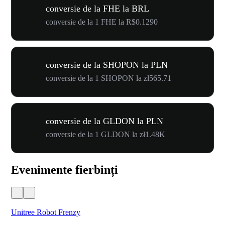
conversie de la FHE la BRL
conversie de la 1 FHE la R$0.1290
conversie de la SHOPON la PLN
conversie de la 1 SHOPON la zł565.71
conversie de la GLDON la PLN
conversie de la 1 GLDON la zł1.48K
Evenimente fierbinți
Unitree Robot Frenzy
$50