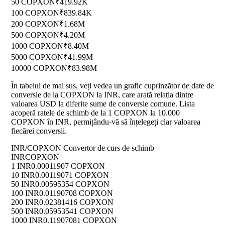
50 COPXON
₹419.92K
100 COPXON
₹839.84K
200 COPXON
₹1.68M
500 COPXON
₹4.20M
1000 COPXON
₹8.40M
5000 COPXON
₹41.99M
10000 COPXON
₹83.98M
În tabelul de mai sus, veți vedea un grafic cuprinzător de date de
conversie de la COPXON la INR, care arată relația dintre
valoarea USD la diferite sume de conversie comune. Lista
acoperă ratele de schimb de la 1 COPXON la 10.000
COPXON în INR, permițându-vă să înțelegeți clar valoarea
fiecărei conversii.
INR/COPXON Convertor de curs de schimb
INR
COPXON
1 INR
0.00011907 COPXON
10 INR
0.00119071 COPXON
50 INR
0.00595354 COPXON
100 INR
0.01190708 COPXON
200 INR
0.02381416 COPXON
500 INR
0.05953541 COPXON
1000 INR
0.11907081 COPXON