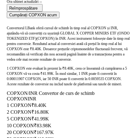
Ora ultimei actualizări --
Reîmprospătare
Cumpărați COPXON acum
Convertorul LBank oferă cursul de schimb în timp real al COPXON și INR,
ajutându-vă să convertiți cu ușurință GLOBAL X COPPER MINERS ETF (ONDO
TOKENIZED ETF)(COPXON) în INR. Acest instrument folosește date în timp real
pentru conversie. Rezultatul actual al conversiei arată că prețul în timp real al lui
COPXON este ₹8.40K. Deoarece prețurile criptomonedelor fluctuează frecvent, vă
recomandăm să verificați din nou această pagină înainte de a tranzacționa pentru a
vedea cele mai recente rezultate de conversie.
1 COPXON este evaluat în prezent la ₹8.40K, ceea ce înseamnă că cumpărarea a 5
COPXON vă va costa ₹41.99K. În mod similar, 1 INR poate fi convertit în
0.00011907 COPXON, iar 50 INR poate fi convertit în 0.0059535 COPXON.
Aceste rezultate de conversie nu includ taxele de platformă sau taxele de mineri.
COPXON/INR Convertor de curs de schimb
COPXON
INR
1 COPXON
₹8.40K
2 COPXON
₹16.80K
5 COPXON
₹41.99K
10 COPXON
₹83.98K
20 COPXON
₹167.97K