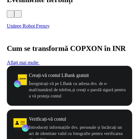
Unitree Robot Frenzy
$50
Cum se transformă COPXON în INR
Aflați mai multe
Creați-vă contul LBank gratuit
Înregistrați-vă pe LBank cu adresa dvs. de e-
mail/numărul de telefon,și creați o parolă sigură pentru
a vă proteja contul
Verificați-vă contul
Introduceți informațiile dvs. personale și încărcați un
act de identitate valid cu fotografie pentru verificarea