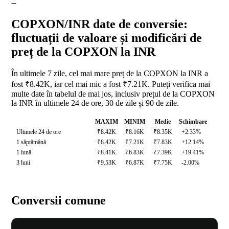
--
COPXON/INR date de conversie:
fluctuații de valoare și modificări de
preț de la COPXON la INR
În ultimele 7 zile, cel mai mare preț de la COPXON la INR a
fost ₹8.42K, iar cel mai mic a fost ₹7.21K. Puteți verifica mai
multe date în tabelul de mai jos, inclusiv prețul de la COPXON
la INR în ultimele 24 de ore, 30 de zile și 90 de zile.
MAXIM
MINIM
Medie
Schimbare
Ultimele 24 de ore
₹8.42K
₹8.16K
₹8.35K
+2.33%
1 săptămână
₹8.42K
₹7.21K
₹7.83K
+12.14%
1 lună
₹8.41K
₹6.83K
₹7.39K
+19.41%
3 luni
₹9.53K
₹6.87K
₹7.75K
-2.00%
Conversii comune