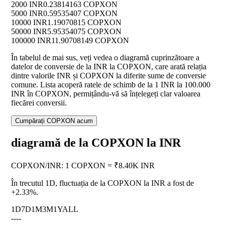
2000 INR
0.23814163 COPXON
5000 INR
0.59535407 COPXON
10000 INR
1.19070815 COPXON
50000 INR
5.95354075 COPXON
100000 INR
11.90708149 COPXON
În tabelul de mai sus, veți vedea o diagramă cuprinzătoare a
datelor de conversie de la INR la COPXON, care arată relația
dintre valorile INR și COPXON la diferite sume de conversie
comune. Lista acoperă ratele de schimb de la 1 INR la 100.000
INR în COPXON, permițându-vă să înțelegeți clar valoarea
fiecărei conversii.
Cumpărați COPXON acum
diagramă de la COPXON la INR
COPXON
/
INR
:
1 COPXON = ₹8.40K INR
În trecutul 1D, fluctuația de la COPXON la INR a fost de
+2.33%
.
1D
7D
1M
3M
1Y
ALL
--
--