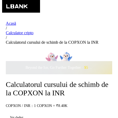
Acasă
/
Calculator cripto
/
Calculatorul cursului de schimb de la COPXON la INR
Beyond the Ice, Go Further Together ·
$500,000
to Waddle w
Calculatorul cursului de schimb de
la COPXON la INR
COPXON / INR：1 COPXON = ₹8.40K
Voi cheltui