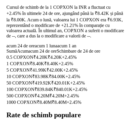
Cursul de schimb de la 1 COPXON la INR a fluctuat cu
+2.45%
în ultimele 24 de ore, ajungând până la ₹8.42K și până
la ₹8.00K. Acum o lună, valoarea lui 1 COPXON era ₹6.93K,
reprezentând o modificare de
+21.21%
în comparație cu
valoarea actuală. În ultimul an, COPXON a suferit o modificare
de
--
, care a dus la o modificare a valorii de
--
.
acum 24 de ore
acum 1 luna
acum 1 an
Sumă
Acum
acum 24 de ore
Schimbare de 24 de ore
0.5 COPXON
₹4.20K
₹4.20K
+2.45%
1 COPXON
₹8.40K
₹8.40K
+2.45%
5 COPXON
₹41.99K
₹42.00K
+2.45%
10 COPXON
₹83.98K
₹84.00K
+2.45%
50 COPXON
₹419.92K
₹420.01K
+2.45%
100 COPXON
₹839.84K
₹840.01K
+2.45%
500 COPXON
₹4.20M
₹4.20M
+2.45%
1000 COPXON
₹8.40M
₹8.40M
+2.45%
Rate de schimb populare