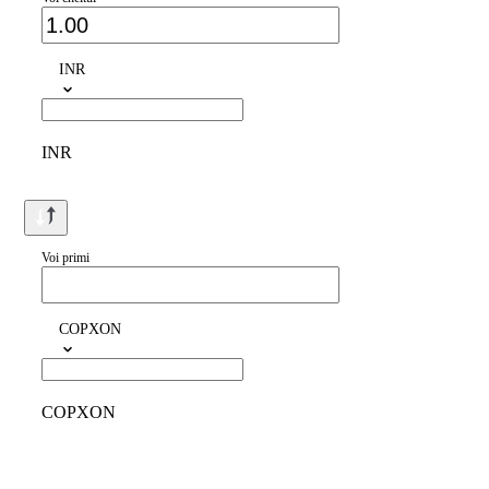
INR
INR
Voi primi
COPXON
COPXON