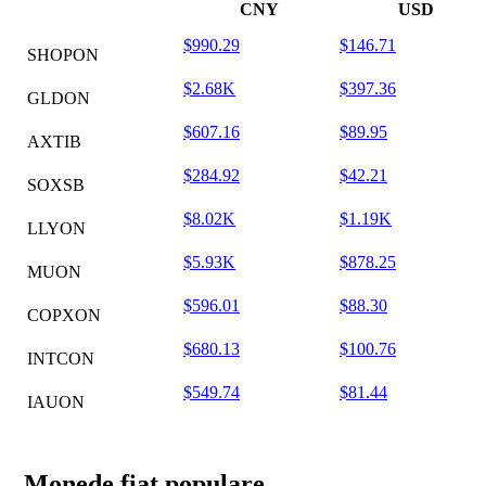
CNY
USD
$990.29
$146.71
SHOPON
$2.68K
$397.36
GLDON
$607.16
$89.95
AXTIB
$284.92
$42.21
SOXSB
$8.02K
$1.19K
LLYON
$5.93K
$878.25
MUON
$596.01
$88.30
COPXON
$680.13
$100.76
INTCON
$549.74
$81.44
IAUON
Monede fiat populare