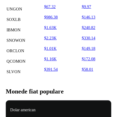
$67.32
$9.97
UNGON
$986.38
$146.13
SOXLB
$1.63K
$240.82
IBMON
$2.23K
$330.14
SNOWON
$1.01K
$149.18
ORCLON
$1.16K
$172.08
QCOMON
$391.54
$58.01
SLVON
Monede fiat populare
Dolar american