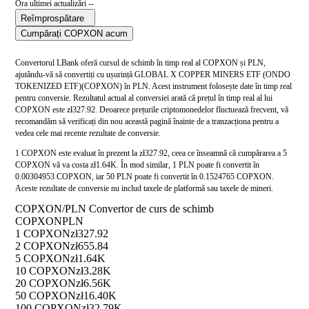
Ora ultimei actualizări --
Reîmprospătare
Cumpărați COPXON acum
Convertorul LBank oferă cursul de schimb în timp real al COPXON și PLN,
ajutându-vă să convertiți cu ușurință GLOBAL X COPPER MINERS ETF (ONDO
TOKENIZED ETF)(COPXON) în PLN. Acest instrument folosește date în timp real
pentru conversie. Rezultatul actual al conversiei arată că prețul în timp real al lui
COPXON este zł327.92. Deoarece prețurile criptomonedelor fluctuează frecvent, vă
recomandăm să verificați din nou această pagină înainte de a tranzacționa pentru a
vedea cele mai recente rezultate de conversie.
1 COPXON este evaluat în prezent la zł327.92, ceea ce înseamnă că cumpărarea a 5
COPXON vă va costa zł1.64K. În mod similar, 1 PLN poate fi convertit în
0.00304953 COPXON, iar 50 PLN poate fi convertit în 0.1524765 COPXON.
Aceste rezultate de conversie nu includ taxele de platformă sau taxele de mineri.
COPXON/PLN Convertor de curs de schimb
COPXON
PLN
1 COPXON
zł327.92
2 COPXON
zł655.84
5 COPXON
zł1.64K
10 COPXON
zł3.28K
20 COPXON
zł6.56K
50 COPXON
zł16.40K
100 COPXON
zł32.79K