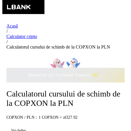
Acasă
/
Calculator cripto
/
Calculatorul cursului de schimb de la COPXON la PLN
Beyond the Ice, Go Further Together ·
$500,000
to Waddle w
Calculatorul cursului de schimb de
la COPXON la PLN
COPXON / PLN：1 COPXON = zł327.92
Voi cheltui