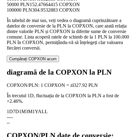
50000 PLN
152.47664415 COPXON
100000 PLN
304.9532883 COPXON
În tabelul de mai sus, veți vedea o diagramă cuprinzătoare a
datelor de conversie de la PLN la COPXON, care arată relația
dintre valorile PLN și COPXON la diferite sume de conversie
comune. Lista acoperă ratele de schimb de la 1 PLN la 100.000
PLN în COPXON, permițându-vă să înțelegeți clar valoarea
fiecărei conversii.
Cumpărați COPXON acum
diagramă de la COPXON la PLN
COPXON
/
PLN
:
1 COPXON = zł327.92 PLN
În trecutul 1D, fluctuația de la COPXON la PLN a fost de
+2.46%
.
1D
7D
1M
3M
1Y
ALL
--
--
--
COPXON/PLN date de conversie: