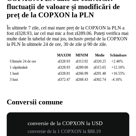
fluctuații de valoare și modificări de
preț de la COPXON la PLN
În ultimele 7 zile, cel mai mare preț de la COPXON la PLN a
fost zł328.93, iar cel mai mic a fost zł289.06. Puteți verifica mai
multe date în tabelul de mai jos, inclusiv prețul de la COPXON
la PLN în ultimele 24 de ore, 30 de zile și 90 de zile.
MAXIM
MINIM
Medie
Schimbare
Ultimele 24 de ore
zł328.93
zł313.92
zł320.25
+2.46%
1 săptămână
zł328.93
zł289.06
zł315.65
+12.16%
1 lună
zł328.81
zł266.99
zł291.48
+16.55%
3 luni
zł372.47
zł268.43
zł302.74
-4.16%
Conversii comune
conversie de la COPXON la USD
conversie de la 1 COPXON la $88.19