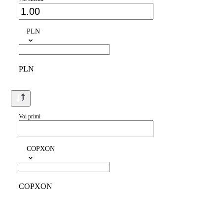
PLN
PLN
Voi primi
COPXON
COPXON