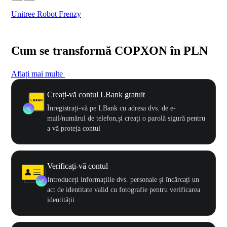
Unitree Robot Frenzy
$50
Cum se transformă COPXON în PLN
Aflați mai multe
Creați-vă contul LBank gratuit
Înregistrați-vă pe LBank cu adresa dvs. de e-
mail/numărul de telefon,și creați o parolă sigură pentru
a vă proteja contul
Verificați-vă contul
Introduceți informațiile dvs. personale și încărcați un
act de identitate valid cu fotografie pentru verificarea
identității