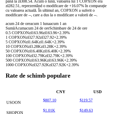
până la zł308.54. Acum o lună, valoarea lui 1 COPXON era
zł282.51, reprezentând o modificare de
+16.07%
în comparație
cu valoarea actuală. În ultimul an, COPXON a suferit o
modificare de
--
, care a dus la o modificare a valorii de
--
.
acum 24 de ore
acum 1 luna
acum 1 an
Sumă
Acum
acum 24 de ore
Schimbare de 24 de ore
0.5 COPXON
zł163.96
zł163.96
+2.39%
1 COPXON
zł327.92
zł327.92
+2.39%
5 COPXON
zł1.64K
zł1.64K
+2.39%
10 COPXON
zł3.28K
zł3.28K
+2.39%
50 COPXON
zł16.40K
zł16.40K
+2.39%
100 COPXON
zł32.79K
zł32.79K
+2.39%
500 COPXON
zł163.96K
zł163.96K
+2.39%
1000 COPXON
zł327.92K
zł327.92K
+2.39%
Rate de schimb populare
CNY
USD
$807.10
$119.57
USOON
$1.01K
$149.63
SHOPON