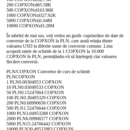
200 COPXON
zł65.58K
500 COPXON
zł163.96K
1000 COPXON
zł327.92K
5000 COPXON
zł1.64M
10000 COPXON
zł3.28M
În tabelul de mai sus, veți vedea un grafic cuprinzător de date de
conversie de la COPXON la PLN, care arată relația dintre
valoarea USD la diferite sume de conversie comune. Lista
acoperă ratele de schimb de la 1 COPXON la 10.000
COPXON în PLN, permițându-vă să înțelegeți clar valoarea
fiecărei conversii.
PLN/COPXON Convertor de curs de schimb
PLN
COPXON
1 PLN
0.00304953 COPXON
10 PLN
0.03049533 COPXON
50 PLN
0.15247664 COPXON
100 PLN
0.30495329 COPXON
200 PLN
0.60990658 COPXON
500 PLN
1.52476644 COPXON
1000 PLN
3.04953288 COPXON
2000 PLN
6.09906577 COPXON
5000 PLN
15.24766442 COPXON
10000 PLN
30.49532883 COPXON