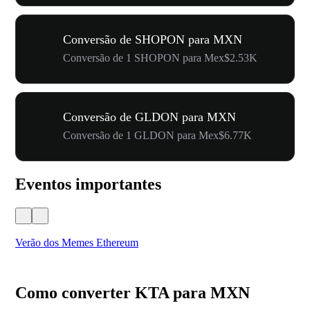
Conversão de SHOPON para MXN
Conversão de 1 SHOPON para Mex$2.53K
Conversão de GLDON para MXN
Conversão de 1 GLDON para Mex$6.77K
Eventos importantes
Verão dos Memes Ethereum
Ca
Como converter KTA para MXN