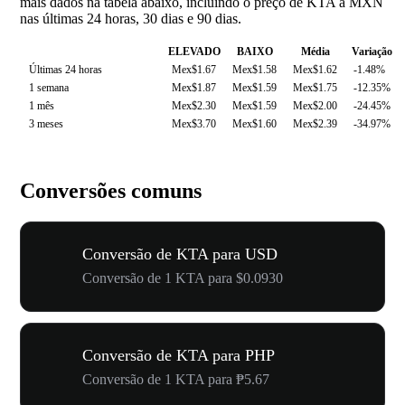
mais dados na tabela abaixo, incluindo o preço de KTA a MXN
nas últimas 24 horas, 30 dias e 90 dias.
ELEVADO
BAIXO
Média
Variação
Últimas 24 horas
Mex$1.67
Mex$1.58
Mex$1.62
-1.48%
1 semana
Mex$1.87
Mex$1.59
Mex$1.75
-12.35%
1 mês
Mex$2.30
Mex$1.59
Mex$2.00
-24.45%
3 meses
Mex$3.70
Mex$1.60
Mex$2.39
-34.97%
Conversões comuns
Conversão de KTA para USD
Conversão de 1 KTA para $0.0930
Conversão de KTA para PHP
Conversão de 1 KTA para ₱5.67