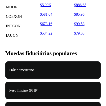
$5.99K
$886.65
MUON
$581.04
$85.95
COPXON
$673.16
$99.58
INTCON
$534.22
$79.03
IAUON
Moedas fiduciárias populares
Dólar americano
Peso filipino (PHP)