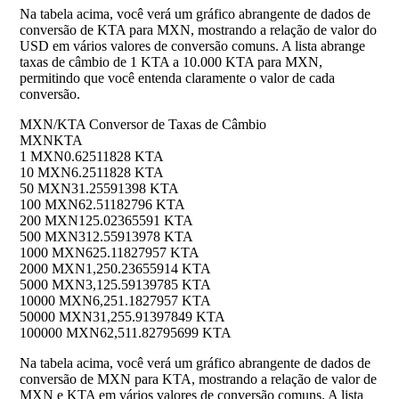
Na tabela acima, você verá um gráfico abrangente de dados de
conversão de KTA para MXN, mostrando a relação de valor do
USD em vários valores de conversão comuns. A lista abrange
taxas de câmbio de 1 KTA a 10.000 KTA para MXN,
permitindo que você entenda claramente o valor de cada
conversão.
MXN/KTA Conversor de Taxas de Câmbio
MXN
KTA
1 MXN
0.62511828 KTA
10 MXN
6.2511828 KTA
50 MXN
31.25591398 KTA
100 MXN
62.51182796 KTA
200 MXN
125.02365591 KTA
500 MXN
312.55913978 KTA
1000 MXN
625.11827957 KTA
2000 MXN
1,250.23655914 KTA
5000 MXN
3,125.59139785 KTA
10000 MXN
6,251.1827957 KTA
50000 MXN
31,255.91397849 KTA
100000 MXN
62,511.82795699 KTA
Na tabela acima, você verá um gráfico abrangente de dados de
conversão de MXN para KTA, mostrando a relação de valor de
MXN e KTA em vários valores de conversão comuns. A lista