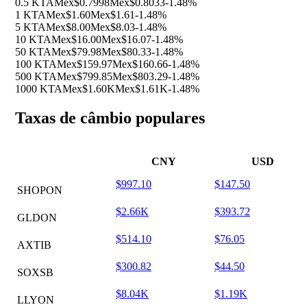
0.5 KTA
Mex$0.7998
Mex$0.8033
-1.48%
1 KTA
Mex$1.60
Mex$1.61
-1.48%
5 KTA
Mex$8.00
Mex$8.03
-1.48%
10 KTA
Mex$16.00
Mex$16.07
-1.48%
50 KTA
Mex$79.98
Mex$80.33
-1.48%
100 KTA
Mex$159.97
Mex$160.66
-1.48%
500 KTA
Mex$799.85
Mex$803.29
-1.48%
1000 KTA
Mex$1.60K
Mex$1.61K
-1.48%
Taxas de câmbio populares
CNY
USD
$997.10
$147.50
SHOPON
$2.66K
$393.72
GLDON
$514.10
$76.05
AXTIB
$300.82
$44.50
SOXSB
$8.04K
$1.19K
LLYON