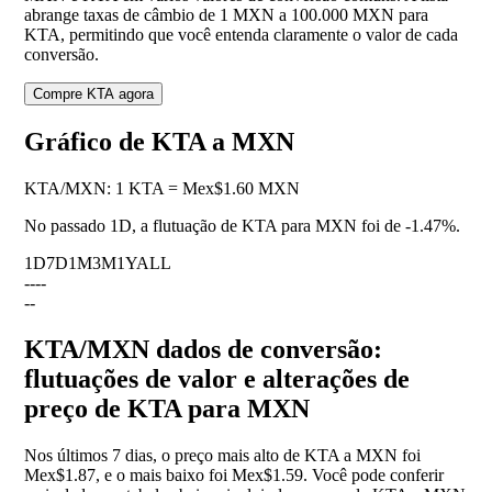
abrange taxas de câmbio de 1 MXN a 100.000 MXN para
KTA, permitindo que você entenda claramente o valor de cada
conversão.
Compre KTA agora
Gráfico de KTA a MXN
KTA
/
MXN
:
1 KTA = Mex$1.60 MXN
No passado 1D, a flutuação de KTA para MXN foi de
-1.47%
.
1D
7D
1M
3M
1Y
ALL
--
--
--
KTA/MXN dados de conversão:
flutuações de valor e alterações de
preço de KTA para MXN
Nos últimos 7 dias, o preço mais alto de KTA a MXN foi
Mex$1.87, e o mais baixo foi Mex$1.59. Você pode conferir