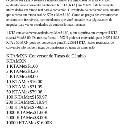
O conversor LBank fornece a taxa de câmbio em tempo real de KTA e MXN,
ajudando você a converter facilmente KEETA(KTA) em MXN. Esta ferramenta
utiliza dados em tempo real para a conversão. O resultado da conversão atual mostra
que o preço em tempo real de KTA é Mex$1.60. Como os preços das criptomoedas
oscilam com frequência, recomendamos que você consulte esta página antes de
negociar para ver os resultados de conversão mais recentes.
1 KTA está atualmente avaliado em Mex$1.60, o que significa que comprar 5 KTA
custará Mex$8.00. Da mesma forma, 1 MXN pode ser convertido para 0.62511828
KTA e 50 MXN pode ser convertido para 31.255914 KTA. Esses resultados de
conversão não incluem taxas de plataforma ou taxas de mineração.
KTA/MXN Conversor de Taxas de Câmbio
KTA
MXN
1 KTA
Mex$1.60
2 KTA
Mex$3.20
5 KTA
Mex$8.00
10 KTA
Mex$16.00
20 KTA
Mex$31.99
50 KTA
Mex$79.98
100 KTA
Mex$159.97
200 KTA
Mex$319.94
500 KTA
Mex$799.85
1000 KTA
Mex$1.60K
5000 KTA
Mex$8.00K
10000 KTA
Mex$16.00K