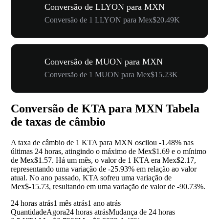
Conversão de LLYON para MXN
Conversão de 1 LLYON para Mex$20.49K
Conversão de MUON para MXN
Conversão de 1 MUON para Mex$15.23K
Conversão de KTA para MXN Tabela
de taxas de câmbio
A taxa de câmbio de 1 KTA para MXN oscilou
-1.48%
nas
últimas 24 horas, atingindo o máximo de Mex$1.69 e o mínimo
de Mex$1.57. Há um mês, o valor de 1 KTA era Mex$2.17,
representando uma variação de
-25.93%
em relação ao valor
atual. No ano passado, KTA sofreu uma variação de
Mex$-15.73, resultando em uma variação de valor de
-90.73%
.
24 horas atrás
1 mês atrás
1 ano atrás
Quantidade
Agora
24 horas atrás
Mudança de 24 horas