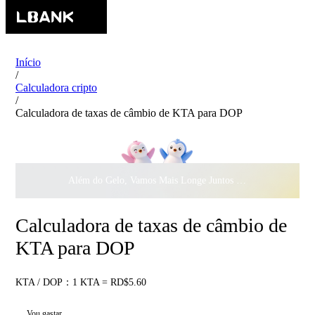
Início
/
Calculadora cripto
/
Calculadora de taxas de câmbio de KTA para DOP
Além do Gelo, Vamos Mais Longe Juntos ·
$500.000
ao Dar 
Calculadora de taxas de câmbio de
KTA para DOP
KTA / DOP：1 KTA = RD$5.60
Vou gastar