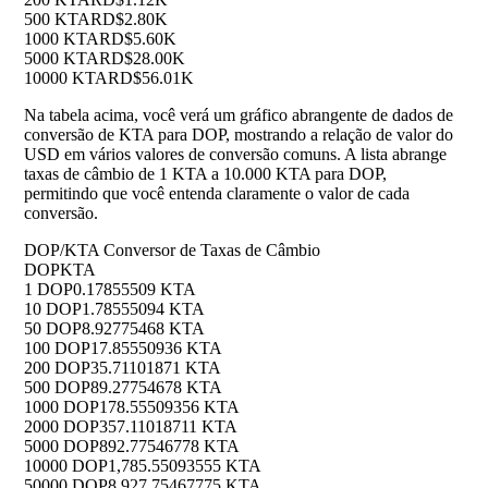
500 KTA
RD$2.80K
1000 KTA
RD$5.60K
5000 KTA
RD$28.00K
10000 KTA
RD$56.01K
Na tabela acima, você verá um gráfico abrangente de dados de
conversão de KTA para DOP, mostrando a relação de valor do
USD em vários valores de conversão comuns. A lista abrange
taxas de câmbio de 1 KTA a 10.000 KTA para DOP,
permitindo que você entenda claramente o valor de cada
conversão.
DOP/KTA Conversor de Taxas de Câmbio
DOP
KTA
1 DOP
0.17855509 KTA
10 DOP
1.78555094 KTA
50 DOP
8.92775468 KTA
100 DOP
17.85550936 KTA
200 DOP
35.71101871 KTA
500 DOP
89.27754678 KTA
1000 DOP
178.55509356 KTA
2000 DOP
357.11018711 KTA
5000 DOP
892.77546778 KTA
10000 DOP
1,785.55093555 KTA
50000 DOP
8,927.75467775 KTA