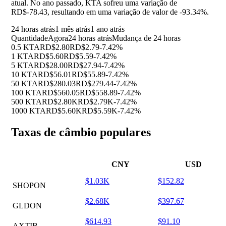
atual. No ano passado, KTA sofreu uma variação de
RD$-78.43, resultando em uma variação de valor de
-93.34%
.
24 horas atrás
1 mês atrás
1 ano atrás
Quantidade
Agora
24 horas atrás
Mudança de 24 horas
0.5 KTA
RD$2.80
RD$2.79
-7.42%
1 KTA
RD$5.60
RD$5.59
-7.42%
5 KTA
RD$28.00
RD$27.94
-7.42%
10 KTA
RD$56.01
RD$55.89
-7.42%
50 KTA
RD$280.03
RD$279.44
-7.42%
100 KTA
RD$560.05
RD$558.89
-7.42%
500 KTA
RD$2.80K
RD$2.79K
-7.42%
1000 KTA
RD$5.60K
RD$5.59K
-7.42%
Taxas de câmbio populares
CNY
USD
$1.03K
$152.82
SHOPON
$2.68K
$397.67
GLDON
$614.93
$91.10
AXTIB