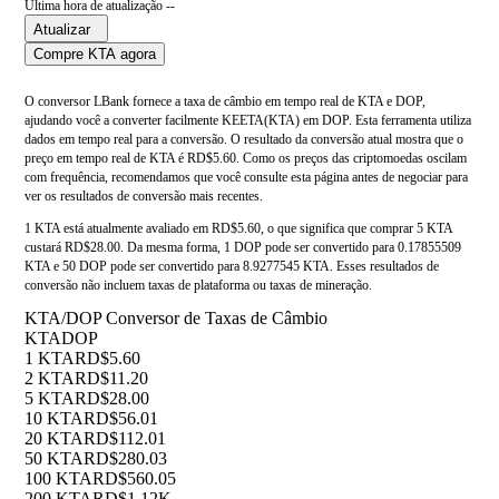
Última hora de atualização --
Atualizar
Compre KTA agora
O conversor LBank fornece a taxa de câmbio em tempo real de KTA e DOP,
ajudando você a converter facilmente KEETA(KTA) em DOP. Esta ferramenta utiliza
dados em tempo real para a conversão. O resultado da conversão atual mostra que o
preço em tempo real de KTA é RD$5.60. Como os preços das criptomoedas oscilam
com frequência, recomendamos que você consulte esta página antes de negociar para
ver os resultados de conversão mais recentes.
1 KTA está atualmente avaliado em RD$5.60, o que significa que comprar 5 KTA
custará RD$28.00. Da mesma forma, 1 DOP pode ser convertido para 0.17855509
KTA e 50 DOP pode ser convertido para 8.9277545 KTA. Esses resultados de
conversão não incluem taxas de plataforma ou taxas de mineração.
KTA/DOP Conversor de Taxas de Câmbio
KTA
DOP
1 KTA
RD$5.60
2 KTA
RD$11.20
5 KTA
RD$28.00
10 KTA
RD$56.01
20 KTA
RD$112.01
50 KTA
RD$280.03
100 KTA
RD$560.05
200 KTA
RD$1.12K