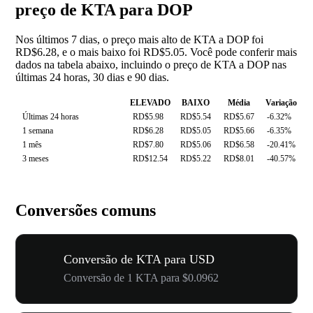
preço de KTA para DOP
Nos últimos 7 dias, o preço mais alto de KTA a DOP foi
RD$6.28, e o mais baixo foi RD$5.05. Você pode conferir mais
dados na tabela abaixo, incluindo o preço de KTA a DOP nas
últimas 24 horas, 30 dias e 90 dias.
ELEVADO
BAIXO
Média
Variação
Últimas 24 horas
RD$5.98
RD$5.54
RD$5.67
-6.32%
1 semana
RD$6.28
RD$5.05
RD$5.66
-6.35%
1 mês
RD$7.80
RD$5.06
RD$6.58
-20.41%
3 meses
RD$12.54
RD$5.22
RD$8.01
-40.57%
Conversões comuns
Conversão de KTA para USD
Conversão de 1 KTA para $0.0962