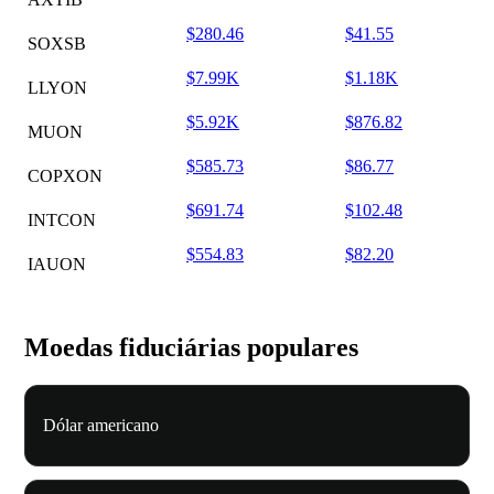
$280.46
$41.55
SOXSB
$7.99K
$1.18K
LLYON
$5.92K
$876.82
MUON
$585.73
$86.77
COPXON
$691.74
$102.48
INTCON
$554.83
$82.20
IAUON
Moedas fiduciárias populares
Dólar americano