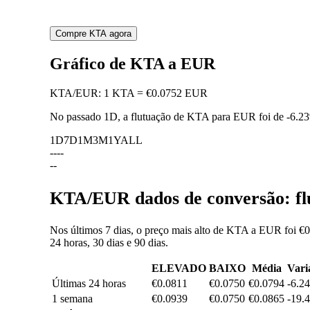
Compre KTA agora
Gráfico de KTA a EUR
KTA
/
EUR
:
1 KTA = €0.0752 EUR
No passado 1D, a flutuação de KTA para EUR foi de
-6.2
1D
7D
1M
3M
1Y
ALL
--
--
--
KTA/EUR dados de conversão: flu
Nos últimos 7 dias, o preço mais alto de KTA a EUR foi €0
24 horas, 30 dias e 90 dias.
ELEVADO
BAIXO
Média
Vari
Últimas 24 horas
€0.0811
€0.0750
€0.0794
-6.2
1 semana
€0.0939
€0.0750
€0.0865
-19.