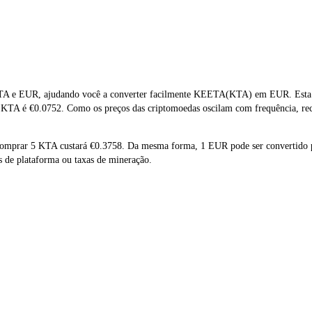
TA e EUR, ajudando você a converter facilmente KEETA(KTA) em EUR. Esta fe
e KTA é €0.0752. Como os preços das criptomoedas oscilam com frequência, re
e comprar 5 KTA custará €0.3758. Da mesma forma, 1 EUR pode ser convertido
 de plataforma ou taxas de mineração.