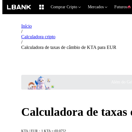
Comprar Cripto
Mercados
Futuros
Início
/
Calculadora cripto
/
Calculadora de taxas de câmbio de KTA para EUR
Além do Gel
Calculadora de taxa
KTA / EUR：1 KTA = €0.0752