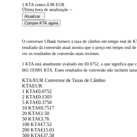
1 KTA contra 0.08 EUR
Última hora de atualização --
Atualizar
Compre KTA agora
O conversor LBank fornece a taxa de câmbio em tempo real de K
resultado da conversão atual mostra que o preço em tempo real d
ver os resultados de conversão mais recentes.
1 KTA está atualmente avaliado em €0.0752, o que significa qu
665.193901 KTA. Esses resultados de conversão não incluem taxas
KTA/EUR Conversor de Taxas de Câmbio
KTA
EUR
1 KTA
€0.0752
2 KTA
€0.1503
5 KTA
€0.3758
10 KTA
€0.7517
20 KTA
€1.50
50 KTA
€3.76
100 KTA
€7.52
200 KTA
€15.03
500 KTA
€37.58