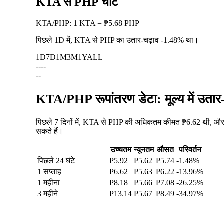
KTA से PHP चार्ट
KTA
/
PHP
:
1 KTA = ₱5.68 PHP
पिछले 1D में, KTA से PHP का उतार-चढ़ाव
-1.48%
था।
1D
7D
1M
3M
1Y
ALL
--
--
--
KTA/PHP रूपांतरण डेटा: मूल्य में उता
पिछले 7 दिनों में, KTA से PHP की अधिकतम कीमत ₱6.62 थी, और न
सकते हैं।
उच्चतम
न्यूनतम
औसत
परिवर्तन
पिछले 24 घंटे
₱5.92
₱5.62
₱5.74
-1.48%
1 सप्ताह
₱6.62
₱5.63
₱6.22
-13.96%
1 महीना
₱8.18
₱5.66
₱7.08
-26.25%
3 महीने
₱13.14
₱5.67
₱8.49
-34.97%