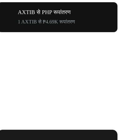
AXTIB से PHP रूपांतरण
1 AXTIB से ₱4.69K रूपांतरण
WOOF, QUI