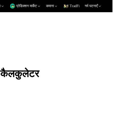
न
प्रेडिक्शन मार्केट
कमाना
TradFi
गर्म घटनाएँ
कैलकुलेटर