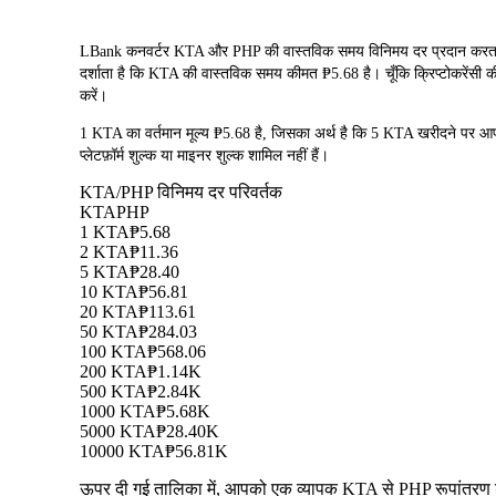
LBank कनवर्टर KTA और PHP की वास्तविक समय विनिमय दर प्रदान करता ह
दर्शाता है कि KTA की वास्तविक समय कीमत ₱5.68 है। चूँकि क्रिप्टोकरेंसी क
करें।
1 KTA का वर्तमान मूल्य ₱5.68 है, जिसका अर्थ है कि 5 KTA खरीदने पर
प्लेटफ़ॉर्म शुल्क या माइनर शुल्क शामिल नहीं हैं।
KTA/PHP विनिमय दर परिवर्तक
KTA
PHP
1 KTA
₱5.68
2 KTA
₱11.36
5 KTA
₱28.40
10 KTA
₱56.81
20 KTA
₱113.61
50 KTA
₱284.03
100 KTA
₱568.06
200 KTA
₱1.14K
500 KTA
₱2.84K
1000 KTA
₱5.68K
5000 KTA
₱28.40K
10000 KTA
₱56.81K
ऊपर दी गई तालिका में, आपको एक व्यापक KTA से PHP रूपांतरण डेट