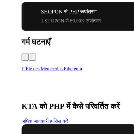
SHOPON से PHP रूपांतरण
1 SHOPON से ₱9.00K रूपांतरण
गर्म घटनाएँ
L’Été des Memecoins Ethereum
KTA को PHP में कैसे परिवर्तित करें
अधिक जानकारी हासिल करें