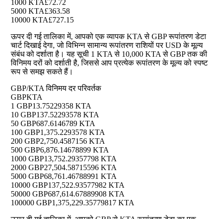
1000 KTA
£72.72
5000 KTA
£363.58
10000 KTA
£727.15
ऊपर दी गई तालिका में, आपको एक व्यापक KTA से GBP रूपांतरण डेटा
चार्ट दिखाई देगा, जो विभिन्न सामान्य रूपांतरण राशियों पर USD के मूल्य
संबंध को दर्शाता है। यह सूची 1 KTA से 10,000 KTA से GBP तक की
विनिमय दरों को दर्शाती है, जिससे आप प्रत्येक रूपांतरण के मूल्य को स्पष्ट
रूप से समझ सकते हैं।
GBP/KTA विनिमय दर परिवर्तक
GBP
KTA
1 GBP
13.75229358 KTA
10 GBP
137.52293578 KTA
50 GBP
687.6146789 KTA
100 GBP
1,375.2293578 KTA
200 GBP
2,750.4587156 KTA
500 GBP
6,876.14678899 KTA
1000 GBP
13,752.29357798 KTA
2000 GBP
27,504.58715596 KTA
5000 GBP
68,761.46788991 KTA
10000 GBP
137,522.93577982 KTA
50000 GBP
687,614.67889908 KTA
100000 GBP
1,375,229.35779817 KTA