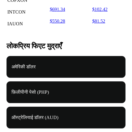
COPXON
$691.34
$102.42
INTCON
$550.28
$81.52
IAUON
लोकप्रिय फिएट मुद्राएँ
अमेरिकी डॉलर
फ़िलीपीनी पेसो (PHP)
ऑस्ट्रेलियाई डॉलर (AUD)