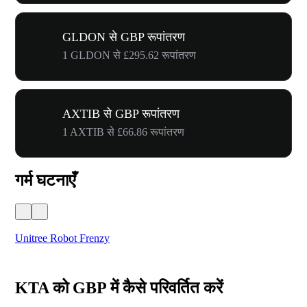
GLDON से GBP रूपांतरण
1 GLDON से £295.62 रूपांतरण
AXTIB से GBP रूपांतरण
1 AXTIB से £66.86 रूपांतरण
गर्म घटनाएँ
Unitree Robot Frenzy
$50
KTA को GBP में कैसे परिवर्तित करें