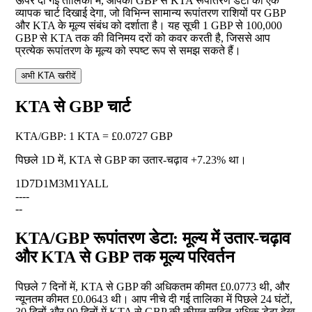
ऊपर दी गई तालिका में, आपको GBP से KTA रूपांतरण डेटा का एक
व्यापक चार्ट दिखाई देगा, जो विभिन्न सामान्य रूपांतरण राशियों पर GBP
और KTA के मूल्य संबंध को दर्शाता है। यह सूची 1 GBP से 100,000
GBP से KTA तक की विनिमय दरों को कवर करती है, जिससे आप
प्रत्येक रूपांतरण के मूल्य को स्पष्ट रूप से समझ सकते हैं।
अभी KTA खरीदें
KTA से GBP चार्ट
KTA
/
GBP
:
1 KTA = £0.0727 GBP
पिछले 1D में, KTA से GBP का उतार-चढ़ाव
+7.23%
था।
1D
7D
1M
3M
1Y
ALL
--
--
--
KTA/GBP रूपांतरण डेटा: मूल्य में उतार-चढ़ाव
और KTA से GBP तक मूल्य परिवर्तन
पिछले 7 दिनों में, KTA से GBP की अधिकतम कीमत £0.0773 थी, और
न्यूनतम कीमत £0.0643 थी। आप नीचे दी गई तालिका में पिछले 24 घंटों,
30 दिनों और 90 दिनों में KTA से GBP की कीमत सहित अधिक डेटा देख