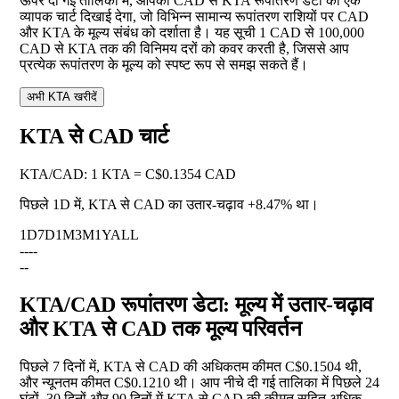
ऊपर दी गई तालिका में, आपको CAD से KTA रूपांतरण डेटा का एक
व्यापक चार्ट दिखाई देगा, जो विभिन्न सामान्य रूपांतरण राशियों पर CAD
और KTA के मूल्य संबंध को दर्शाता है। यह सूची 1 CAD से 100,000
CAD से KTA तक की विनिमय दरों को कवर करती है, जिससे आप
प्रत्येक रूपांतरण के मूल्य को स्पष्ट रूप से समझ सकते हैं।
अभी KTA खरीदें
KTA से CAD चार्ट
KTA
/
CAD
:
1 KTA = C$0.1354 CAD
पिछले 1D में, KTA से CAD का उतार-चढ़ाव
+8.47%
था।
1D
7D
1M
3M
1Y
ALL
--
--
--
KTA/CAD रूपांतरण डेटा: मूल्य में उतार-चढ़ाव
और KTA से CAD तक मूल्य परिवर्तन
पिछले 7 दिनों में, KTA से CAD की अधिकतम कीमत C$0.1504 थी,
और न्यूनतम कीमत C$0.1210 थी। आप नीचे दी गई तालिका में पिछले 24
घंटों, 30 दिनों और 90 दिनों में KTA से CAD की कीमत सहित अधिक