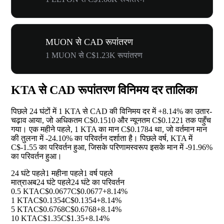
MUON से CAD रूपांतरण
1 MUON से C$1.23K रूपांतरण
KTA से CAD रूपांतरण विनिमय दर तालिका
पिछले 24 घंटों में 1 KTA से CAD की विनिमय दर में
+8.14%
का उतार-
चढ़ाव आया, जो अधिकतम C$0.1510 और न्यूनतम C$0.1221 तक पहुँच
गया। एक महीने पहले, 1 KTA का मान C$0.1784 था, जो वर्तमान मान
की तुलना में
-24.10%
का परिवर्तन दर्शाता है। पिछले वर्ष, KTA में
C$-1.55 का परिवर्तन हुआ, जिसके परिणामस्वरूप इसके मान में
-91.96%
का परिवर्तन हुआ।
24 घंटे पहले
1 महीना पहले
1 वर्ष पहले
मात्रा
अब
24 घंटे पहले
24 घंटे का परिवर्तन
0.5 KTA
C$0.0677
C$0.0677
+8.14%
1 KTA
C$0.1354
C$0.1354
+8.14%
5 KTA
C$0.6768
C$0.6768
+8.14%
10 KTA
C$1.35
C$1.35
+8.14%