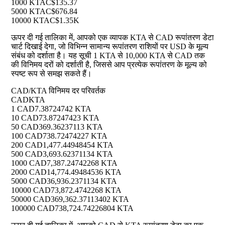
1000 KTA
C$135.37
5000 KTA
C$676.84
10000 KTA
C$1.35K
ऊपर दी गई तालिका में, आपको एक व्यापक KTA से CAD रूपांतरण डेटा
चार्ट दिखाई देगा, जो विभिन्न सामान्य रूपांतरण राशियों पर USD के मूल्य
संबंध को दर्शाता है। यह सूची 1 KTA से 10,000 KTA से CAD तक
की विनिमय दरों को दर्शाती है, जिससे आप प्रत्येक रूपांतरण के मूल्य को
स्पष्ट रूप से समझ सकते हैं।
CAD/KTA विनिमय दर परिवर्तक
CAD
KTA
1 CAD
7.38724742 KTA
10 CAD
73.87247423 KTA
50 CAD
369.36237113 KTA
100 CAD
738.72474227 KTA
200 CAD
1,477.44948454 KTA
500 CAD
3,693.62371134 KTA
1000 CAD
7,387.24742268 KTA
2000 CAD
14,774.49484536 KTA
5000 CAD
36,936.2371134 KTA
10000 CAD
73,872.4742268 KTA
50000 CAD
369,362.37113402 KTA
100000 CAD
738,724.74226804 KTA