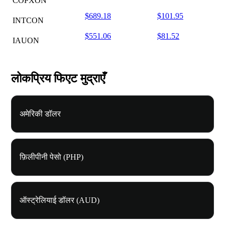
COPXON
$689.18
$101.95
INTCON
$551.06
$81.52
IAUON
लोकप्रिय फिएट मुद्राएँ
अमेरिकी डॉलर
फ़िलीपीनी पेसो (PHP)
ऑस्ट्रेलियाई डॉलर (AUD)