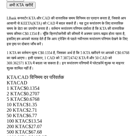
अभी KTA खरीदें
LBank कनवर्टर KTA और CAD की वास्तविक समय विनिमय दर प्रदान करता है, जिससे आप
आसानी से KEETA(KTA) को CAD में बदल सकते हैं। यह टूल रूपांतरण के लिए वास्तविक
समय के डेटा का उपयोग करता है। वर्तमान रूपांतरण परिणाम दर्शाता है कि KTA की वास्तविक
समय कीमत C$0.1354 है। चूँकि क्रिप्टोकरेंसी की कीमतों में अक्सर उतार-चढ़ाव होता रहता है,
इसलिए हम आपको सलाह देते हैं कि आप ट्रेडिंग से पहले नवीनतम रूपांतरण परिणाम देखने के लिए
इस पृष्ठ पर दोबारा जाँच करें।
1 KTA का वर्तमान मूल्य C$0.1354 है, जिसका अर्थ है कि 5 KTA खरीदने पर आपको C$0.6768
का खर्च आएगा। इसी प्रकार, 1 CAD को 7.38724742 KTA में और 50 CAD को
369.362371 KTA में बदला जा सकता है। इन रूपांतरण परिणामों में प्लेटफ़ॉर्म शुल्क या माइनर
शुल्क शामिल नहीं हैं।
KTA/CAD विनिमय दर परिवर्तक
KTA
CAD
1 KTA
C$0.1354
2 KTA
C$0.2707
5 KTA
C$0.6768
10 KTA
C$1.35
20 KTA
C$2.71
50 KTA
C$6.77
100 KTA
C$13.54
200 KTA
C$27.07
500 KTA
C$67.68