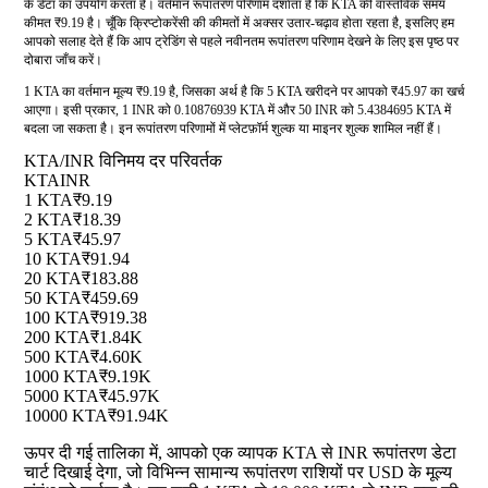
के डेटा का उपयोग करता है। वर्तमान रूपांतरण परिणाम दर्शाता है कि KTA की वास्तविक समय
कीमत ₹9.19 है। चूँकि क्रिप्टोकरेंसी की कीमतों में अक्सर उतार-चढ़ाव होता रहता है, इसलिए हम
आपको सलाह देते हैं कि आप ट्रेडिंग से पहले नवीनतम रूपांतरण परिणाम देखने के लिए इस पृष्ठ पर
दोबारा जाँच करें।
1 KTA का वर्तमान मूल्य ₹9.19 है, जिसका अर्थ है कि 5 KTA खरीदने पर आपको ₹45.97 का खर्च
आएगा। इसी प्रकार, 1 INR को 0.10876939 KTA में और 50 INR को 5.4384695 KTA में
बदला जा सकता है। इन रूपांतरण परिणामों में प्लेटफ़ॉर्म शुल्क या माइनर शुल्क शामिल नहीं हैं।
KTA/INR विनिमय दर परिवर्तक
KTA
INR
1 KTA
₹9.19
2 KTA
₹18.39
5 KTA
₹45.97
10 KTA
₹91.94
20 KTA
₹183.88
50 KTA
₹459.69
100 KTA
₹919.38
200 KTA
₹1.84K
500 KTA
₹4.60K
1000 KTA
₹9.19K
5000 KTA
₹45.97K
10000 KTA
₹91.94K
ऊपर दी गई तालिका में, आपको एक व्यापक KTA से INR रूपांतरण डेटा
चार्ट दिखाई देगा, जो विभिन्न सामान्य रूपांतरण राशियों पर USD के मूल्य