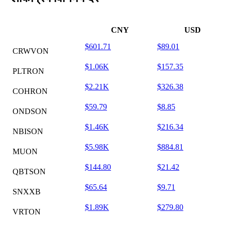
CNY
USD
$601.71
$89.01
CRWVON
$1.06K
$157.35
PLTRON
$2.21K
$326.38
COHRON
$59.79
$8.85
ONDSON
$1.46K
$216.34
NBISON
$5.98K
$884.81
MUON
$144.80
$21.42
QBTSON
$65.64
$9.71
SNXXB
$1.89K
$279.80
VRTON