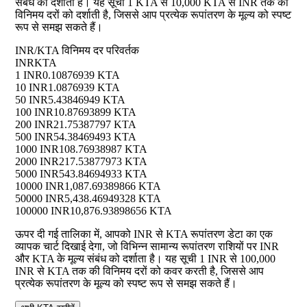
संबंध को दर्शाता है। यह सूची 1 KTA से 10,000 KTA से INR तक की
विनिमय दरों को दर्शाती है, जिससे आप प्रत्येक रूपांतरण के मूल्य को स्पष्ट
रूप से समझ सकते हैं।
INR/KTA विनिमय दर परिवर्तक
INR
KTA
1 INR
0.10876939 KTA
10 INR
1.0876939 KTA
50 INR
5.43846949 KTA
100 INR
10.87693899 KTA
200 INR
21.75387797 KTA
500 INR
54.38469493 KTA
1000 INR
108.76938987 KTA
2000 INR
217.53877973 KTA
5000 INR
543.84694933 KTA
10000 INR
1,087.69389866 KTA
50000 INR
5,438.46949328 KTA
100000 INR
10,876.93898656 KTA
ऊपर दी गई तालिका में, आपको INR से KTA रूपांतरण डेटा का एक
व्यापक चार्ट दिखाई देगा, जो विभिन्न सामान्य रूपांतरण राशियों पर INR
और KTA के मूल्य संबंध को दर्शाता है। यह सूची 1 INR से 100,000
INR से KTA तक की विनिमय दरों को कवर करती है, जिससे आप
प्रत्येक रूपांतरण के मूल्य को स्पष्ट रूप से समझ सकते हैं।