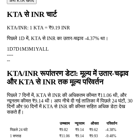
अभी KTA खरीदें
KTA से INR चार्ट
KTA
/
INR
:
1 KTA = ₹9.19 INR
पिछले 1D में, KTA से INR का उतार-चढ़ाव
-4.37%
था।
1D
7D
1M
3M
1Y
ALL
--
--
--
KTA/INR रूपांतरण डेटा: मूल्य में उतार-चढ़ाव
और KTA से INR तक मूल्य परिवर्तन
पिछले 7 दिनों में, KTA से INR की अधिकतम कीमत ₹11.06 थी, और
न्यूनतम कीमत ₹9.14 थी। आप नीचे दी गई तालिका में पिछले 24 घंटों, 30
दिनों और 90 दिनों में KTA से INR की कीमत सहित अधिक डेटा देख
सकते हैं।
उच्चतम
न्यूनतम
औसत
परिवर्तन
पिछले 24 घंटे
₹9.82
₹9.14
₹9.62
-4.38%
1 सप्ताह
₹11.06
₹9.14
₹9.93
-9.48%