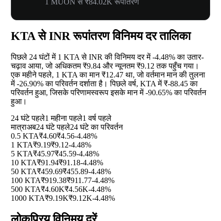
1 MUON से ₹84.02K रूपांतरण
KTA से INR रूपांतरण विनिमय दर तालिका
पिछले 24 घंटों में 1 KTA से INR की विनिमय दर में
-4.48%
का उतार-
चढ़ाव आया, जो अधिकतम ₹9.84 और न्यूनतम ₹9.12 तक पहुँच गया।
एक महीने पहले, 1 KTA का मान ₹12.47 था, जो वर्तमान मान की तुलना
में
-26.90%
का परिवर्तन दर्शाता है। पिछले वर्ष, KTA में ₹-88.45 का
परिवर्तन हुआ, जिसके परिणामस्वरूप इसके मान में
-90.65%
का परिवर्तन
हुआ।
24 घंटे पहले
1 महीना पहले
1 वर्ष पहले
मात्रा
अब
24 घंटे पहले
24 घंटे का परिवर्तन
0.5 KTA
₹4.60
₹4.56
-4.48%
1 KTA
₹9.19
₹9.12
-4.48%
5 KTA
₹45.97
₹45.59
-4.48%
10 KTA
₹91.94
₹91.18
-4.48%
50 KTA
₹459.69
₹455.89
-4.48%
100 KTA
₹919.38
₹911.77
-4.48%
500 KTA
₹4.60K
₹4.56K
-4.48%
1000 KTA
₹9.19K
₹9.12K
-4.48%
लोकप्रिय विनिमय दरें