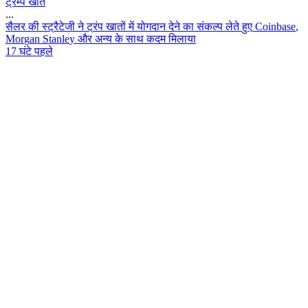
ट्रम्प खाते
...
स
ल
र
क
स
ट
र
ट
ज
न
ट
र
प
ख
त
म
य
ग
द
न
द
न
क
स
क
ल
प
ल
त
ह
ए
C
o
i
n
b
a
s
e
,
M
o
r
g
a
n
S
t
a
n
l
e
y
औ
र
अ
न
य
क
स
थ
क
द
म
म
ल
य
17 घंटे पहले