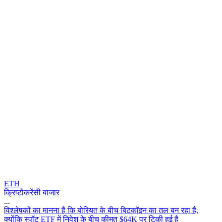
ETH
क्रिप्टोकरेंसी बाजार
...
व
श
ल
ष
क
क
म
न
न
ह
क
ब
र
य
त
क
ब
च
ब
ट
क
इ
न
क
त
ल
ब
न
र
ह
ह
,
क
य
क
स
प
ट
E
T
F
म
न
व
श
क
ब
च
क
म
त
$
6
4
K
प
र
ट
क
ह
ई
ह