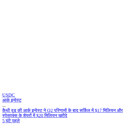
USDC
आर्क इन्वेस्ट
...
क
थ
व
ड
क
आ
र
इ
न
व
स
ट
न
Q
2
प
र
ण
म
क
ब
द
स
र
ल
म
$
1
7
म
ल
य
न
औ
र
स
प
स
ए
क
स
क
श
य
र
म
$
2
0
म
ल
य
न
ख
र
द
5 घंटे पहले