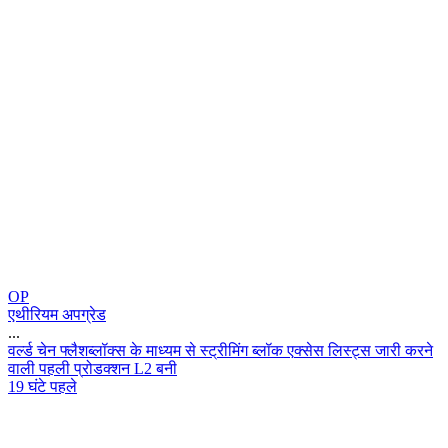
OP
एथीरियम अपग्रेड
...
व
र
च
न
फ
ल
श
ब
ल
क
स
क
म
ध
य
म
स
स
ट
र
म
ग
ब
ल
क
ए
क
स
स
ल
स
ट
स
ज
र
क
र
न
व
ल
प
ह
ल
प
र
ड
क
श
न
L
2
ब
न
19 घंटे पहले