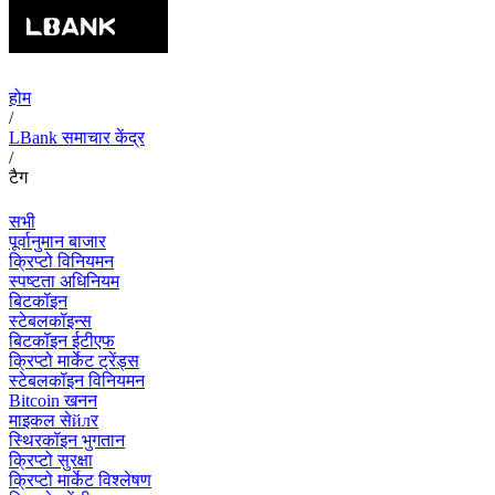
होम
/
LBank समाचार केंद्र
/
टैग
सभी
पूर्वानुमान बाजार
क्रिप्टो विनियमन
स्पष्टता अधिनियम
बिटकॉइन
स्टेबलकॉइन्स
बिटकॉइन ईटीएफ
क्रिप्टो मार्केट ट्रेंड्स
स्टेबलकॉइन विनियमन
Bitcoin खनन
माइकल सेйлर
स्थिरकॉइन भुगतान
क्रिप्टो सुरक्षा
क्रिप्टो मार्केट विश्लेषण