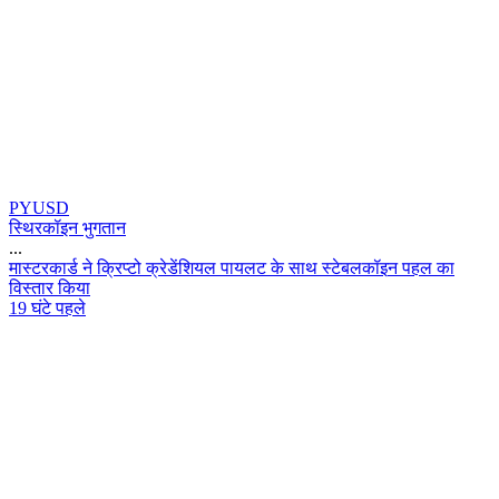
PYUSD
स्थिरकॉइन भुगतान
...
म
स
ट
र
क
र
न
क
प
ट
क
र
ड
श
य
ल
प
य
ल
ट
क
स
थ
स
ट
ब
ल
क
इ
न
प
ह
ल
क
व
स
त
र
क
य
19 घंटे पहले