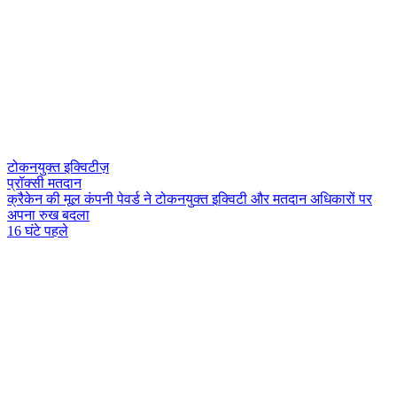
टोकनयुक्त इक्विटीज़
प्रॉक्सी मतदान
क
र
क
न
क
म
ल
क
प
न
प
व
र
न
ट
क
न
य
क
त
इ
क
ट
औ
र
म
त
द
न
अ
ध
क
र
प
र
अ
प
न
र
ख
ब
द
ल
16 घंटे पहले