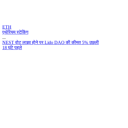
ETH
एथेरियम स्टेकिंग
...
N
E
S
T
व
ट
ल
इ
व
ह
न
प
र
L
i
d
o
D
A
O
क
क
म
त
5
%
उ
छ
ल
18 घंटे पहले