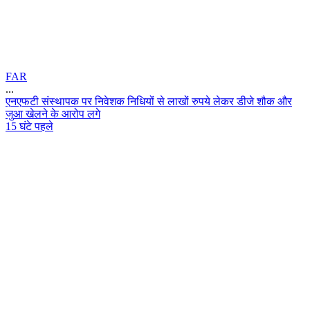
FAR
...
ए
न
ए
फ
ट
स
स
थ
प
क
प
र
न
व
श
क
न
ध
य
स
ल
ख
र
प
य
ल
क
र
ड
ज
श
क
औ
र
ज
आ
ख
ल
न
क
आ
र
प
ल
ग
15 घंटे पहले