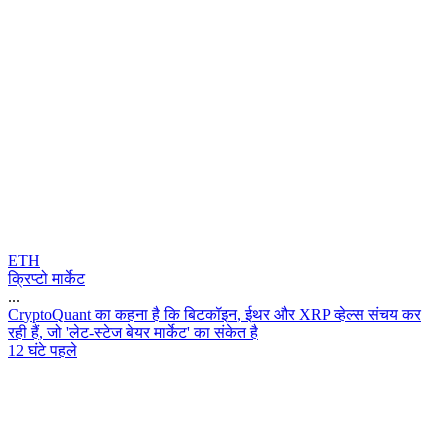
ETH
क्रिप्टो मार्केट
...
C
r
y
p
t
o
Q
u
a
n
t
क
क
ह
न
ह
क
ब
ट
क
इ
न
,
ई
थ
र
औ
र
X
R
P
व
ह
ल
स
स
च
य
क
र
र
ह
ह
,
ज
'
ल
ट
-
स
ट
ज
ब
य
र
म
र
ट
'
क
स
क
त
ह
12 घंटे पहले