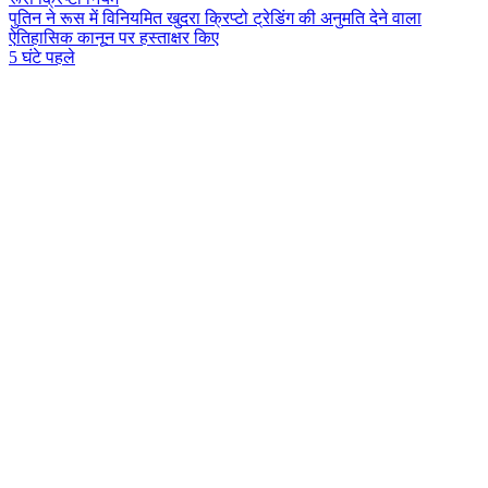
प
त
न
न
र
स
म
व
न
य
म
त
ख
द
र
क
प
ट
ट
र
ड
ग
क
अ
न
म
त
द
न
व
ल
ऐ
त
ह
स
क
क
न
न
प
र
ह
स
त
क
र
क
ए
5 घंटे पहले