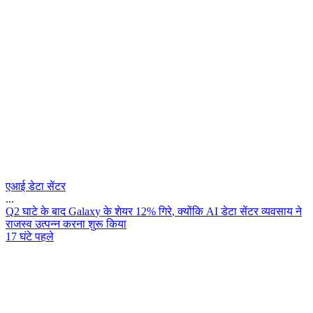
एआई डेटा सेंटर
...
Q
2
घ
ट
क
ब
द
G
a
l
a
x
y
क
श
य
र
1
2
%
ग
र
,
क
य
क
A
I
ड
ट
स
ट
र
व
य
व
स
य
न
र
ज
स
व
उ
त
प
न
न
क
र
न
श
र
क
य
17 घंटे पहले