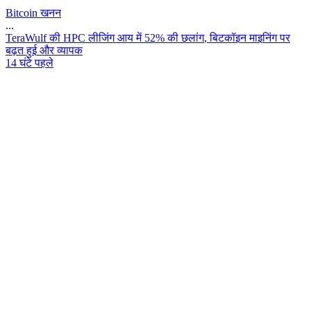
Bitcoin खनन
...
T
e
r
a
W
u
l
f
क
H
P
C
ल
ज
ग
आ
य
म
5
2
%
क
छ
ल
ग
,
ब
ट
क
इ
न
म
इ
न
ग
प
र
ब
ढ
त
ह
ई
औ
र
व
य
प
क
14 घंटे पहले