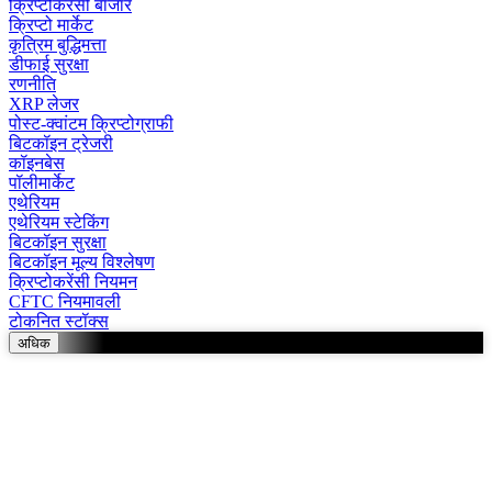
क्रिप्टोकरेंसी बाजार
क्रिप्टो मार्केट
कृत्रिम बुद्धिमत्ता
डीफाई सुरक्षा
रणनीति
XRP लेजर
पोस्ट-क्वांटम क्रिप्टोग्राफी
बिटकॉइन ट्रेजरी
कॉइनबेस
पॉलीमार्केट
एथेरियम
एथेरियम स्टेकिंग
बिटकॉइन सुरक्षा
बिटकॉइन मूल्य विश्लेषण
क्रिप्टोकरेंसी नियमन
CFTC नियमावली
टोकनित स्टॉक्स
अधिक