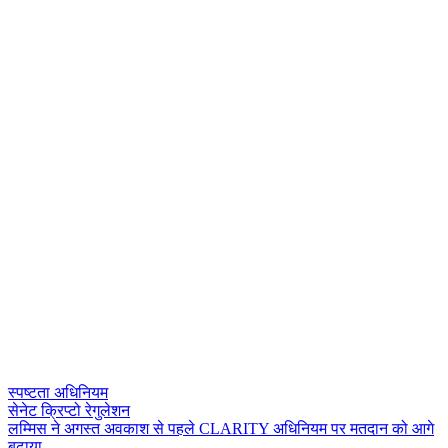
स्पष्टता अधिनियम
सेनेट क्रिप्टो रेगुलेशन
ल
म
स
न
अ
ग
स
त
अ
व
क
श
स
प
ह
ल
C
L
A
R
I
T
Y
अ
ध
न
य
म
प
र
म
त
द
न
क
आ
ग
ब
ढ
य