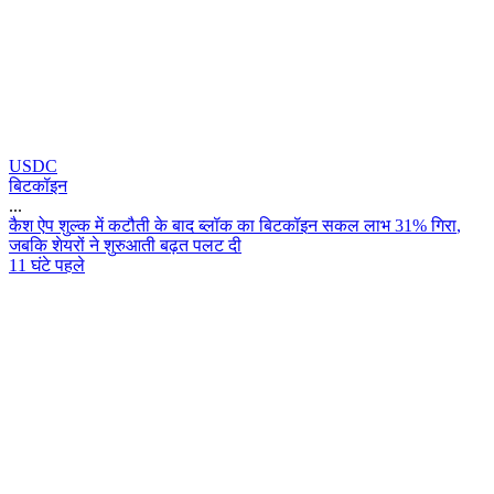
USDC
बिटकॉइन
...
क
श
ऐ
प
श
ल
क
म
क
ट
त
क
ब
द
ब
ल
क
क
ब
ट
क
इ
न
स
क
ल
ल
भ
3
1
%
ग
र
,
ज
ब
क
श
य
र
न
श
र
आ
त
ब
ढ
त
प
ल
ट
द
11 घंटे पहले