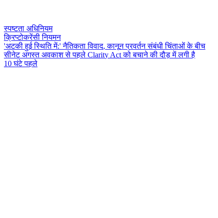
स्पष्टता अधिनियम
क्रिप्टोकरेंसी नियमन
'
अ
ट
क
ह
ई
स
त
म
:
'
न
त
क
त
व
व
द
,
क
न
न
प
र
व
र
न
स
ब
ध
च
त
ओ
क
ब
च
स
न
ट
अ
ग
स
त
अ
व
क
श
स
प
ह
ल
C
l
a
r
i
t
y
A
c
t
क
ब
च
न
क
द
ड
म
ल
ग
ह
10 घंटे पहले