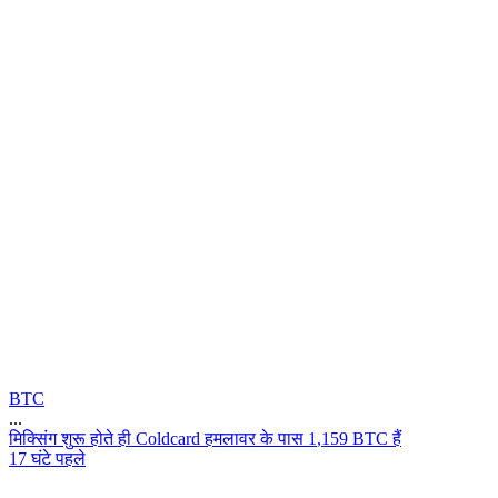
BTC
...
म
क
ग
श
र
ह
त
ह
C
o
l
d
c
a
r
d
ह
म
ल
व
र
क
प
स
1
,
1
5
9
B
T
C
ह
17 घंटे पहले