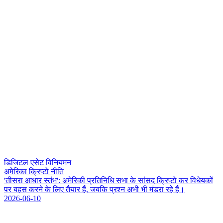
डिजिटल एसेट विनियमन
अमेरिका क्रिप्टो नीति
'
त
स
र
आ
ध
र
स
त
भ
'
:
अ
म
र
क
प
र
त
न
ध
स
भ
क
स
स
द
क
प
ट
क
र
व
ध
य
क
प
र
ब
ह
स
क
र
न
क
ल
ए
त
य
र
ह
,
ज
ब
क
प
र
श
न
अ
भ
भ
म
ड
र
र
ह
ह
।
2026-06-10