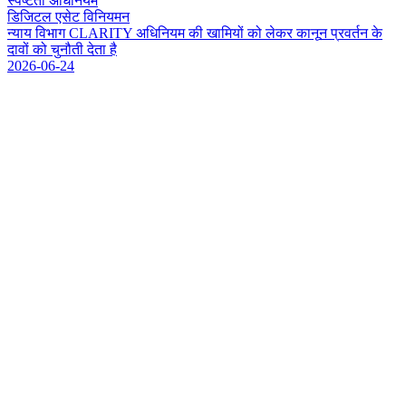
स्पष्टता अधिनियम
डिजिटल एसेट विनियमन
न
य
य
व
भ
ग
C
L
A
R
I
T
Y
अ
ध
न
य
म
क
ख
म
य
क
ल
क
र
क
न
न
प
र
व
र
न
क
द
व
क
च
न
त
द
त
ह
2026-06-24