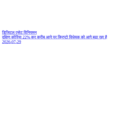
डिजिटल एसेट विनियमन
द
क
ण
क
र
य
2
2
%
क
र
क
र
ब
आ
न
प
र
क
प
ट
व
ध
य
क
क
आ
ग
ब
ढ
र
ह
ह
2026-07-29