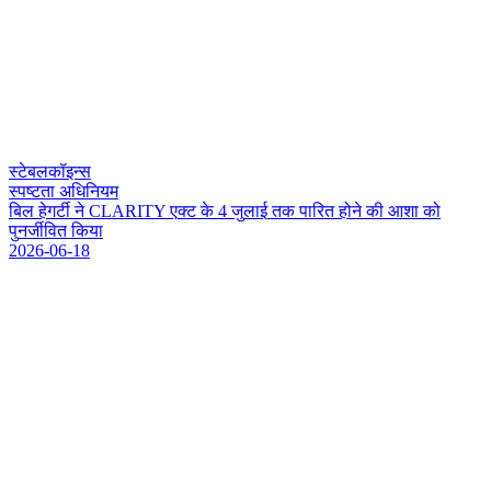
स्टेबलकॉइन्स
स्पष्टता अधिनियम
ब
ल
ह
ग
र
न
C
L
A
R
I
T
Y
ए
क
ट
क
4
ज
ल
ई
त
क
प
र
त
ह
न
क
आ
श
क
प
न
र
व
त
क
य
2026-06-18