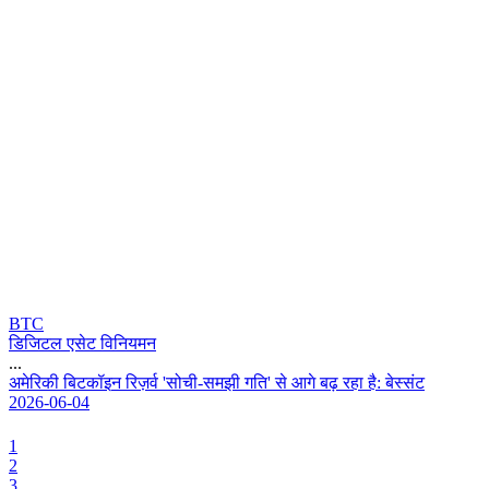
BTC
डिजिटल एसेट विनियमन
...
अ
म
र
क
ब
ट
क
इ
न
र
ज
र
'
स
च
-
स
म
झ
ग
त
'
स
आ
ग
ब
ढ
र
ह
ह
:
ब
स
स
ट
2026-06-04
1
2
3