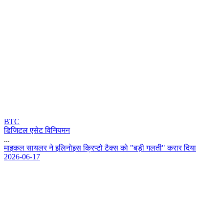
BTC
डिजिटल एसेट विनियमन
...
म
इ
क
ल
स
य
ल
र
न
इ
ल
न
इ
स
क
प
ट
ट
क
स
क
"
ब
ड
ग
ल
त
"
क
र
र
द
य
2026-06-17