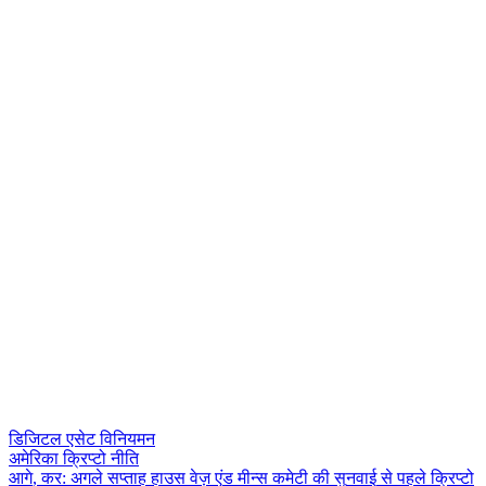
डिजिटल एसेट विनियमन
अमेरिका क्रिप्टो नीति
आ
ग
,
क
र
:
अ
ग
ल
स
प
त
ह
ह
उ
स
व
ज
ए
ड
म
न
स
क
म
ट
क
स
न
व
ई
स
प
ह
ल
क
प
ट