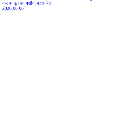
क
र
क
न
न
क
म
स
द
प
र
स
र
त
2026-06-06