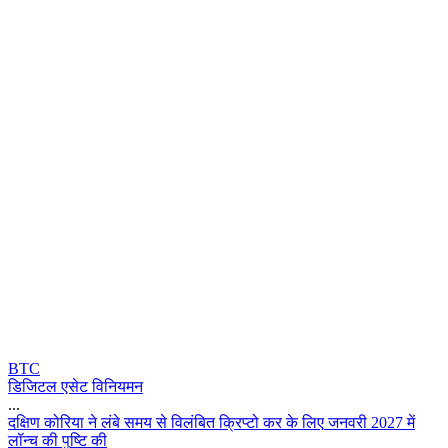
BTC
डिजिटल एसेट विनियमन
...
द
क
ण
क
र
य
न
ल
ब
स
म
य
स
व
ल
ब
त
क
प
ट
क
र
क
ल
ए
ज
न
व
र
2
0
2
7
म
ल
न
च
क
प
ष
क