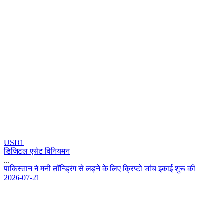
USD1
डिजिटल एसेट विनियमन
...
प
क
स
त
न
न
म
न
ल
न
ग
स
ल
ड
न
क
ल
ए
क
प
ट
ज
च
इ
क
ई
श
र
क
2026-07-21