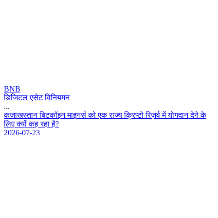
BNB
डिजिटल एसेट विनियमन
...
क
ज
ख
स
त
न
ब
ट
क
इ
न
म
इ
न
र
क
ए
क
र
ज
य
क
प
ट
र
ज़
र
म
य
ग
द
न
द
न
क
ल
ए
क
य
क
ह
र
ह
ह
?
2026-07-23