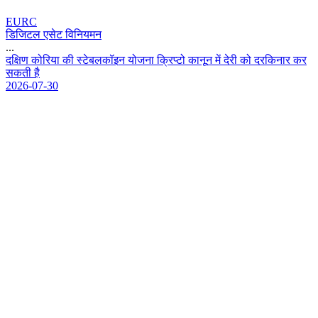
EURC
डिजिटल एसेट विनियमन
...
द
क
ण
क
र
य
क
स
ट
ब
ल
क
इ
न
य
ज
न
क
प
ट
क
न
न
म
द
र
क
द
र
क
न
र
क
र
स
क
त
ह
2026-07-30