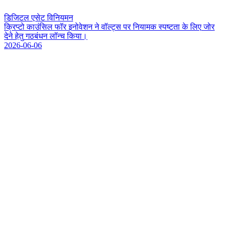
डिजिटल एसेट विनियमन
क
प
ट
क
उ
स
ल
फ
र
इ
न
व
श
न
न
व
ल
ट
स
प
र
न
य
म
क
स
प
ष
ट
त
क
ल
ए
ज
र
द
न
ह
त
ग
ठ
ब
ध
न
ल
न
च
क
य
।
2026-06-06