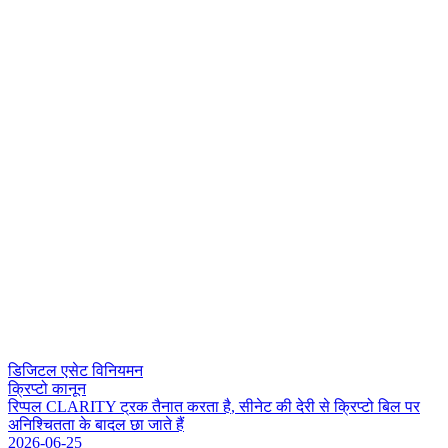
डिजिटल एसेट विनियमन
क्रिप्टो कानून
र
प
प
ल
C
L
A
R
I
T
Y
ट
र
क
त
न
त
क
र
त
ह
,
स
न
ट
क
द
र
स
क
प
ट
ब
ल
प
र
अ
न
श
त
त
क
ब
द
ल
छ
ज
त
ह
2026-06-25