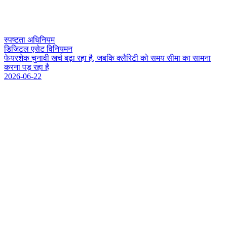
स्पष्टता अधिनियम
डिजिटल एसेट विनियमन
फ
य
र
श
क
च
न
व
ख
र
ब
ढ
र
ह
ह
,
ज
ब
क
क
ल
र
ट
क
स
म
य
स
म
क
स
म
न
क
र
न
प
ड
र
ह
ह
2026-06-22