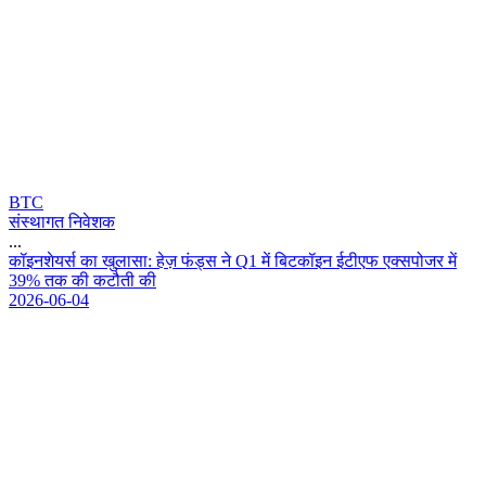
BTC
संस्थागत निवेशक
...
क
इ
न
श
य
र
क
ख
ल
स
:
ह
ज़
फ
ड
स
न
Q
1
म
ब
ट
क
इ
न
ई
ट
ए
फ
ए
क
स
प
ज
र
म
3
9
%
त
क
क
क
ट
त
क
2026-06-04