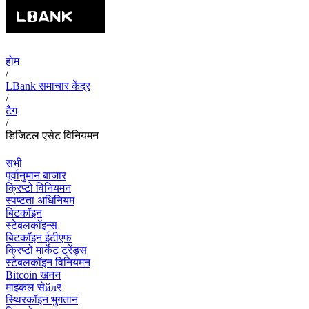
होम
/
LBank समाचार केंद्र
/
टैग
/
डिजिटल एसेट विनियमन
सभी
पूर्वानुमान बाजार
क्रिप्टो विनियमन
स्पष्टता अधिनियम
बिटकॉइन
स्टेबलकॉइन्स
बिटकॉइन ईटीएफ
क्रिप्टो मार्केट ट्रेंड्स
स्टेबलकॉइन विनियमन
Bitcoin खनन
माइकल सेйлर
स्थिरकॉइन भुगतान