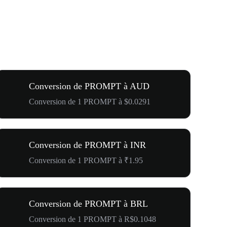
Conversion de PROMPT à AUD
Conversion de 1 PROMPT à $0.0291
Conversion de PROMPT à INR
Conversion de 1 PROMPT à ₹1.95
Conversion de PROMPT à BRL
Conversion de 1 PROMPT à R$0.1048