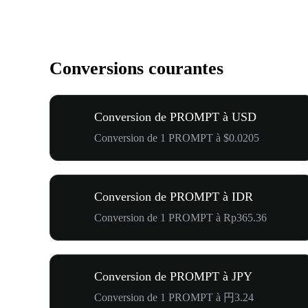
Conversions courantes
Conversion de PROMPT à USD
Conversion de 1 PROMPT à $0.0205
Conversion de PROMPT à IDR
Conversion de 1 PROMPT à Rp365.36
Conversion de PROMPT à JPY
Conversion de 1 PROMPT à 円3.24