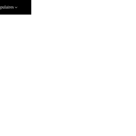
pulaires