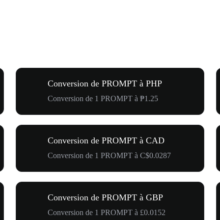
Conversion de PROMPT à PHP
Conversion de 1 PROMPT à ₱1.25
Conversion de PROMPT à CAD
Conversion de 1 PROMPT à C$0.0287
Conversion de PROMPT à GBP
Conversion de 1 PROMPT à £0.0152