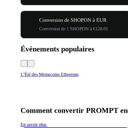
Conversion de SHOPON à EUR
Conversion de 1 SHOPON à €128.01
Événements populaires
L’Été des Memecoins Ethereum
Comment convertir PROMPT e
En savoir plus