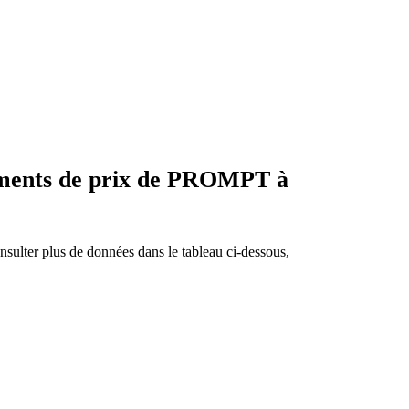
ements de prix de PROMPT à
sulter plus de données dans le tableau ci-dessous,