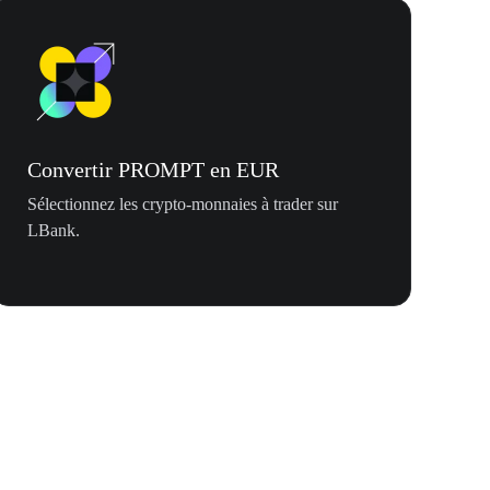
Convertir PROMPT en EUR
Sélectionnez les crypto-monnaies à trader sur
LBank.