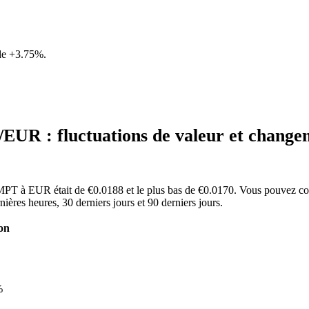
de
+3.75%
.
UR : fluctuations de valeur et chang
OMPT à EUR était de €0.0188 et le plus bas de €0.0170. Vous pouvez con
es heures, 30 derniers jours et 90 derniers jours.
on
%