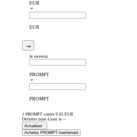
EUR
EUR
Je recevrai
PROMPT
PROMPT
1 PROMPT contre 0.02 EUR
Dernière mise à jour le --
Actualiser
Achetez PROMPT maintenant