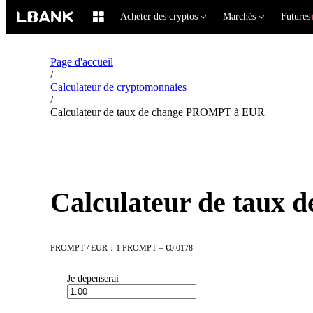
Acheter des cryptos
Marchés
Futures
Page d'accueil
/
Calculateur de cryptomonnaies
/
Calculateur de taux de change PROMPT à EUR
Calculateur de taux
PROMPT / EUR：1 PROMPT = €0.0178
Je dépenserai